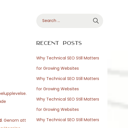
S
e
a
r
Recent Posts
c
h
Why Technical SEO Still Matters
f
for Growing Websites
o
Why Technical SEO Still Matters
r
for Growing Websites
:
pelupplevelse.
Why Technical SEO Still Matters
ade
for Growing Websites
Why Technical SEO Still Matters
d
. Genom att