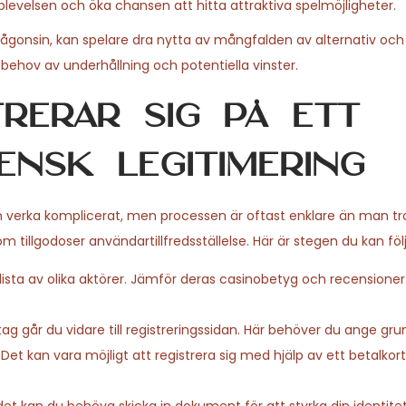
levelsen och öka chansen att hitta attraktiva spelmöjligheter.
någonsin, kan spelare dra nytta av mångfalden av alternativ och
 behov av underhållning och potentiella vinster.
rerar sig på ett
ensk legitimering
 kan verka komplicerat, men processen är oftast enklare än man t
 tillgodoser användartillfredsställelse. Här är stegen du kan följ
lista av olika aktörer. Jämför deras casinobetyg och recensioner 
tag går du vidare till registreringssidan. Här behöver du ange g
t kan vara möjligt att registrera sig med hjälp av ett betalkort 