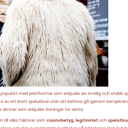
mer populärt med plattformar som erbjuder en smidig och snabb s
uta av ett brett spelutbud utan att behöva gå igenom komplicer
la aktörer som erbjuder lösningar för detta.
n till olika faktorer som
casinobetyg
,
legitimitet
och
spelutbu