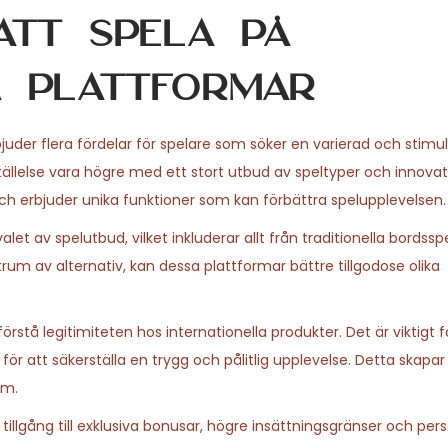
att spela på
a plattformar
rbjuder flera fördelar för spelare som söker en varierad och stim
tällelse vara högre med ett stort utbud av speltyper och innovati
h erbjuder unika funktioner som kan förbättra spelupplevelsen.
let av spelutbud, vilket inkluderar allt från traditionella bordssp
um av alternativ, kan dessa plattformar bättre tillgodose olika
stå legitimiteten hos internationella produkter. Det är viktigt f
r att säkerställa en trygg och pålitlig upplevelse. Detta skapar
em.
tillgång till exklusiva bonusar, högre insättningsgränser och pers