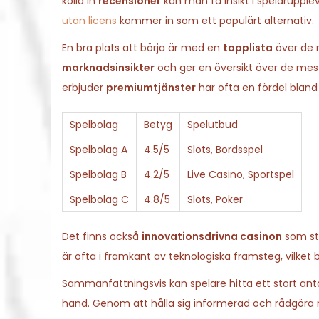
kolla in
recensioner
kan man få insikt i spelarupple
utan licens
kommer in som ett populärt alternativ.
En bra plats att börja är med en
topplista
över de 
marknadsinsikter
och ger en översikt över de mest
erbjuder
premiumtjänster
har ofta en fördel bland
Spelbolag
Betyg
Spelutbud
Spelbolag A
4.5/5
Slots, Bordsspel
Spelbolag B
4.2/5
Live Casino, Sportspel
Spelbolag C
4.8/5
Slots, Poker
Det finns också
innovationsdrivna casinon
som stä
är ofta i framkant av teknologiska framsteg, vilket 
Sammanfattningsvis kan spelare hitta ett stort anta
hand. Genom att hålla sig informerad och rådgöra me