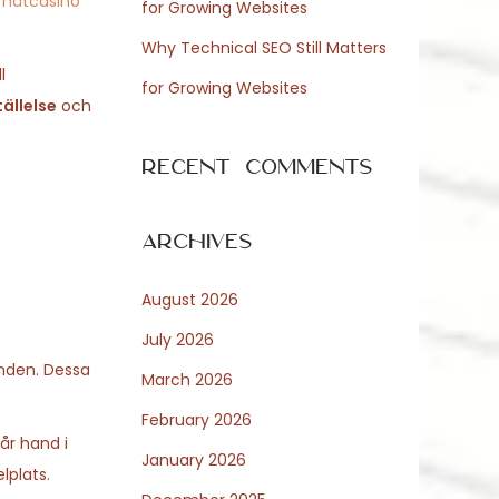
r
nätcasino
for Growing Websites
Why Technical SEO Still Matters
l
for Growing Websites
ällelse
och
Recent Comments
Archives
August 2026
July 2026
anden. Dessa
March 2026
February 2026
år hand i
January 2026
lplats.