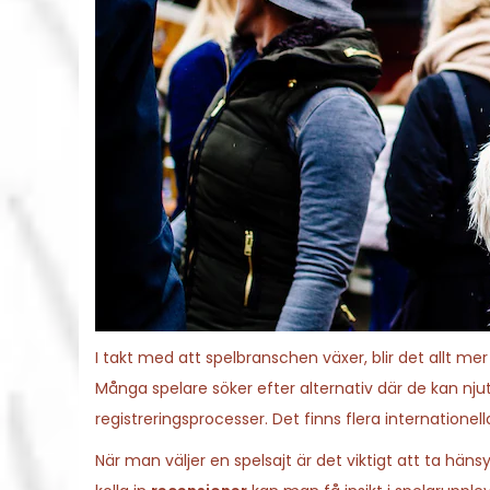
I takt med att spelbranschen växer, blir det allt 
Många spelare söker efter alternativ där de kan nj
registreringsprocesser. Det finns flera internationel
När man väljer en spelsajt är det viktigt att ta hänsy