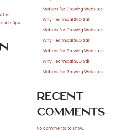
Matters for Growing Websites
ättre
Why Technical SEO Still
alltid något
Matters for Growing Websites
Why Technical SEO Still
an
Matters for Growing Websites
Why Technical SEO Still
Matters for Growing Websites
Recent
Comments
No comments to show.