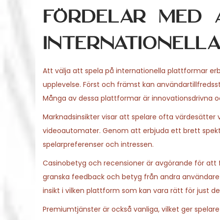
Fördelar med 
internationell
Att välja att spela på internationella plattformar e
upplevelse. Först och främst kan användartillfredss
Många av dessa plattformar är innovationsdrivna oc
Marknadsinsikter visar att spelare ofta värdesätter va
videoautomater. Genom att erbjuda ett brett spektr
spelarpreferenser och intressen.
Casinobetyg och recensioner är avgörande för att för
granska feedback och betyg från andra användare fö
insikt i vilken plattform som kan vara rätt för just d
Premiumtjänster är också vanliga, vilket ger spelare 