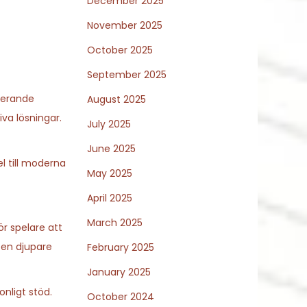
December 2025
November 2025
October 2025
September 2025
ulerande
August 2025
va lösningar.
July 2025
June 2025
el till moderna
May 2025
April 2025
March 2025
ör spelare att
 en djupare
February 2025
January 2025
onligt stöd.
October 2024