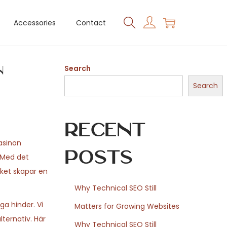
Accessories
Contact
n
Search
Search
Recent
asinon
Posts
 Med det
lket skapar en
Why Technical SEO Still
a hinder. Vi
Matters for Growing Websites
lternativ. Här
Why Technical SEO Still