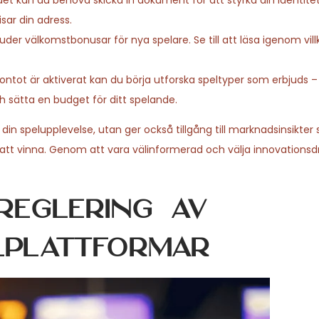
t kan du behöva skicka in dokument för att styrka din identitet
sar din adress.
r välkomstbonusar för nya spelare. Se till att läsa igenom vill
ontot är aktiverat kan du börja utforska speltyper som erbjuds – fr
ch sätta en budget för ditt spelande.
 din spelupplevelse, utan ger också tillgång till marknadsinsikte
 att vinna. Genom att vara välinformerad och välja innovationsd
reglering av
lplattformar