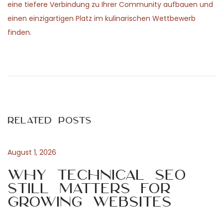
eine tiefere Verbindung zu Ihrer Community aufbauen und
einen einzigartigen Platz im kulinarischen Wettbewerb
finden.
P
P
E
r
o
e
x
v
s
i
Related Posts
o
t
a
u
August 1, 2026
s
n
m
p
Why Technical SEO
o
Still Matters for
a
s
Growing Websites
p
t
v