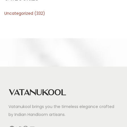
r
Uncategorized
(332)
e
s
s
Vatanukool
Vatanukool brings you the timeless elegance crafted
by Indian Handloom artisans.