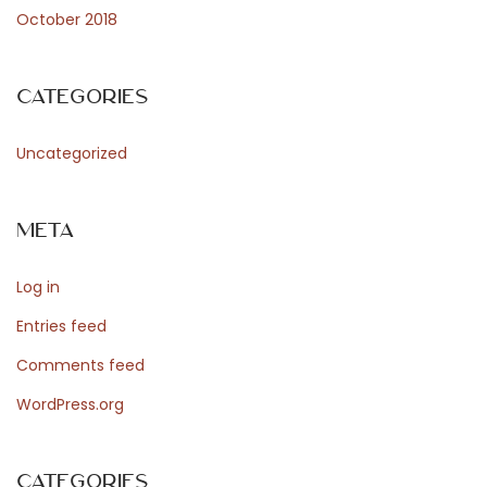
October 2018
r
Categories
W
Uncategorized
o
Meta
r
Log in
Entries feed
d
Comments feed
WordPress.org
P
Categories