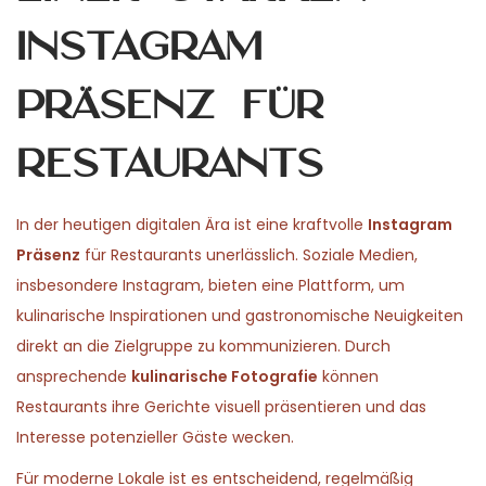
d
r
d
n
o
Instagram
y
i
n
1
n
Präsenz für
5
,
Restaurants
2
0
2
In der heutigen digitalen Ära ist eine kraftvolle
Instagram
6
Präsenz
für Restaurants unerlässlich. Soziale Medien,
insbesondere Instagram, bieten eine Plattform, um
kulinarische Inspirationen und gastronomische Neuigkeiten
direkt an die Zielgruppe zu kommunizieren. Durch
ansprechende
kulinarische Fotografie
können
Restaurants ihre Gerichte visuell präsentieren und das
Interesse potenzieller Gäste wecken.
Für moderne Lokale ist es entscheidend, regelmäßig