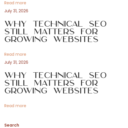
:
Read more
i
l
July 31, 2026
Why Technical SEO
g
Still Matters for
e
Growing Websites
a
P
Read more
t
July 31, 2026
i
o
Why Technical SEO
Still Matters for
o
Growing Websites
s
n
Read more
t
Search