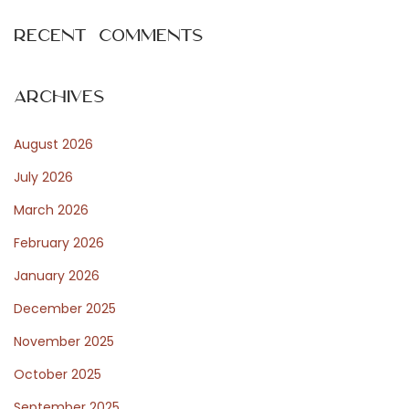
E
e
Recent Comments
x
x
t
Archives
p
o
a
August 2026
s
t
July 2026
m
:
March 2026
February 2026
p
January 2026
December 2025
l
November 2025
October 2025
September 2025