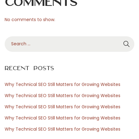
Comments
d
No comments to show.
P
S
r
e
a
r
e
Recent Posts
c
h
Why Technical SEO Still Matters for Growing Websites
s
f
Why Technical SEO Still Matters for Growing Websites
o
Why Technical SEO Still Matters for Growing Websites
r
s
Why Technical SEO Still Matters for Growing Websites
:
Why Technical SEO Still Matters for Growing Websites
N