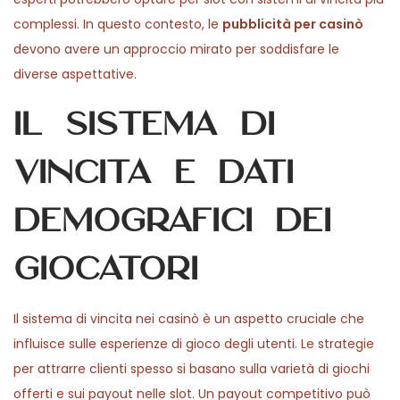
complessi. In questo contesto, le
pubblicità per casinò
devono avere un approccio mirato per soddisfare le
diverse aspettative.
Il sistema di
vincita e dati
demografici dei
giocatori
Il sistema di vincita nei casinò è un aspetto cruciale che
influisce sulle esperienze di gioco degli utenti. Le strategie
per attrarre clienti spesso si basano sulla varietà di giochi
offerti e sui payout nelle slot. Un payout competitivo può