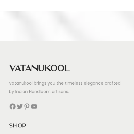
c
n
o
l
o
g
i
c
Vatanukool
i
Vatanukool brings you the timeless elegance crafted
by Indian Handloom artisans.
Facebook
Twitter
Pinterest
YouTube
Shop