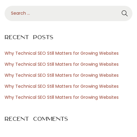
S
r
e
a
r
e
Recent Posts
c
h
Why Technical SEO Still Matters for Growing Websites
s
f
Why Technical SEO Still Matters for Growing Websites
o
Why Technical SEO Still Matters for Growing Websites
r
s
Why Technical SEO Still Matters for Growing Websites
:
Why Technical SEO Still Matters for Growing Websites
N
C
e
a
Recent Comments
x
t
t
a