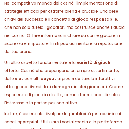
Nel competitivo mondo dei casinò, l’implementazione di
strategie efficaci per attrarre clienti è cruciale. Una delle
chiavi del successo è il concetto di
gioco responsabile
,
che non solo tutela i giocatori, ma costruisce anche fiducia
nel casinò. Offrire informazioni chiare su come giocare in
sicurezza e impostare limiti può aumentare la reputazione
del tuo brand.
Un altro aspetto fondamentale è la
varietà di giochi
offerta. Casinò che propongono un ampio assortimento,
dalle
slot
con alti
payout
ai giochi da tavolo interattivi,
attraggono diversi
dati demografici dei giocatori
. Creare
esperienze di gioco in diretta, come i tornei, può stimolare
l’interesse e la partecipazione attiva.
Inoltre, è essenziale divulgare le
pubblicità per casinò
sui
canali appropriati. Utilizzare i social media e le piattaforme