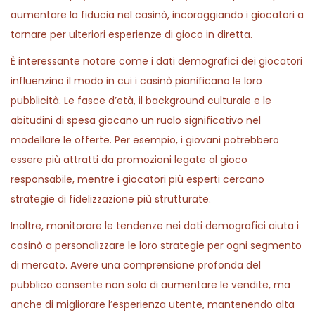
aumentare la fiducia nel casinò, incoraggiando i giocatori a
tornare per ulteriori esperienze di gioco in diretta.
È interessante notare come i dati demografici dei giocatori
influenzino il modo in cui i casinò pianificano le loro
pubblicità. Le fasce d’età, il background culturale e le
abitudini di spesa giocano un ruolo significativo nel
modellare le offerte. Per esempio, i giovani potrebbero
essere più attratti da promozioni legate al gioco
responsabile, mentre i giocatori più esperti cercano
strategie di fidelizzazione più strutturate.
Inoltre, monitorare le tendenze nei dati demografici aiuta i
casinò a personalizzare le loro strategie per ogni segmento
di mercato. Avere una comprensione profonda del
pubblico consente non solo di aumentare le vendite, ma
anche di migliorare l’esperienza utente, mantenendo alta