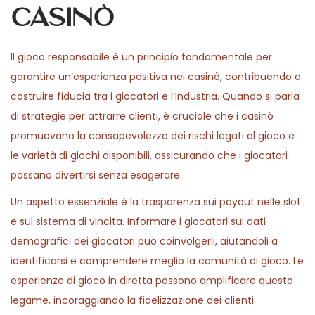
casinò
7
n
,
2
Il gioco responsabile è un principio fondamentale per
0
garantire un’esperienza positiva nei casinò, contribuendo a
2
costruire fiducia tra i giocatori e l’industria. Quando si parla
6
di strategie per attrarre clienti, è cruciale che i casinò
promuovano la consapevolezza dei rischi legati al gioco e
le varietà di giochi disponibili, assicurando che i giocatori
possano divertirsi senza esagerare.
Un aspetto essenziale è la trasparenza sui payout nelle slot
e sul sistema di vincita. Informare i giocatori sui dati
demografici dei giocatori può coinvolgerli, aiutandoli a
identificarsi e comprendere meglio la comunità di gioco. Le
esperienze di gioco in diretta possono amplificare questo
legame, incoraggiando la fidelizzazione dei clienti