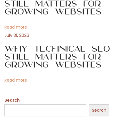
g
Still Matters for
e
Growing Websites
a
P
Read more
t
July 31, 2026
i
o
Why Technical SEO
Still Matters for
o
Growing Websites
s
n
Read more
t
Search
f
Search