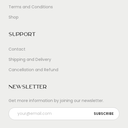
Terms and Conditions
Shop
Support
Contact
Shipping and Delivery
Cancellation and Refund
Newsletter
Get more information by joining our newsletter.