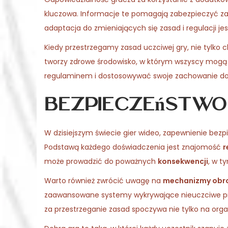
kluczowa. Informacje te pomagają zabezpieczyć za
adaptacja do zmieniających się zasad i regulacji j
Kiedy przestrzegamy zasad uczciwej gry, nie tylko 
tworzy zdrowe środowisko, w którym wszyscy mogą s
regulaminem i dostosowywać swoje zachowanie d
Bezpieczeństwo
W dzisiejszym świecie gier wideo, zapewnienie bezp
Podstawą każdego doświadczenia jest znajomość
r
może prowadzić do poważnych
konsekwencji
, w t
Warto również zwrócić uwagę na
mechanizmy obr
zaawansowane systemy wykrywające nieuczciwe prak
za przestrzeganie zasad spoczywa nie tylko na orga