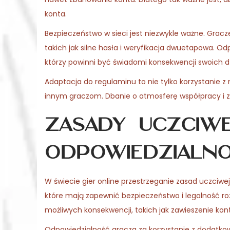
konta.
Bezpieczeństwo w sieci jest niezwykle ważne. Grac
takich jak silne hasła i weryfikacja dwuetapowa. 
którzy powinni być świadomi konsekwencji swoich dz
Adaptacja do regulaminu to nie tylko korzystanie 
innym graczom. Dbanie o atmosferę współpracy i zr
Zasady Uczciwe
Odpowiedzialno
W świecie gier online przestrzeganie zasad uczciw
które mają zapewnić bezpieczeństwo i legalność roz
możliwych konsekwencji, takich jak zawieszenie kont
Odpowiedzialność gracza za korzystanie z dodatko