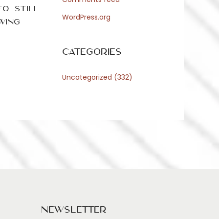
O Still
WordPress.org
wing
Categories
Uncategorized
(332)
Newsletter