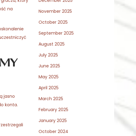
December 2025
 gracza, który
ość na
November 2025
October 2025
oskonalenie
September 2025
 uczestniczyć
August 2025
July 2025
zmy
June 2025
May 2025
April 2025
ą jasno
March 2025
do konta.
February 2025
January 2025
zestrzegali
October 2024