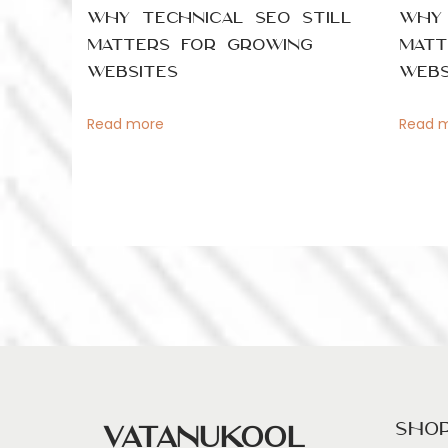
Why Technical SEO Still
Why 
o
t
a
Matters for Growing
Matt
s
h
Websites
Webs
t
e
v
:
i
Read more
Read 
m
i
a
g
g
a
l
a
l
e
t
r
ý
i
m
e
o
Sho
Vatanukool
ð