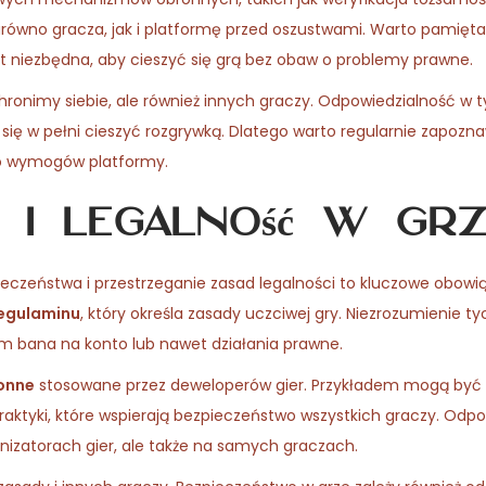
równo gracza, jak i platformę przed oszustwami. Warto pamięta
est niezbędna, aby cieszyć się grą bez obaw o problemy prawne.
chronimy siebie, ale również innych graczy. Odpowiedzialność w 
ię w pełni cieszyć rozgrywką. Dlatego warto regularnie zapozna
o wymogów platformy.
 i Legalność w Grz
ieczeństwa i przestrzeganie zasad legalności to kluczowe obowią
egulaminu
, który określa zasady uczciwej gry. Niezrozumienie t
ym bana na konto lub nawet działania prawne.
onne
stosowane przez deweloperów gier. Przykładem mogą być
tyki, które wspierają bezpieczeństwo wszystkich graczy. Odpo
nizatorach gier, ale także na samych graczach.