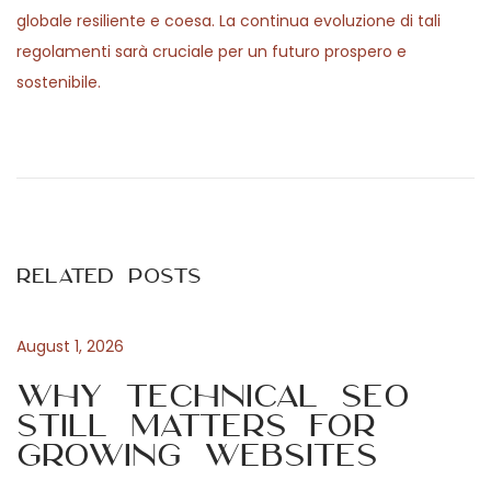
globale resiliente e coesa. La continua evoluzione di tali
regolamenti sarà cruciale per un futuro prospero e
sostenibile.
P
P
G
r
i
o
e
o
v
c
s
i
a
Related Posts
o
t
t
u
o
s
r
August 1, 2026
n
p
i
Why Technical SEO
o
d
Still Matters for
a
s
i
Growing Websites
t
8