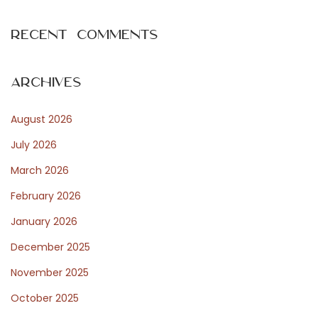
x
e
t
u
Recent Comments
p
w
o
s
s
t
Archives
t
e
August 2026
:
t
r
July 2026
e
March 2026
n
February 2026
d
s
January 2026
i
December 2025
n
November 2025
o
October 2025
n