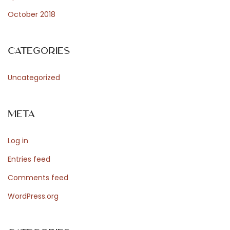
e
October 2018
p
g
a
Categories
a
n
Uncategorized
d
e
Meta
a
n
Log in
a
l
Entries feed
y
Comments feed
s
WordPress.org
e