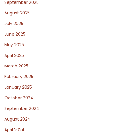
l
September 2025
i
August 2025
n
July 2025
e
g
June 2025
o
May 2025
k
April 2025
k
March 2025
e
n
February 2025
:
January 2025
E
October 2024
e
n
September 2024
d
August 2024
i
April 2024