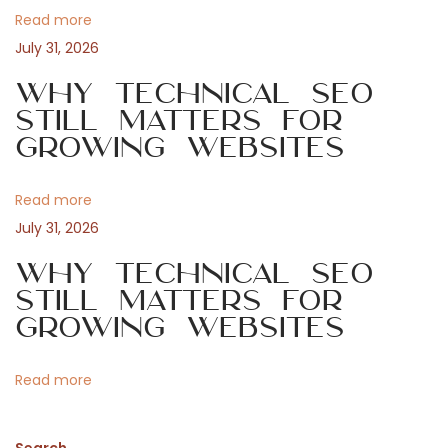
v
:
8
Read more
8
i
July 31, 2026
c
a
Why Technical SEO
g
s
Still Matters for
Growing Websites
i
a
n
o
Read more
t
:
July 31, 2026
s
i
Why Technical SEO
t
Still Matters for
a
o
Growing Websites
t
i
n
Read more
s
t