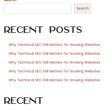
Search
i
c
Search
h
e
Recent Posts
e
m
o
Why Technical SEO Still Matters for Growing Websites
t
Why Technical SEO Still Matters for Growing Websites
i
v
Why Technical SEO Still Matters for Growing Websites
a
Why Technical SEO Still Matters for Growing Websites
z
Why Technical SEO Still Matters for Growing Websites
i
o
n
Recent
i