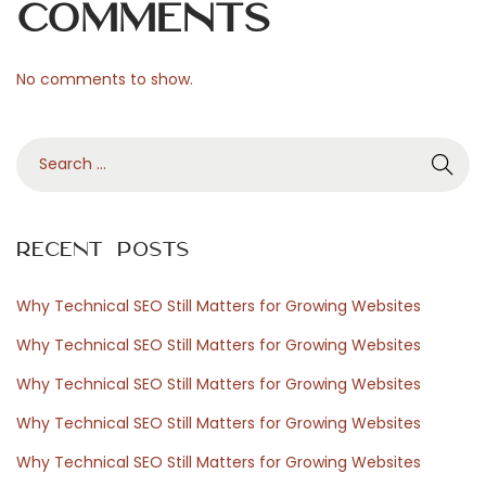
d
Comments
i
e
No comments to show.
t
r
S
o
e
l
a
e
r
s
Recent Posts
c
c
h
e
Why Technical SEO Still Matters for Growing Websites
f
l
Why Technical SEO Still Matters for Growing Websites
o
t
Why Technical SEO Still Matters for Growing Websites
r
e
Why Technical SEO Still Matters for Growing Websites
:
N
N
e
i
Why Technical SEO Still Matters for Growing Websites