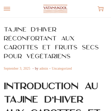
S
S
k
k
i
i
Tajine d’hiver
p
p
réconfortant aux
t
t
carottes et fruits secs
o
o
n
c
pour végétariens
a
o
.
.
v
n
P
J
P
September 3, 2025
by
admin
Uncategorized
i
t
o
a
o
g
e
s
n
s
Introduction au
a
n
t
u
t
t
t
e
a
e
Tajine d’hiver
i
d
r
d
o
o
y
i