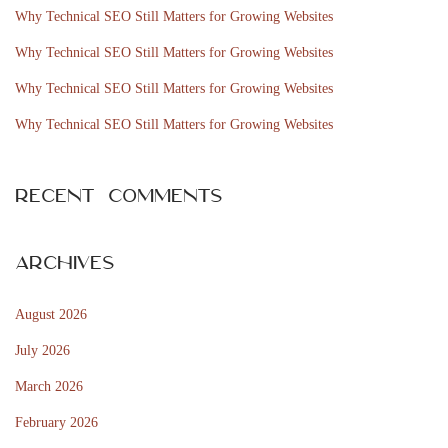
f
s
Why Technical SEO Still Matters for Growing Websites
o
N
D
Why Technical SEO Still Matters for Growing Websites
r
e
e
Why Technical SEO Still Matters for Growing Websites
:
x
m
t
e
Why Technical SEO Still Matters for Growing Websites
p
s
o
t
Recent Comments
s
p
t
o
:
Archives
p
u
August 2026
l
ä
July 2026
r
March 2026
a
February 2026
b