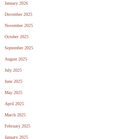
e
January 2026
t
December 2025
a
November 2025
l
October 2025
n
i
September 2025
n
August 2025
g
July 2025
s
m
June 2025
e
May 2025
t
April 2025
o
March 2025
d
e
February 2025
r
January 2025