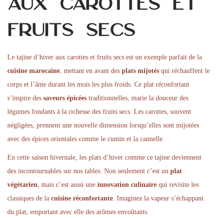
aux carottes et
n
n
1
n
fruits secs
5
,
2
Le tajine d’hiver aux carottes et fruits secs est un exemple parfait de la
0
cuisine marocaine
, mettant en avant des
plats mijotés
qui réchauffent le
2
corps et l’âme durant les mois les plus froids. Ce plat réconfortant
6
s’inspire des
saveurs épicées
traditionnelles, marie la douceur des
légumes fondants à la richesse des fruits secs. Les carottes, souvent
négligées, prennent une nouvelle dimension lorsqu’elles sont mijotées
avec des épices orientales comme le cumin et la cannelle.
En cette saison hivernale, les plats d’hiver comme ce tajine deviennent
des incontournables sur nos tables. Non seulement c’est un
plat
végétarien
, mais c’est aussi une
innovation culinaire
qui revisite les
classiques de la
cuisine réconfortante
. Imaginez la vapeur s’échappant
du plat, emportant avec elle des arômes envoûtants.