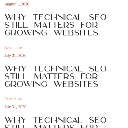
s
o
August 1, 2026
n
p
c
Why Technical SEO
o
h
Still Matters for
a
s
e
Growing Websites
t
r
v
:
b
Read more
j
i
July 31, 2026
u
Why Technical SEO
d
g
Still Matters for
a
Growing Websites
n
a
d
e
Read more
t
n
July 31, 2026
p
i
Why Technical SEO
å
Still Matters for