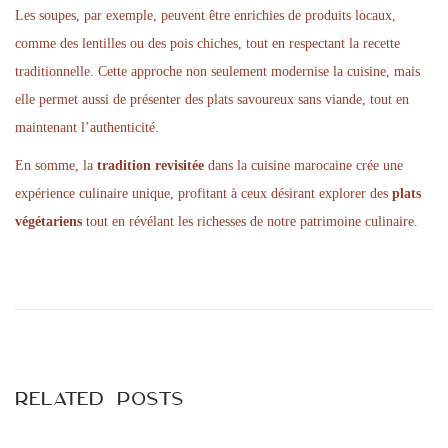
Les soupes, par exemple, peuvent être enrichies de produits locaux,
comme des lentilles ou des pois chiches, tout en respectant la recette
traditionnelle. Cette approche non seulement modernise la cuisine, mais
elle permet aussi de présenter des plats savoureux sans viande, tout en
maintenant l’authenticité.
En somme, la
tradition revisitée
dans la cuisine marocaine crée une
expérience culinaire unique, profitant à ceux désirant explorer des
plats
végétariens
tout en révélant les richesses de notre patrimoine culinaire.
P
P
B
r
o
o
e
n
v
u
s
i
s
Related Posts
o
a
t
u
r