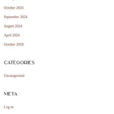
n
October 2024
a
p
September 2024
å
August 2024
M
April 2024
G
October 2018
A
c
a
Categories
s
i
Uncategorized
n
o
Meta
n
f
Log in
ö