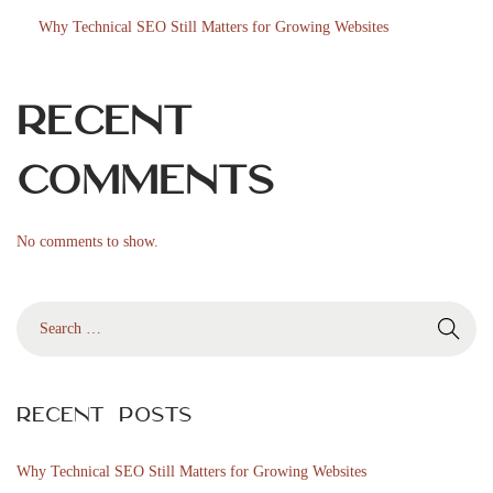
n
Why Technical SEO Still Matters for Growing Websites
u
t
a
Recent
n
s
Comments
v
e
No comments to show.
n
s
S
k
e
l
a
i
r
c
Recent Posts
c
e
h
n
Why Technical SEO Still Matters for Growing Websites