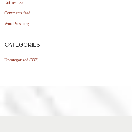
r
Entries feed
s
Comments feed
p
WordPress.org
e
l
a
Categories
r
Uncategorized
(332)
e