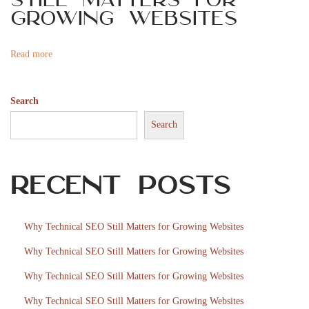
s
o
Growing Websites
k
n
a
Read more
t
t
Search
e
f
Search
r
i
Recent Posts
a
c
a
Why Technical SEO Still Matters for Growing Websites
s
Why Technical SEO Still Matters for Growing Websites
i
n
Why Technical SEO Still Matters for Growing Websites
o
Why Technical SEO Still Matters for Growing Websites