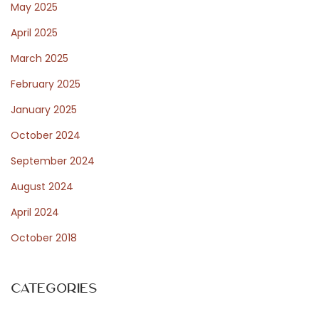
May 2025
s
с
April 2025
t
P
March 2025
:
y
t
February 2025
h
January 2025
o
October 2024
n
о
September 2024
н
August 2024
л
April 2024
а
October 2018
й
н
:
Categories
и
н