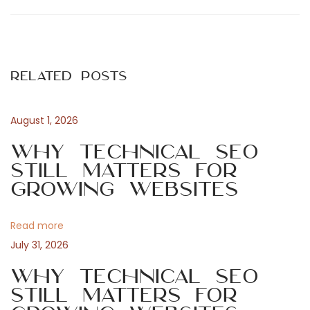
o
e
c
v
h
s
i
n
Related Posts
o
i
t
u
q
s
u
August 1, 2026
n
p
e
Why Technical SEO
o
s
Still Matters for
a
s
e
Growing Websites
t
t
v
:
o
Read more
u
i
July 31, 2026
t
i
Why Technical SEO
g
l
Still Matters for
s