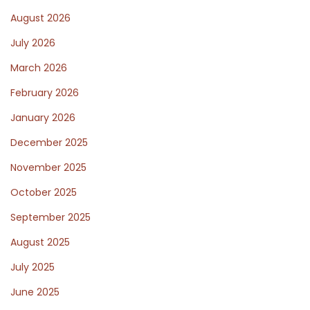
August 2026
a
s
July 2026
c
March 2026
i
February 2026
n
a
January 2026
n
December 2025
t
November 2025
e
October 2025
s
N
Р
September 2025
e
а
August 2025
x
б
July 2025
t
о
p
т
June 2025
o
а