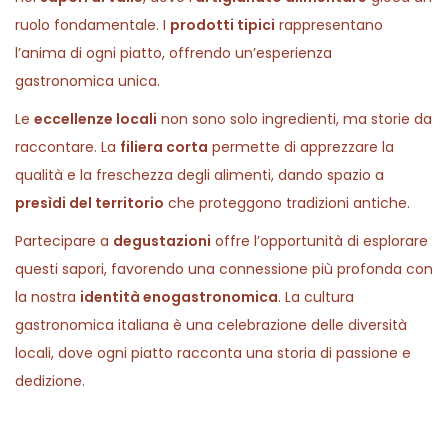
ruolo fondamentale. I
prodotti tipici
rappresentano
l’anima di ogni piatto, offrendo un’esperienza
gastronomica unica.
Le
eccellenze locali
non sono solo ingredienti, ma storie da
raccontare. La
filiera corta
permette di apprezzare la
qualità e la freschezza degli alimenti, dando spazio a
presìdi del territorio
che proteggono tradizioni antiche.
Partecipare a
degustazioni
offre l’opportunità di esplorare
questi sapori, favorendo una connessione più profonda con
la nostra
identità enogastronomica
. La cultura
gastronomica italiana è una celebrazione delle diversità
locali, dove ogni piatto racconta una storia di passione e
dedizione.
P
P
T
r
e