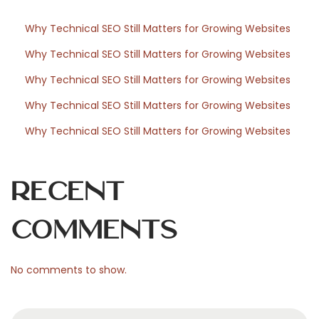
u
Why Technical SEO Still Matters for Growing Websites
r
Why Technical SEO Still Matters for Growing Websites
e
s
Why Technical SEO Still Matters for Growing Websites
d
Why Technical SEO Still Matters for Growing Websites
e
Why Technical SEO Still Matters for Growing Websites
p
e
a
Recent
u
d
Comments
e
d
No comments to show.
r
a
S
g