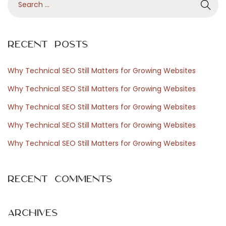
e
o
a
n
r
e
Recent Posts
c
t
h
d
Why Technical SEO Still Matters for Growing Websites
f
e
Why Technical SEO Still Matters for Growing Websites
o
c
Why Technical SEO Still Matters for Growing Websites
r
r
Why Technical SEO Still Matters for Growing Websites
:
é
a
Why Technical SEO Still Matters for Growing Websites
t
u
Recent Comments
r
e
s
Archives
f