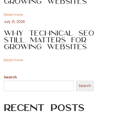
Growing Websites
a
p
o
Read more
t
u
July 31, 2026
r
i
Why Technical SEO
c
Still Matters for
r
o
Growing Websites
é
e
n
Read more
r
d
Search
e
s
Search
t
e
Recent Posts
x
t