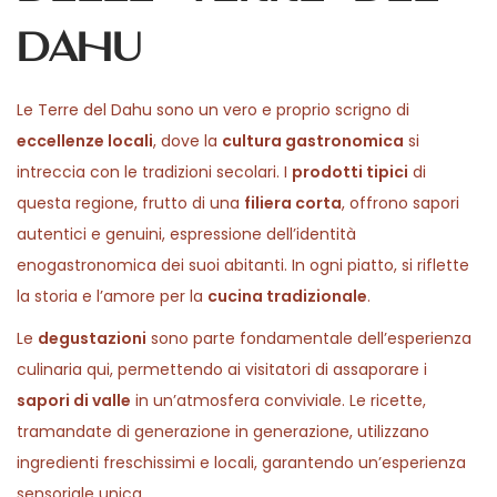
0
n
Dahu
2
6
Le Terre del Dahu sono un vero e proprio scrigno di
eccellenze locali
, dove la
cultura gastronomica
si
intreccia con le tradizioni secolari. I
prodotti tipici
di
questa regione, frutto di una
filiera corta
, offrono sapori
autentici e genuini, espressione dell’identità
enogastronomica dei suoi abitanti. In ogni piatto, si riflette
la storia e l’amore per la
cucina tradizionale
.
Le
degustazioni
sono parte fondamentale dell’esperienza
culinaria qui, permettendo ai visitatori di assaporare i
sapori di valle
in un’atmosfera conviviale. Le ricette,
tramandate di generazione in generazione, utilizzano
ingredienti freschissimi e locali, garantendo un’esperienza
sensoriale unica.