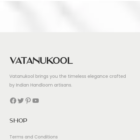
к
о
ш
а
г
о
Vatanukool
в
Vatanukool brings you the timeless elegance crafted
by Indian Handloom artisans.
Facebook
Twitter
Pinterest
YouTube
Shop
Terms and Conditions