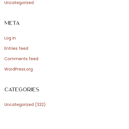
Uncategorized
с
т
Meta
р
у
Log in
к
ц
Entries feed
и
Comments feed
я
WordPress.org
в
н
е
Categories
с
Uncategorized
(332)
к
о
л
ь