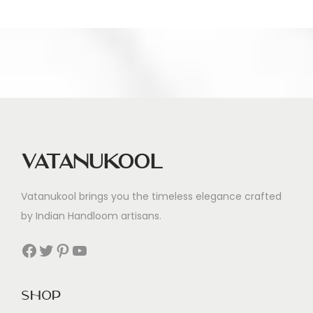
Vatanukool
Vatanukool brings you the timeless elegance crafted
by Indian Handloom artisans.
Facebook
Twitter
Pinterest
YouTube
Shop