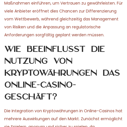
Maßnahmen einführen, um Vertrauen zu gewährleisten. Für
viele Anbieter eröffnet dies Chancen zur Differenzierung
vom Wettbewerb, während gleichzeitig das Management
von Risiken und die Anpassung an regulatorische
Anforderungen sorgfältig geplant werden müssen.
Wie beeinflusst die
Nutzung von
Kryptowährungen das
Online-Casino-
Geschäft?
Die Integration von Kryptowährungen in Online-Casinos hat
mehrere Auswirkungen auf den Markt. Zunächst ermöglicht
sie Spielern, anonym und sicher zu spielen, da