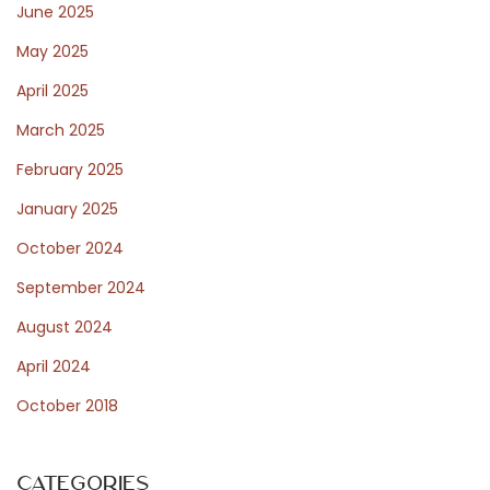
o
June 2025
n
May 2025
d
April 2025
C
March 2025
l
e
February 2025
a
January 2025
n
October 2024
i
n
September 2024
g
August 2024
April 2024
October 2018
Categories