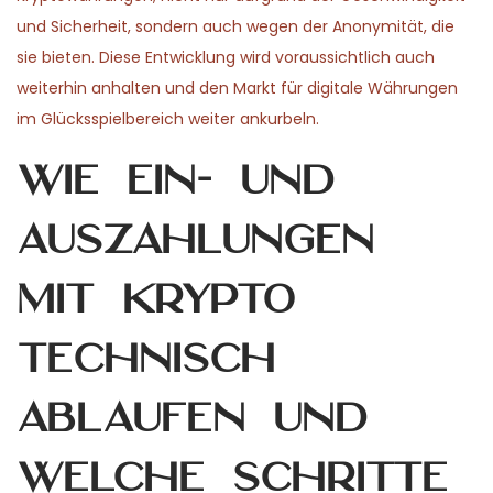
und Sicherheit, sondern auch wegen der Anonymität, die
sie bieten. Diese Entwicklung wird voraussichtlich auch
weiterhin anhalten und den Markt für digitale Währungen
im Glücksspielbereich weiter ankurbeln.
Wie Ein- und
Auszahlungen
mit Krypto
technisch
ablaufen und
welche Schritte