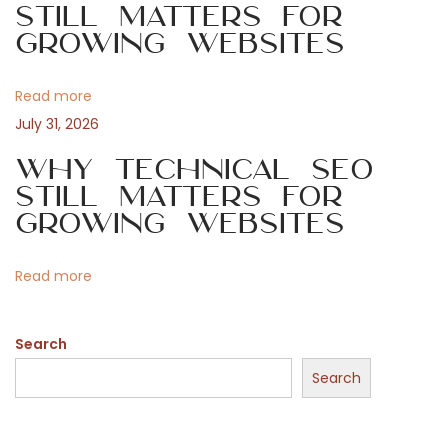
g
а
Still Matters for
Growing Websites
й
a
н
:
Read more
t
и
July 31, 2026
н
i
Why Technical SEO
с
Still Matters for
т
o
Growing Websites
р
у
n
Read more
к
ц
Search
и
я
Search
в
н