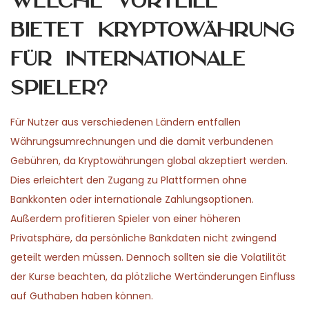
Welche Vorteile
bietet Kryptowährung
für internationale
Spieler?
Für Nutzer aus verschiedenen Ländern entfallen
Währungsumrechnungen und die damit verbundenen
Gebühren, da Kryptowährungen global akzeptiert werden.
Dies erleichtert den Zugang zu Plattformen ohne
Bankkonten oder internationale Zahlungsoptionen.
Außerdem profitieren Spieler von einer höheren
Privatsphäre, da persönliche Bankdaten nicht zwingend
geteilt werden müssen. Dennoch sollten sie die Volatilität
der Kurse beachten, da plötzliche Wertänderungen Einfluss
auf Guthaben haben können.