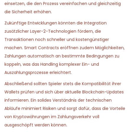
einsetzen, die den Prozess vereinfachen und gleichzeitig
die Sicherheit erhöhen.
Zukünftige Entwicklungen könnten die Integration
zusätzlicher Layer-2-Technologien fördern, die
Transaktionen noch schneller und kostengünstiger
machen. Smart Contracts eröffnen zudem Möglichkeiten,
Zahlungen automatisch an bestimmte Bedingungen zu
koppeln, was das Handling komplexer Ein- und
Auszahlungsprozesse erleichtert.
Abschließend sollten Spieler stets die Kompatibilität ihrer
Wallets prüfen und sich über aktuelle Blockchain-Updates
informieren. Ein solides Verständnis der technischen
Abläufe minimiert Risiken und sorgt dafür, dass die Vorteile
von Kryptowährungen im Zahlungsverkehr voll
ausgeschöpft werden können.