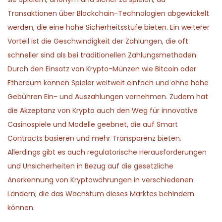
Transaktionen über Blockchain-Technologien abgewickelt
werden, die eine hohe Sicherheitsstufe bieten. Ein weiterer
Vorteil ist die Geschwindigkeit der Zahlungen, die oft
schneller sind als bei traditionellen Zahlungsmethoden.
Durch den Einsatz von Krypto-Münzen wie Bitcoin oder
Ethereum können Spieler weltweit einfach und ohne hohe
Gebühren Ein- und Auszahlungen vornehmen. Zudem hat
die Akzeptanz von Krypto auch den Weg für innovative
Casinospiele und Modelle geebnet, die auf Smart
Contracts basieren und mehr Transparenz bieten.
Allerdings gibt es auch regulatorische Herausforderungen
und Unsicherheiten in Bezug auf die gesetzliche
Anerkennung von Kryptowährungen in verschiedenen
Ländern, die das Wachstum dieses Marktes behindern
können.