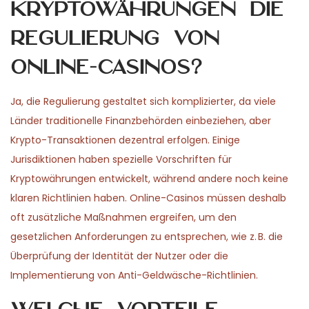
Kryptowährungen die
Regulierung von
Online-Casinos?
Ja, die Regulierung gestaltet sich komplizierter, da viele
Länder traditionelle Finanzbehörden einbeziehen, aber
Krypto-Transaktionen dezentral erfolgen. Einige
Jurisdiktionen haben spezielle Vorschriften für
Kryptowährungen entwickelt, während andere noch keine
klaren Richtlinien haben. Online-Casinos müssen deshalb
oft zusätzliche Maßnahmen ergreifen, um den
gesetzlichen Anforderungen zu entsprechen, wie z. B. die
Überprüfung der Identität der Nutzer oder die
Implementierung von Anti-Geldwäsche-Richtlinien.