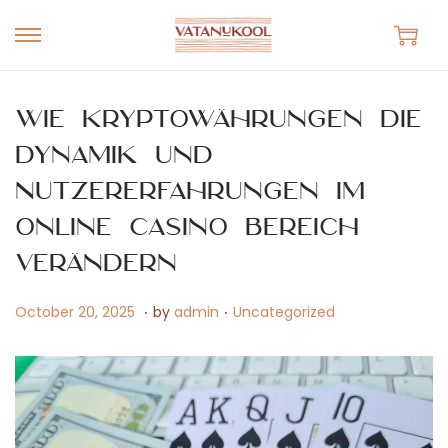
S
S
k
k
i
i
Wie Kryptowährungen die
p
p
Dynamik und
t
t
Nutzererfahrungen im
o
o
n
c
Online Casino Bereich
a
o
verändern
v
n
i
t
.
.
P
M
P
October 20, 2025
by
admin
Uncategorized
g
e
o
a
o
a
n
s
y
s
t
t
t
4
t
i
e
,
e
o