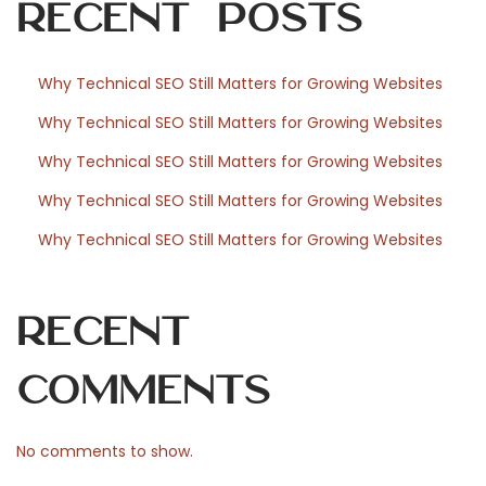
Recent Posts
е
с
к
Why Technical SEO Still Matters for Growing Websites
о
Why Technical SEO Still Matters for Growing Websites
л
ь
Why Technical SEO Still Matters for Growing Websites
к
Why Technical SEO Still Matters for Growing Websites
о
Why Technical SEO Still Matters for Growing Websites
ш
а
г
Recent
о
в
Comments
N
E
e
s
No comments to show.
x
s