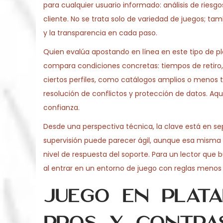
para cualquier usuario informado: análisis de riesgos
cliente. No se trata solo de variedad de juegos; tam
y la transparencia en cada paso.
Quien evalúa apostando en línea en este tipo de p
compara condiciones concretas: tiempos de retiro, m
ciertos perfiles, como catálogos amplios o menos t
resolución de conflictos y protección de datos. Aquí
confianza.
Desde una perspectiva técnica, la clave está en sep
supervisión puede parecer ágil, aunque esa misma fle
nivel de respuesta del soporte. Para un lector que 
al entrar en un entorno de juego con reglas menos 
Juego en Plat
Pros y Contra