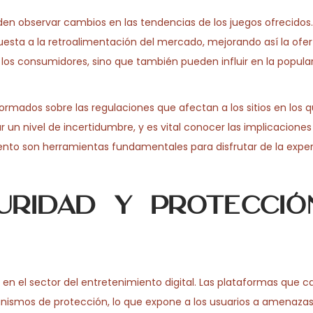
en observar cambios en las tendencias de los juegos ofrecidos.
sta a la retroalimentación del mercado, mejorando así la ofert
los consumidores, sino que también pueden influir en la popula
rmados sobre las regulaciones que afectan a los sitios en los 
 un nivel de incertidumbre, y es vital conocer las implicacione
ento son herramientas fundamentales para disfrutar de la exper
uridad y Protecció
 en el sector del entretenimiento digital. Las plataformas que 
anismos de protección, lo que expone a los usuarios a amenaza