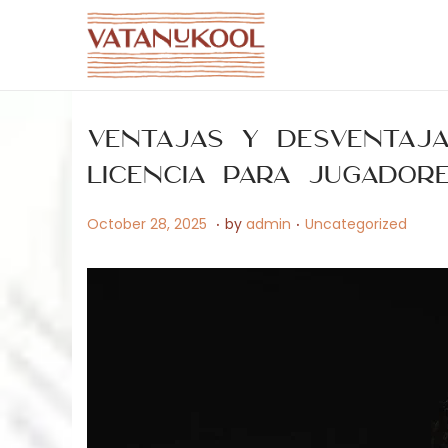
S
S
k
k
i
i
Ventajas y Desventaja
p
p
t
t
Licencia para Jugador
o
o
.
.
P
M
P
October 28, 2025
by
admin
Uncategorized
n
c
o
a
o
a
o
s
y
s
v
n
t
1
t
i
t
e
,
e
g
e
d
2
d
a
n
o
0
i
t
t
n
2
n
i
6