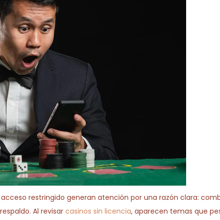
on acceso restringido generan atención por una razón clara: co
respaldo. Al revisar
casinos sin licencia
, aparecen temas que p