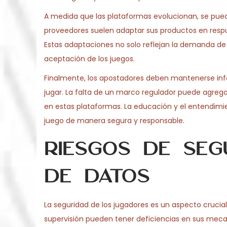
A medida que las plataformas evolucionan, se pued
proveedores suelen adaptar sus productos en respue
Estas adaptaciones no solo reflejan la demanda de 
aceptación de los juegos.
Finalmente, los apostadores deben mantenerse info
jugar. La falta de un marco regulador puede agregar
en estas plataformas. La educación y el entendimi
juego de manera segura y responsable.
Riesgos de Seg
de Datos
La seguridad de los jugadores es un aspecto crucial
supervisión pueden tener deficiencias en sus mec