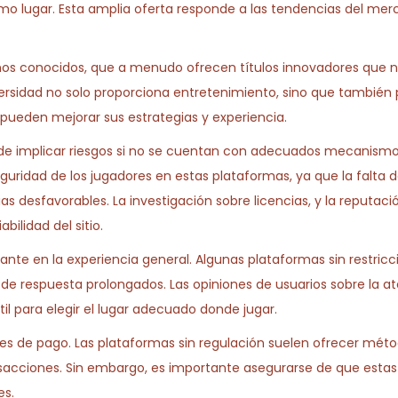
mo lugar. Esta amplia oferta responde a las tendencias del mer
nos conocidos, que a menudo ofrecen títulos innovadores que 
ersidad no solo proporciona entretenimiento, sino que también 
pueden mejorar sus estrategias y experiencia.
de implicar riesgos si no se cuentan con adecuados mecanism
eguridad de los jugadores en estas plataformas, ya que la falta 
s desfavorables. La investigación sobre licencias, y la reputaci
bilidad del sitio.
tante en la experiencia general. Algunas plataformas sin restri
 de respuesta prolongados. Las opiniones de usuarios sobre la at
il para elegir el lugar adecuado donde jugar.
nes de pago. Las plataformas sin regulación suelen ofrecer mét
transacciones. Sin embargo, es importante asegurarse de que esta
es.