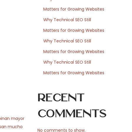
Matters for Growing Websites
Why Technical SEO Still
Matters for Growing Websites
Why Technical SEO Still
Matters for Growing Websites
Why Technical SEO Still
Matters for Growing Websites
Recent
Comments
mbinan mayor
esan mucho
No comments to show.