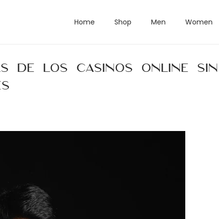
Home
Shop
Men
Women
s de los Casinos Online Sin
es