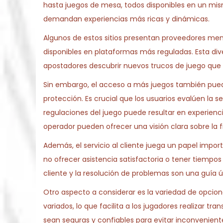
hasta juegos de mesa, todos disponibles en un mis
demandan experiencias más ricas y dinámicas.
Algunos de estos sitios presentan proveedores me
disponibles en plataformas más reguladas. Esta div
apostadores descubrir nuevos trucos de juego que 
Sin embargo, el acceso a más juegos también pue
protección. Es crucial que los usuarios evalúen la s
regulaciones del juego puede resultar en experiencia
operador pueden ofrecer una visión clara sobre la fia
Además, el servicio al cliente juega un papel impor
no ofrecer asistencia satisfactoria o tener tiempos
cliente y la resolución de problemas son una guía út
Otro aspecto a considerar es la variedad de opcio
variados, lo que facilita a los jugadores realizar 
sean seguras y confiables para evitar inconvenient