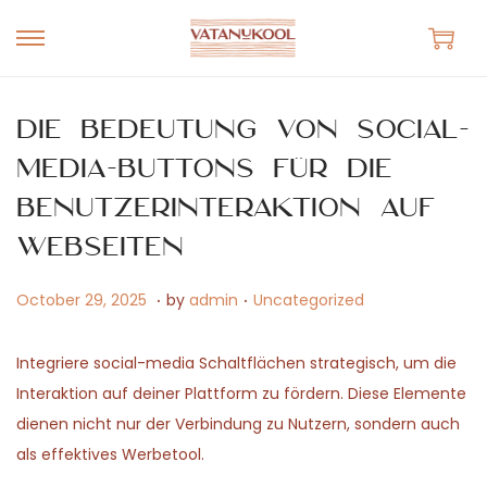
S
S
k
k
i
i
Die Bedeutung von Social-
p
p
Media-Buttons für die
t
t
Benutzerinteraktion auf
o
o
n
c
Webseiten
a
o
.
.
v
n
P
M
P
October 29, 2025
by
admin
Uncategorized
i
t
o
a
o
g
e
s
y
s
Integriere social-media Schaltflächen strategisch, um die
a
n
t
1
t
Interaktion auf deiner Plattform zu fördern. Diese Elemente
t
t
e
5
e
dienen nicht nur der Verbindung zu Nutzern, sondern auch
i
d
,
d
als effektives Werbetool.
o
o
2
i