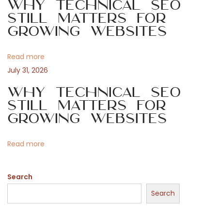
o
Why Technical SEO
g
n
Still Matters for
Growing Websites
t
a
a
g
Read more
t
n
July 31, 2026
a
i
Why Technical SEO
a
Still Matters for
l
o
Growing Websites
H
o
n
Read more
t
e
Search
l
G
Search
r