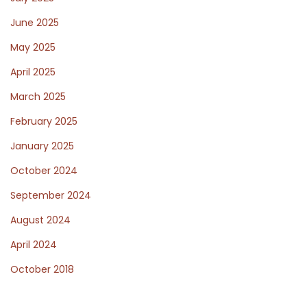
r
m
June 2025
o
May 2025
d
April 2025
y
March 2025
n
a
February 2025
m
January 2025
i
October 2024
c
s
September 2024
August 2024
April 2024
October 2018