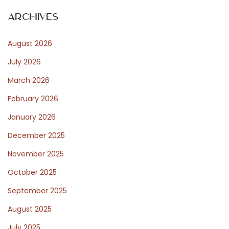
a
n
Archives
d
August 2026
L
e
July 2026
a
March 2026
r
February 2026
n
B
January 2026
a
December 2025
s
November 2025
i
October 2025
c
T
September 2025
h
August 2025
e
July 2025