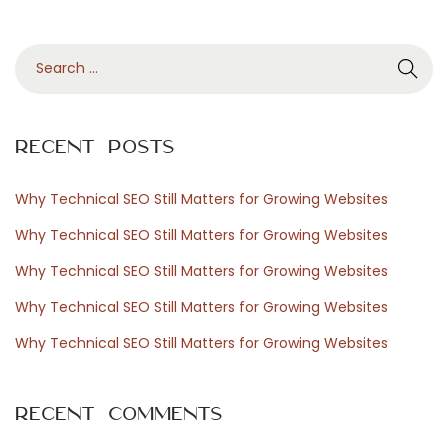
n
B
S
u
e
i
a
l
r
d
Recent Posts
c
a
h
S
Why Technical SEO Still Matters for Growing Websites
f
o
Why Technical SEO Still Matters for Growing Websites
o
l
Why Technical SEO Still Matters for Growing Websites
r
a
Why Technical SEO Still Matters for Growing Websites
:
r
O
Why Technical SEO Still Matters for Growing Websites
v
e
Recent Comments
n