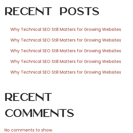
e
Recent Posts
s
s
o
Why Technical SEO Still Matters for Growing Websites
n
Why Technical SEO Still Matters for Growing Websites
e
y
Why Technical SEO Still Matters for Growing Websites
N
H
Why Technical SEO Still Matters for Growing Websites
e
o
Why Technical SEO Still Matters for Growing Websites
x
w
t
K
p
i
Recent
o
d
s
s
Comments
t
C
:
a
No comments to show.