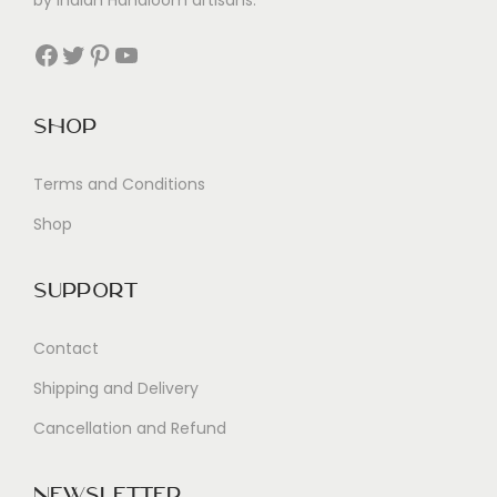
L
i
Facebook
Twitter
Pinterest
YouTube
f
e
Shop
Terms and Conditions
Shop
Support
Contact
Shipping and Delivery
Cancellation and Refund
Newsletter