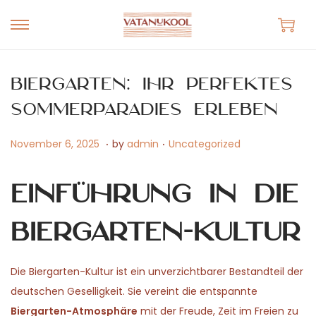
S
S
k
k
i
i
Biergarten: Ihr perfektes
p
p
Sommerparadies erleben
t
t
o
o
.
.
P
A
P
November 6, 2025
by
admin
Uncategorized
n
c
o
p
o
a
o
s
r
s
Einführung in die
v
n
t
i
t
i
t
e
l
e
Biergarten-Kultur
g
e
d
2
d
a
n
o
0
i
t
t
Die Biergarten-Kultur ist ein unverzichtbarer Bestandteil der
n
,
n
i
deutschen Geselligkeit. Sie vereint die entspannte
2
o
Biergarten-Atmosphäre
mit der Freude, Zeit im Freien zu