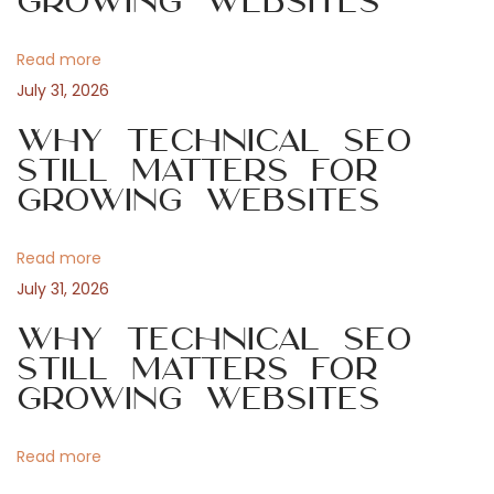
Growing Websites
t
l
v
:
u
Read more
s
i
July 31, 2026
t
u
Why Technical SEO
g
k
Still Matters for
Growing Websites
s
a
e
n
Read more
t
s
July 31, 2026
u
i
Why Technical SEO
u
Still Matters for
n
o
Growing Websites
n
i
n
Read more
t