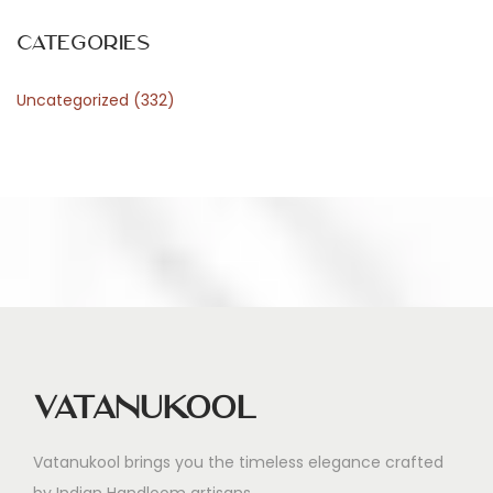
d
C
Categories
r
Uncategorized
(332)
a
f
t
o
f
C
u
l
i
n
Vatanukool
a
r
Vatanukool brings you the timeless elegance crafted
y
by Indian Handloom artisans.