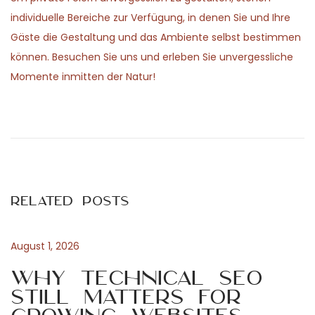
individuelle Bereiche zur Verfügung, in denen Sie und Ihre
Gäste die Gestaltung und das Ambiente selbst bestimmen
können. Besuchen Sie uns und erleben Sie unvergessliche
Momente inmitten der Natur!
P
P
T
r
a
o
e
p
v
a
s
i
h
Related Posts
o
t
t
u
u
s
m
August 1, 2026
n
p
a
Why Technical SEO
o
k
Still Matters for
a
s
a