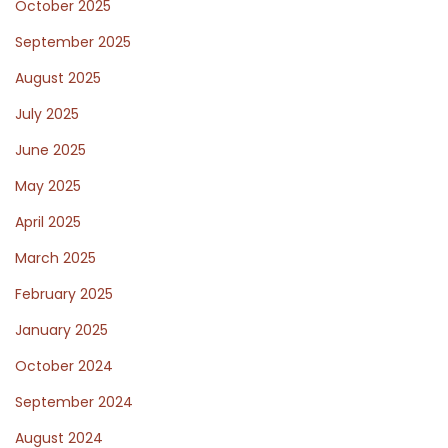
October 2025
’
s
September 2025
K
August 2025
i
July 2025
t
c
June 2025
h
May 2025
e
April 2025
n
March 2025
E
x
February 2025
p
January 2025
e
October 2024
r
i
September 2024
e
August 2024