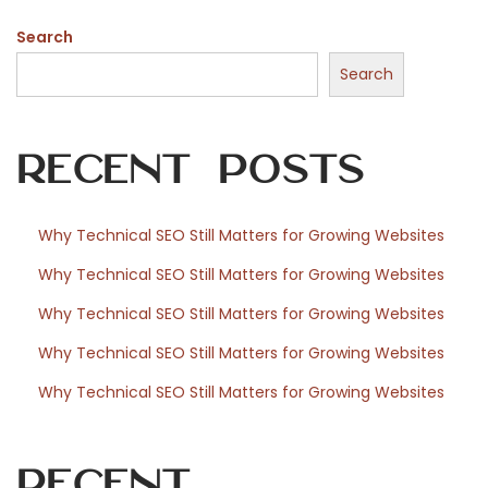
t
Search
e
l
Search
u
:
Recent Posts
i
d
e
Why Technical SEO Still Matters for Growing Websites
a
Why Technical SEO Still Matters for Growing Websites
s
t
Why Technical SEO Still Matters for Growing Websites
a
Why Technical SEO Still Matters for Growing Websites
k
Why Technical SEO Still Matters for Growing Websites
ä
y
t
Recent