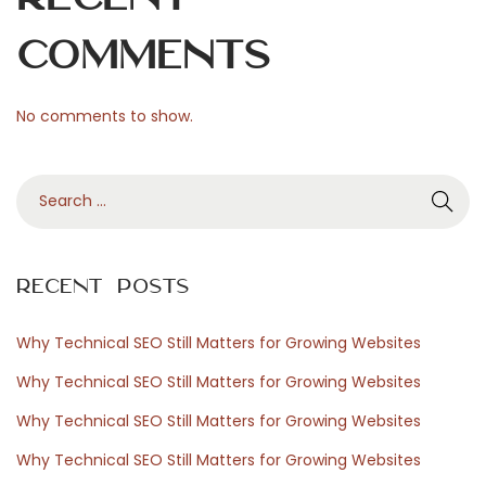
ä
n
Comments
t
ö
No comments to show.
ö
n
S
s
e
a
a
a
r
k
Recent Posts
c
k
h
a
Why Technical SEO Still Matters for Growing Websites
f
N
A
Why Technical SEO Still Matters for Growing Websites
o
e
D
Why Technical SEO Still Matters for Growing Websites
r
x
a
Why Technical SEO Still Matters for Growing Websites
:
t
y