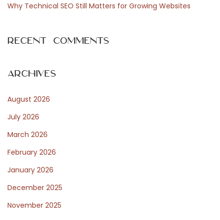
p
I
Why Technical SEO Still Matters for Growing Websites
o
n
s
s
Recent Comments
t
i
:
d
e
Archives
P
August 2026
r
i
July 2026
n
March 2026
c
February 2026
e
L
January 2026
a
December 2025
n
November 2025
e