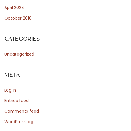
n
April 2024
c
October 2018
i
n
g
Categories
t
h
Uncategorized
e
R
Meta
h
y
Log in
t
h
Entries feed
m
Comments feed
a
WordPress.org
n