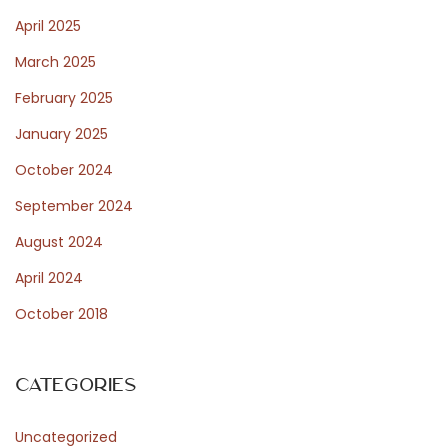
c
April 2025
r
March 2025
o
d
February 2025
i
January 2025
u
October 2024
n
a
September 2024
s
August 2024
o
April 2024
c
October 2018
i
e
t
Categories
à
b
Uncategorized