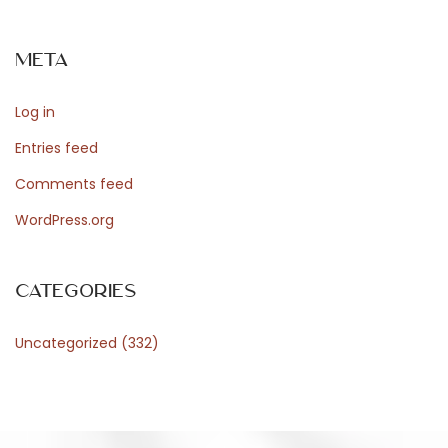
e
n
Meta
i
n
Log in
f
o
Entries feed
r
Comments feed
m
WordPress.org
a
t
a
Categories
Uncategorized
(332)