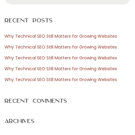
e
m
a
p
r
a
Recent Posts
c
n
h
y
Why Technical SEO Still Matters for Growing Websites
f
N
E
Why Technical SEO Still Matters for Growing Websites
o
e
d
Why Technical SEO Still Matters for Growing Websites
r
x
u
Why Technical SEO Still Matters for Growing Websites
:
t
c
p
a
Why Technical SEO Still Matters for Growing Websites
o
z
s
i
Recent Comments
t
o
:
n
e
Archives
e