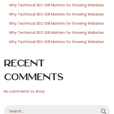
l
Why Technical SEO Still Matters for Growing Websites
u
Why Technical SEO Still Matters for Growing Websites
t
i
Why Technical SEO Still Matters for Growing Websites
o
Why Technical SEO Still Matters for Growing Websites
n
Why Technical SEO Still Matters for Growing Websites
s
f
o
Recent
r
Y
Comments
o
u
No comments to show.
r
C
S
o