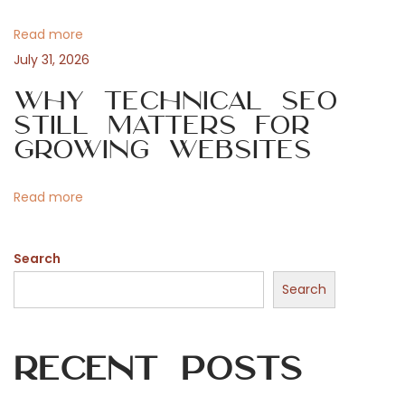
a
a
n
Read more
t
d
July 31, 2026
D
i
Why Technical SEO
a
Still Matters for
t
o
Growing Websites
a
C
n
Read more
a
b
Search
l
i
Search
n
g
Recent Posts
S
o