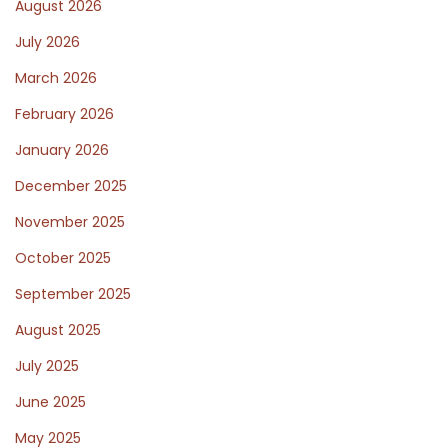
August 2026
f
o
July 2026
r
March 2026
m
February 2026
a
z
January 2026
i
December 2025
o
November 2025
n
October 2025
e
:
September 2025
i
August 2025
l
July 2025
f
u
June 2025
l
May 2025