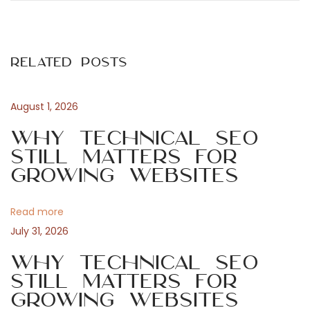
o
e
s
v
i
s
i
n
Related Posts
o
e
t
u
s
s
s
August 1, 2026
n
p
N
Why Technical SEO
o
e
Still Matters for
a
s
t
Growing Websites
t
w
v
:
o
Read more
r
i
July 31, 2026
k
i
Why Technical SEO
g
n
Still Matters for
Growing Websites
g