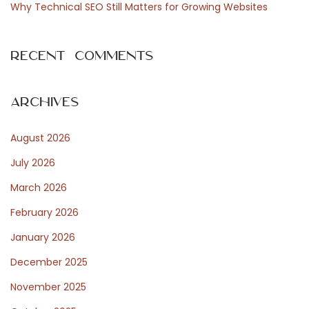
e
t
Why Technical SEO Still Matters for Growing Websites
x
l
t
ä
Recent Comments
p
n
o
d
s
s
Archives
t
k
August 2026
:
a
c
July 2026
a
March 2026
s
February 2026
i
n
January 2026
o
December 2025
n
November 2025
o