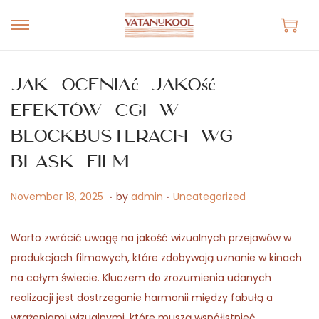
S
S
k
k
i
i
Jak oceniać jakość
p
p
efektów CGI w
t
t
blockbusterach wg
o
o
n
c
Blask Film
a
o
.
.
v
n
P
M
P
November 18, 2025
by
admin
Uncategorized
i
t
o
a
o
g
e
s
y
s
Warto zwrócić uwagę na jakość wizualnych przejawów w
a
n
t
3
t
produkcjach filmowych, które zdobywają uznanie w kinach
t
t
e
1
e
na całym świecie. Kluczem do zrozumienia udanych
i
d
,
d
realizacji jest dostrzeganie harmonii między fabułą a
o
o
2
i
wrażeniami wizualnymi, które muszą współistnieć.