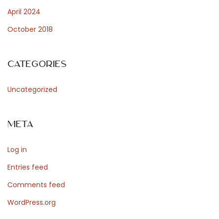
–
April 2024
r
October 2018
e
g
l
Categories
e
r
Uncategorized
,
t
Meta
r
y
Log in
g
g
Entries feed
h
Comments feed
e
WordPress.org
t