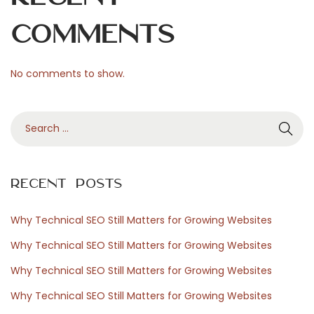
n
C
Comments
S
-
No comments to show.
G
O
S
L
e
o
a
L
r
y
Recent Posts
c
D
h
o
Why Technical SEO Still Matters for Growing Websites
f
t
Why Technical SEO Still Matters for Growing Websites
o
a
Why Technical SEO Still Matters for Growing Websites
r
2
Why Technical SEO Still Matters for Growing Websites
:
N
U