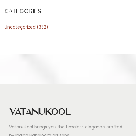
o
c
Categories
h
Uncategorized
(332)
v
a
l
Vatanukool
Vatanukool brings you the timeless elegance crafted
by Indian Handloom artisans.