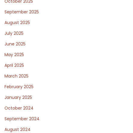
October 2025
c
h
September 2025
s
August 2025
v
July 2025
e
n
June 2025
s
May 2025
k
April 2025
a
March 2025
s
p
February 2025
e
January 2025
l
October 2024
a
r
September 2024
e
August 2024