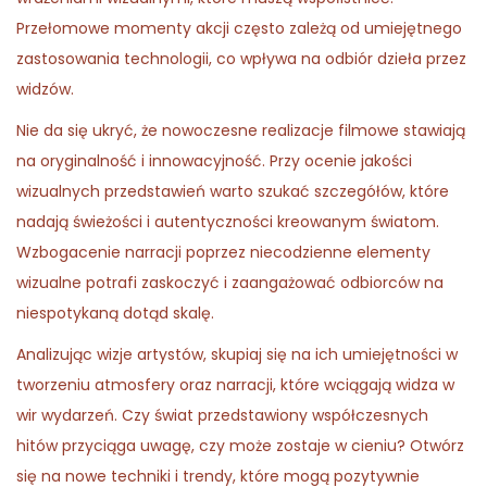
n
n
0
n
Przełomowe momenty akcji często zależą od umiejętnego
2
zastosowania technologii, co wpływa na odbiór dzieła przez
6
widzów.
Nie da się ukryć, że nowoczesne realizacje filmowe stawiają
na oryginalność i innowacyjność. Przy ocenie jakości
wizualnych przedstawień warto szukać szczegółów, które
nadają świeżości i autentyczności kreowanym światom.
Wzbogacenie narracji poprzez niecodzienne elementy
wizualne potrafi zaskoczyć i zaangażować odbiorców na
niespotykaną dotąd skalę.
Analizując wizje artystów, skupiaj się na ich umiejętności w
tworzeniu atmosfery oraz narracji, które wciągają widza w
wir wydarzeń. Czy świat przedstawiony współczesnych
hitów przyciąga uwagę, czy może zostaje w cieniu? Otwórz
się na nowe techniki i trendy, które mogą pozytywnie