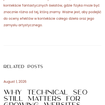
kontekście fantastycznych światów, gdzie fizyka może być
znacznie różna od tej, którą znamy. Ważne jest, aby podejść
do oceny efektów w kontekście całego dzieła oraz jego
zamysłu artystycznego.
P
P
E
r
l
o
e
c
v
r
s
i
e
Related Posts
o
c
t
u
i
s
m
August 1, 2026
n
p
i
Why Technical SEO
o
e
Still Matters for
a
s
n
Growing Websites