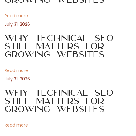
t
t
v
:
o
Read more
d
i
July 31, 2026
e
l
Why Technical SEO
g
a
Still Matters for
Growing Websites
s
a
a
p
Read more
t
u
July 31, 2026
e
i
Why Technical SEO
s
Still Matters for
t
o
Growing Websites
a
s
n
Read more
e