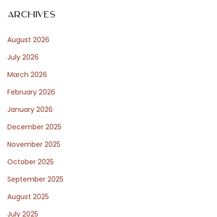
d
Archives
’
August 2026
é
m
July 2026
a
March 2026
n
February 2026
c
i
January 2026
p
December 2025
a
November 2025
t
October 2025
i
o
September 2025
n
August 2025
c
July 2025
o