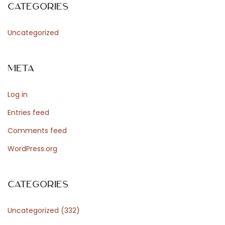
Categories
m
o
Uncategorized
t
i
Meta
o
n
Log in
n
e
Entries feed
l
Comments feed
s
WordPress.org
p
r
o
Categories
f
Uncategorized
(332)
o
n