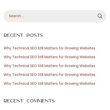
t
i
S
:
o
e
l
a
o
r
g
Recent Posts
c
i
h
e
Why Technical SEO Still Matters for Growing Websites
f
c
Why Technical SEO Still Matters for Growing Websites
o
o
Why Technical SEO Still Matters for Growing Websites
r
m
Why Technical SEO Still Matters for Growing Websites
:
m
e
Why Technical SEO Still Matters for Growing Websites
v
o
Recent Comments
i
e