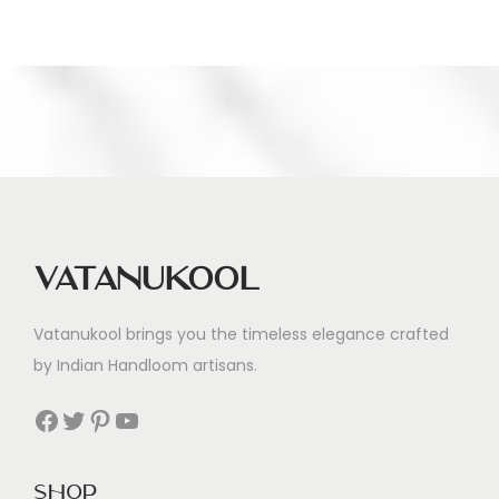
d
s
Vatanukool
Vatanukool brings you the timeless elegance crafted
by Indian Handloom artisans.
Facebook
Twitter
Pinterest
YouTube
Shop