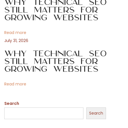
Why Technical SEO
g
t
Still Matters for
Growing Websites
e
a
r
m
Read more
t
é
July 31, 2026
k
i
Why Technical SEO
e
Still Matters for
k
o
Growing Websites
r
é
n
Read more
s
z
Search
l
e
Search
t
e