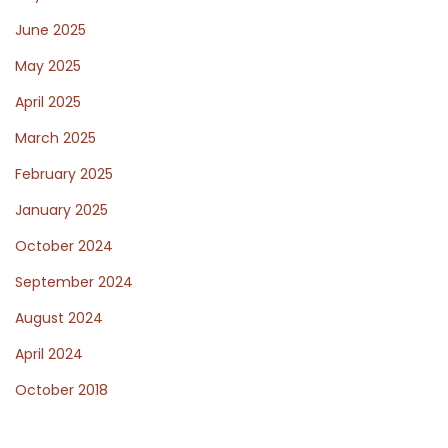
n
June 2025
t
May 2025
r
April 2025
e
March 2025
l
e
February 2025
s
January 2025
b
October 2024
l
o
September 2024
c
August 2024
a
April 2024
g
October 2018
e
s
é