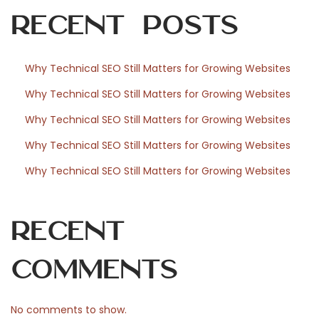
Recent Posts
s
e
l
Why Technical SEO Still Matters for Growing Websites
e
Why Technical SEO Still Matters for Growing Websites
m
z
Why Technical SEO Still Matters for Growing Websites
é
Why Technical SEO Still Matters for Growing Websites
s
Why Technical SEO Still Matters for Growing Websites
e
N
L
e
a
Recent
x
k
t
i
Comments
p
n
o
é
No comments to show.
s
s