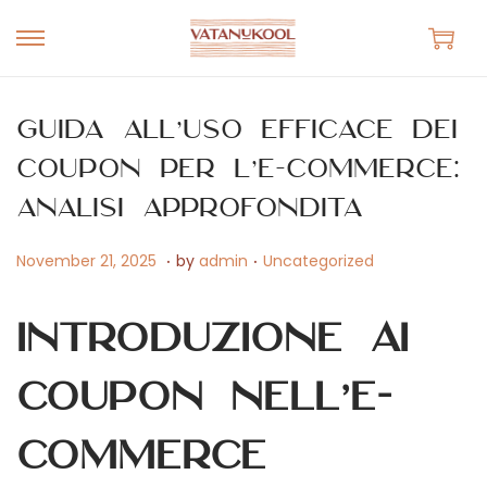
S
S
k
k
i
i
Guida all’uso efficace dei
p
p
coupon per l’e-commerce:
t
t
analisi approfondita
o
o
n
c
.
.
P
A
P
November 21, 2025
by
admin
Uncategorized
a
o
o
p
o
v
n
s
r
s
Introduzione ai
i
t
t
i
t
g
e
e
l
e
coupon nell’e-
a
n
d
2
d
t
t
o
commerce
9
i
i
n
,
n
o