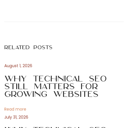
P
P
S
r
z
o
e
o
v
l
s
i
g
Related Posts
o
á
t
u
l
s
t
August 1, 2026
n
p
a
Why Technical SEO
o
t
Still Matters for
a
s
á
Growing Websites
t
s
v
:
o
Read more
k
i
July 31, 2026
é
s