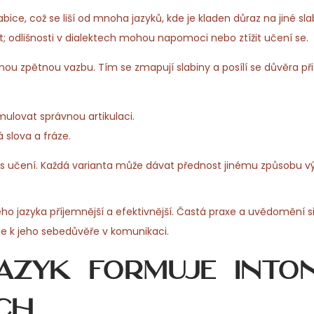
abice, což se liší od mnoha jazyků, kde je kladen důraz na jiné sla
; odlišnosti v dialektech mohou napomoci nebo ztížit učení se.
ílenou zpětnou vazbu. Tím se zmapují slabiny a posílí se důvěra př
lovat správnou artikulaci.
slova a fráze.
 učení. Každá varianta může dávat přednost jinému způsobu výs
ho jazyka příjemnější a efektivnější. Častá praxe a uvědomění 
ěje k jeho sebedůvěře v komunikaci.
azyk formuje inton
ch