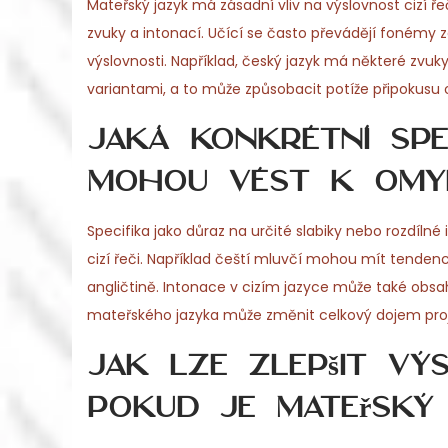
Mateřský jazyk má zásadní vliv na výslovnost cizí ř
zvuky a intonací. Učící se často převádějí fonémy 
výslovnosti. Například, český jazyk má některé zvuky,
variantami, a to může způsobacit potíže připokusu o
Jaká konkrétní spe
mohou vést k omyl
Specifika jako důraz na určité slabiky nebo rozdíl
cizí řeči. Například čeští mluvčí mohou mít tendenci 
angličtině. Intonace v cizím jazyce může také ob
mateřského jazyka může změnit celkový dojem pro
Jak lze zlepšit vý
pokud je mateřský 