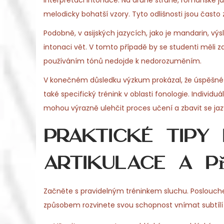
interpretaci intonace. Na druhé straně, románské jaz
melodicky bohatší vzory. Tyto odlišnosti jsou čast
Podobně, v asijských jazycích, jako je mandarin, výs
intonaci vět. V tomto případě by se studenti měli z
používáním tónů nedojde k nedorozuměním.
V konečném důsledku výzkum prokázal, že úspěšné os
také specifický trénink v oblasti fonologie. Individu
mohou výrazně ulehčit proces učení a zbavit se jaz
Praktické tipy 
artikulace a p
Začněte s pravidelným tréninkem sluchu. Poslouchejt
způsobem rozvinete svou schopnost vnímat subtílí 