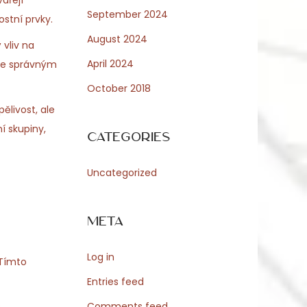
ářejí
September 2024
stní prvky.
August 2024
 vliv na
April 2024
 že správným
October 2018
ělivost, ale
í skupiny,
Categories
Uncategorized
Meta
Log in
 Tímto
Entries feed
Comments feed