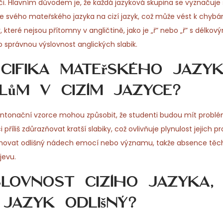
eči. Hlavním důvodem je, že každá jazyková skupina se vyznačuje
ze svého mateřského jazyka na cizí jazyk, což může vést k chyb
 které nejsou přítomny v angličtině, jako je „ř” nebo „ř” s délkov
 správnou výslovnost anglických slabik.
cifika mateřského jazy
ům v cizím jazyce?
né intonační vzorce mohou způsobit, že studenti budou mít prob
příliš zdůrazňovat kratší slabiky, což ovlivňuje plynulost jejich p
sahovat odlišný nádech emocí nebo významu, takže absence těch
jevu.
slovnost cizího jazyka,
jazyk odlišný?