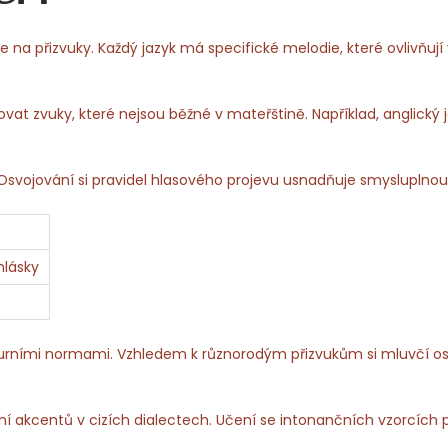
se na přizvuky. Každý jazyk má specifické melodie, které ovlivňují
ovat zvuky, které nejsou běžné v mateřštině. Například, anglický
 Osvojování si pravidel hlasového projevu usnadňuje smysluplno
hlásky
urními normami. Vzhledem k různorodým přizvukům si mluvčí osv
í akcentů v cizích dialectech. Učení se intonančních vzorcích