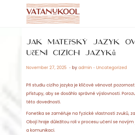
S
S
k
k
i
i
Jak mateřský jazyk ovl
p
p
t
t
učení cizích jazyků
o
o
.
.
P
M
P
November 27, 2025
by
admin
Uncategorized
n
c
o
a
o
a
o
s
y
s
v
n
Při studiu cizího jazyka je klíčové věnovat pozorno
t
1
t
i
t
přístupy, aby se dosáhlo správné výslovnosti. Poro
e
5
e
g
e
této dovednosti.
d
,
d
a
n
Fonetika se zaměřuje na fyzické vlastnosti zvuků, 
o
2
i
t
t
Obojí hraje důležitou roli v procesu učení se novým
n
0
n
i
a komunikaci.
2