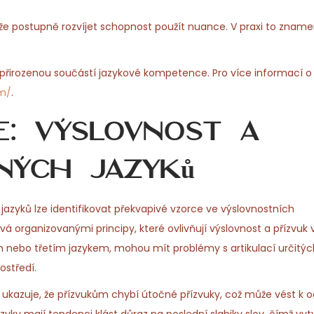
ůže postupně rozvíjet schopnost použít nuance. V praxi to znam
 přirozenou součástí jazykové kompetence. Pro více informací o
om/
.
ie: výslovnost a
ných jazyků
 jazyků lze identifikovat překvapivé vzorce ve výslovnostních
ývá organizovanými principy, které ovlivňují výslovnost a přízvuk 
hým nebo třetím jazykem, mohou mít problémy s artikulací určitýc
ostředí.
 ukazuje, že přízvukům chybí útočné přízvuky, což může vést k o