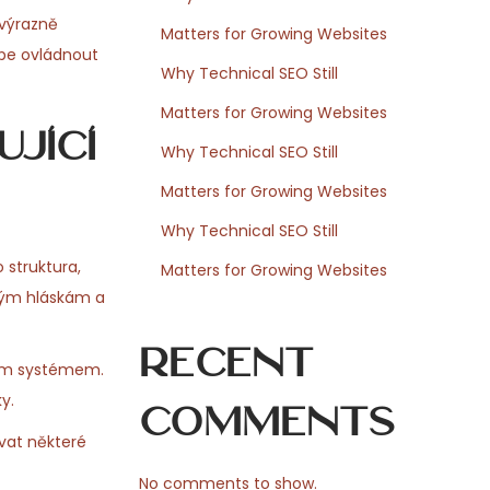
 výrazně
Matters for Growing Websites
épe ovládnout
Why Technical SEO Still
Matters for Growing Websites
jící
Why Technical SEO Still
Matters for Growing Websites
Why Technical SEO Still
 struktura,
Matters for Growing Websites
ivým hláskám a
Recent
ním systémem.
y.
Comments
ovat některé
No comments to show.