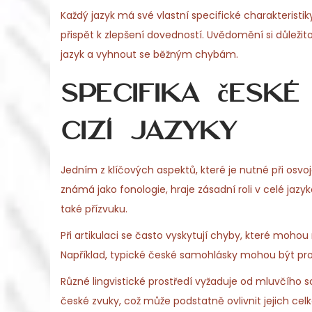
o
Každý jazyk má své vlastní specifické charakteristi
6
n
přispět k zlepšení dovedností. Uvědomění si důlež
jazyk a vyhnout se běžným chybám.
Specifika české
cizí jazyky
Jedním z klíčových aspektů, které je nutné při osvoj
známá jako fonologie, hraje zásadní roli v celé ja
také přízvuku.
Při artikulaci se často vyskytují chyby, které m
Například, typické české samohlásky mohou být pro
Různé lingvistické prostředí vyžaduje od mluvčího 
české zvuky, což může podstatně ovlivnit jejich ce