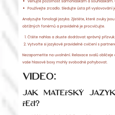
Věnujte pozornost samohláskám a souhláskám. Cvič
Používejte zrcadlo. Sledujte ústa při vyslovování je
Analyzujte fonologii jazyka. Zjistěte, které zvuky j
obtížných fonémů a pravidelně je procvičujte.
Čtěte nahlas a zkuste dodržovat správný přízvu
Vytvořte si jazykové pravidelně cvičení s partn
Nezapomeňte na uvolnění. Relaxace svalů obličeje a k
vaše hlasové boxy mohly svobodně pohybovat.
Video:
Jak mateřský jazyk
řeči?