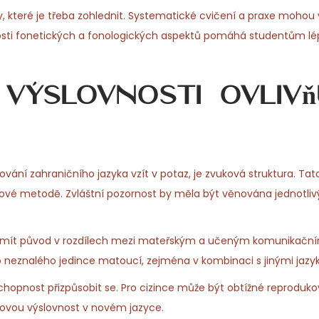
ky, které je třeba zohlednit. Systematické cvičení a praxe mohou
itosti fonetických a fonologických aspektů pomáhá studentům l
 výslovnosti ovlivňu
ování zahraničního jazyka vzít v potaz, je zvuková struktura. Tato
zykové metodě. Zvláštní pozornost by měla být věnována jednotl
ohou mít původ v rozdílech mezi mateřským a učeným komunikač
 neznalého jedince matoucí, zejména v kombinaci s jinými jazyk
schopnost přizpůsobit se. Pro cizince může být obtížné reproduk
lkovou výslovnost v novém jazyce.