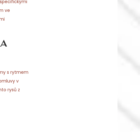
 specifickými
ám ve
ými
ka
lémy s rytmem
romluvy v
to rysů z