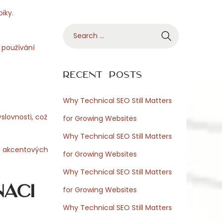
biky.
S
e
i používání
a
r
Recent Posts
c
h
Why Technical SEO Still Matters
f
lovnosti, což
for Growing Websites
o
Why Technical SEO Still Matters
r
si akcentových
for Growing Websites
:
Why Technical SEO Still Matters
aci
for Growing Websites
Why Technical SEO Still Matters