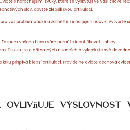
te s náročnějšími zvuky, které se vyskytují ve vaší cílové řeči
dnotlivých slov, abyste zlepšili svou artikulaci.
sou pro vás problematické a zaměřte se na jejich nácvik. Vytvořte 
k. Záznam vašeho hlasu vám pomůže identifikovat slabiny.
erem. Diskutujte o přítomných nuancích a vylepšujte své dovedno
rku přispívá k lepší artikulaci. Pravidelně cvičte dechová cviče
 ovlivňuje výslovnost v