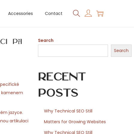
Accessories
Contact
i při
Search
Search
Recent
specifické
Posts
ním kamenem
Why Technical SEO Still
ném jazyce.
nou artikulaci
Matters for Growing Websites
Why Technical SEO Still