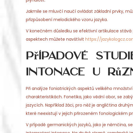
plynulost.
Jakmile se mluvčí naučí ovládat základní prvky, m
přizpůsobení melodického vzoru jazyka.
V konečném důsledku se efektivní artikulace stává
aspektech můžete navštívit
https://jazykologcz.c
Případové stud
intonace u růz
Při analýze foniatrických aspektů velikého množství
charakteristikách. Fonetika, jako vědní obor, se zab
jazycích. Například žáci, pro něž je angličtina dru
které neexistují v jejich přirozeném fonologickém pr
V případě germanických jazyků, jako je němčina, se