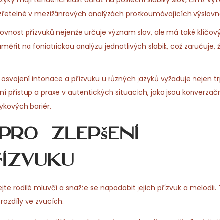
yky mají tendenci klást důraz na poslední slabiky slov, čímž vytv
o zřetelné v mezižánrových analýzách prozkoumávajících výslovno
lovnost přízvuků nejenže určuje význam slov, ale má také klíčový
aměřit na foniatrickou analýzu jednotlivých slabik, což zaručuje,
vojení intonace a přízvuku u různých jazyků vyžaduje nejen trp
ální přístup a praxe v autentických situacích, jako jsou konverzačn
ykových bariér.
pro zlepšení
řízvuku
e rodilé mluvčí a snažte se napodobit jejich přízvuk a melodii.
rozdíly ve zvucích.