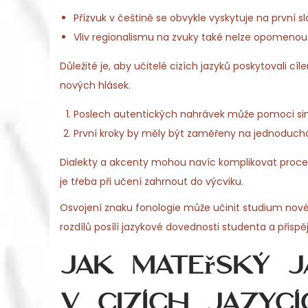
Přízvuk v češtině se obvykle vyskytuje na první sl
Vliv regionalismu na zvuky také nelze opomenout
Důležité je, aby učitelé cizích jazyků poskytovali c
nových hlásek.
Poslech autentických nahrávek může pomoci simu
První kroky by měly být zaměřeny na jednoduchá 
Dialekty a akcenty mohou navíc komplikovat proces
je třeba při učení zahrnout do výcviku.
Osvojení znaku fonologie může učinit studium nové
rozdílů posílí jazykové dovednosti studenta a přisp
Jak mateřský j
v cizích jazycí