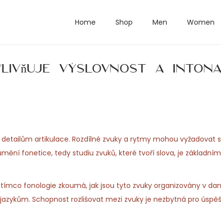
Home
Shop
Men
Women
ivňuje výslovnost a intonac
st detailům artikulace. Rozdílné zvuky a rytmy mohou vyžadovat 
zumění fonetice, tedy studiu zvuků, které tvoří slova, je základ
zatímco fonologie zkoumá, jak jsou tyto zvuky organizovány v da
 jazykům. Schopnost rozlišovat mezi zvuky je nezbytná pro úspěš