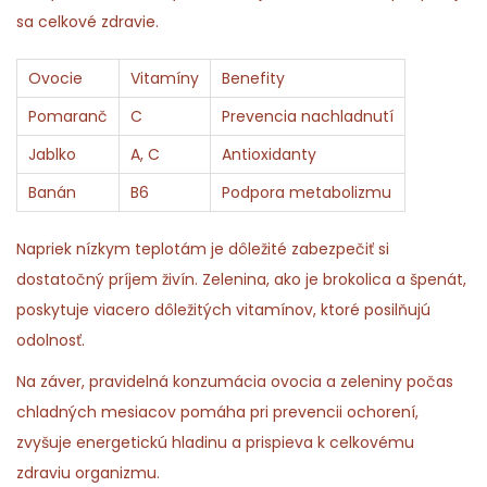
sa celkové zdravie.
Ovocie
Vitamíny
Benefity
Pomaranč
C
Prevencia nachladnutí
Jablko
A, C
Antioxidanty
Banán
B6
Podpora metabolizmu
Napriek nízkym teplotám je dôležité zabezpečiť si
dostatočný príjem živín. Zelenina, ako je brokolica a špenát,
poskytuje viacero dôležitých vitamínov, ktoré posilňujú
odolnosť.
Na záver, pravidelná konzumácia ovocia a zeleniny počas
chladných mesiacov pomáha pri prevencii ochorení,
zvyšuje energetickú hladinu a prispieva k celkovému
zdraviu organizmu.