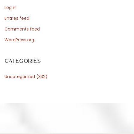
a
Log in
t
e
Entries feed
n
Comments feed
w
WordPress.org
a
t
h
Categories
e
Uncategorized
(332)
t
j
u
l
l
i
e