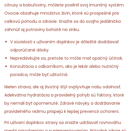
citrusy a bobuľoviny, môžete posilniť svoj imunitný systém.
Ovocie obsahuje množstvo živín, ktoré sú prospešné pre
celkovú pohodu a zdravie. Snažte sa do svojho jedálnička
zahrnúť aj potraviny bohaté na zinku.
V súvislosti s užívaním doplnkov je dôležité dodržiavať
odporúčané dávky.
Nepredávkujte sa, pretože to môže mať opačný účinok.
Konzultácia s odborníkom, ako je lekár alebo nutričný
poradca, môže byť užitočná.
Nielen strava, ale aj životný štýl ovplyvňuje našu odolnosť.
Adekvátna hydratácia a pravidelný pohyb sú faktory, ktoré
by nemali byť opomenuté. Zdravé návyky a dodržiavanie
pravidelného režimu prispejú k lepšej prevencii ochorení.
Pri užívaní doplnkov stravy sa snažte udržiavať rovnováhu
medzi prirodzeným a suplementovaným. Prírodné zdroje sú