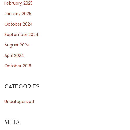
k
February 2025
n
January 2025
i
October 2024
p
p
September 2024
e
August 2024
r
April 2024
e
October 2018
n
n
a
Categories
a
r
Uncategorized
j
e
Meta
k