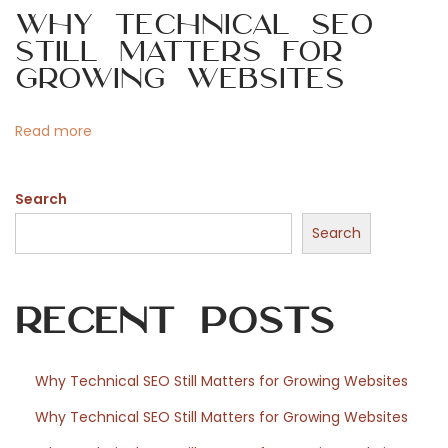
s
i
Why Technical SEO
c
Still Matters for
i
o
Growing Websites
n
a
n
Read more
n
t
Search
s
d
Search
e
v
Recent Posts
o
s
s
Why Technical SEO Still Matters for Growing Websites
o
Why Technical SEO Still Matters for Growing Websites
i