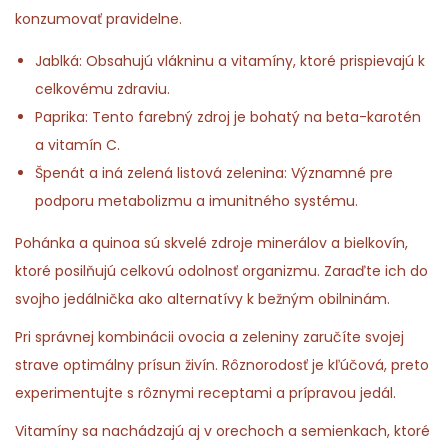
konzumovať pravidelne.
Jablká: Obsahujú vlákninu a vitamíny, ktoré prispievajú k
celkovému zdraviu.
Paprika: Tento farebný zdroj je bohatý na beta-karotén
a vitamín C.
Špenát a iná zelená listová zelenina: Významné pre
podporu metabolizmu a imunitného systému.
Pohánka a quinoa sú skvelé zdroje minerálov a bielkovín,
ktoré posilňujú celkovú odolnosť organizmu. Zaraďte ich do
svojho jedálnička ako alternatívy k bežným obilninám.
Pri správnej kombinácii ovocia a zeleniny zaručíte svojej
strave optimálny prísun živín. Rôznorodosť je kľúčová, preto
experimentujte s rôznymi receptami a prípravou jedál.
Vitamíny sa nachádzajú aj v orechoch a semienkach, ktoré