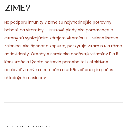
zime?
Na podporu imunity v zime sú najvhodnejšie potraviny
bohaté na vitamíny. Citrusové plody ako pomaranče a
citróny sú vynikajúcim zdrojom vitamínu C. Zelená listová
zelenina, ako špenát a kapusta, poskytuje vitamín K a rôzne
antioxidanty. Orechy a semienka dodávajú vitamíny E a B.
Konzumácia týchto potravín pomáha telu efektívne
odolávať zimným chorobám a udržiavať energiu počas
chladných mesiacov.
P
P
D
r
é
o
e
c
v
o
s
i
u