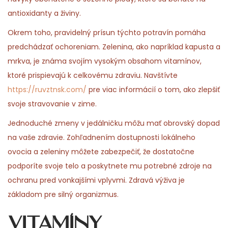
n
n
0
n
antioxidanty a živiny.
2
Okrem toho, pravidelný prísun týchto potravín pomáha
6
predchádzať ochoreniam. Zelenina, ako napríklad kapusta a
mrkva, je známa svojím vysokým obsahom vitamínov,
ktoré prispievajú k celkovému zdraviu. Navštívte
https://ruvztnsk.com/
pre viac informácií o tom, ako zlepšiť
svoje stravovanie v zime.
Jednoduché zmeny v jedálničku môžu mať obrovský dopad
na vaše zdravie. Zohľadnením dostupnosti lokálneho
ovocia a zeleniny môžete zabezpečiť, že dostatočne
podporíte svoje telo a poskytnete mu potrebné zdroje na
ochranu pred vonkajšími vplyvmi. Zdravá výživa je
základom pre silný organizmus.
Vitamíny