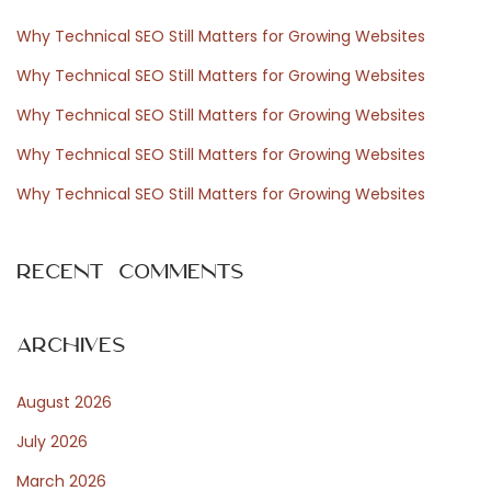
c
s
h
c
Why Technical SEO Still Matters for Growing Websites
f
o
Why Technical SEO Still Matters for Growing Websites
o
m
Why Technical SEO Still Matters for Growing Websites
r
p
Why Technical SEO Still Matters for Growing Websites
:
r
o
Why Technical SEO Still Matters for Growing Websites
m
i
Recent Comments
s
N
D
e
e
Archives
x
b
August 2026
t
e
p
t
July 2026
o
e
March 2026