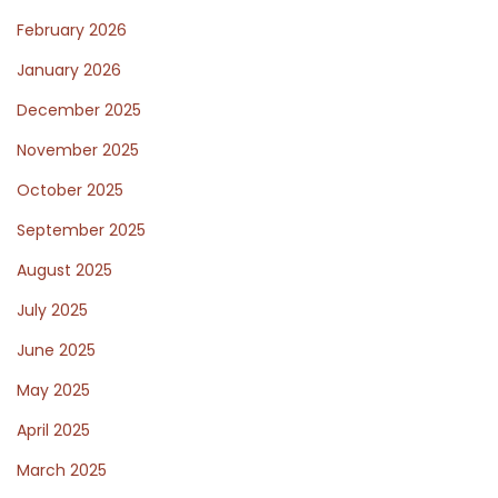
s
k
February 2026
t
e
:
n
January 2026
i
December 2025
s
November 2025
v
October 2025
a
n
September 2025
l
August 2025
a
July 2025
n
g
June 2025
z
May 2025
a
April 2025
a
March 2025
m