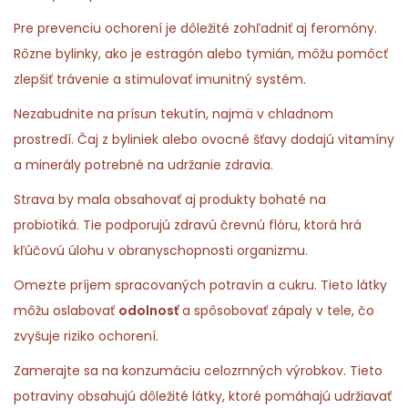
Pre prevenciu ochorení je dôležité zohľadniť aj feromóny.
Rôzne bylinky, ako je estragón alebo tymián, môžu pomôcť
zlepšiť trávenie a stimulovať imunitný systém.
Nezabudnite na prísun tekutín, najmä v chladnom
prostredí. Čaj z byliniek alebo ovocné šťavy dodajú vitamíny
a minerály potrebné na udržanie zdravia.
Strava by mala obsahovať aj produkty bohaté na
probiotiká. Tie podporujú zdravú črevnú flóru, ktorá hrá
kľúčovú úlohu v obranyschopnosti organizmu.
Omezte príjem spracovaných potravín a cukru. Tieto látky
môžu oslabovať
odolnosť
a spôsobovať zápaly v tele, čo
zvyšuje riziko ochorení.
Zamerajte sa na konzumáciu celozrnných výrobkov. Tieto
potraviny obsahujú dôležité látky, ktoré pomáhajú udržiavať