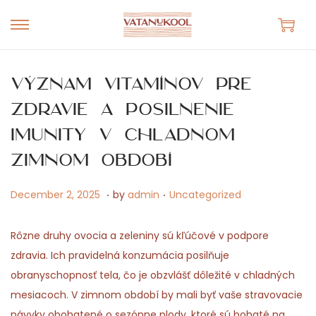
S
S
k
k
i
i
Význam vitamínov pre
p
p
zdravie a posilnenie
t
t
imunity v chladnom
o
o
n
c
zimnom období
a
o
.
.
v
n
P
M
P
December 2, 2025
by
admin
Uncategorized
i
t
o
a
o
g
e
s
y
s
Rôzne druhy ovocia a zeleniny sú kľúčové v podpore
a
n
t
1
t
zdravia. Ich pravidelná konzumácia posilňuje
t
t
e
5
e
obranyschopnosť tela, čo je obzvlášť dôležité v chladných
i
d
,
d
mesiacoch. V zimnom období by mali byť vaše stravovacie
o
o
2
i
návyky obohatené o sezónne plody, ktoré sú bohaté na