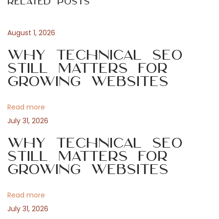
Related Posts
o
v
t
u
r
s
e
August 1, 2026
n
p
z
Why Technical SEO
o
l
Still Matters for
a
s
e
Growing Websites
t
s
v
:
s
Read more
e
i
July 31, 2026
c
r
Why Technical SEO
g
e
Still Matters for
Growing Websites
t
a
s
f
Read more
t
a
July 31, 2026