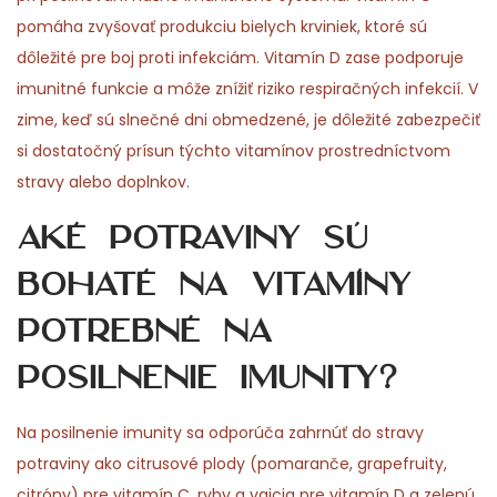
pomáha zvyšovať produkciu bielych krviniek, ktoré sú
dôležité pre boj proti infekciám. Vitamín D zase podporuje
imunitné funkcie a môže znížiť riziko respiračných infekcií. V
zime, keď sú slnečné dni obmedzené, je dôležité zabezpečiť
si dostatočný prísun týchto vitamínov prostredníctvom
stravy alebo doplnkov.
Aké potraviny sú
bohaté na vitamíny
potrebné na
posilnenie imunity?
Na posilnenie imunity sa odporúča zahrnúť do stravy
potraviny ako citrusové plody (pomaranče, grapefruity,
citróny) pre vitamín C, ryby a vajcia pre vitamín D a zelenú