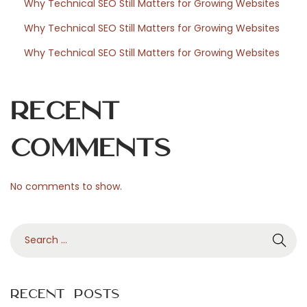
r
Why Technical SEO Still Matters for Growing Websites
é
Why Technical SEO Still Matters for Growing Websites
e
Why Technical SEO Still Matters for Growing Websites
s
f
a
Recent
v
o
Comments
r
i
No comments to show.
t
e
S
s
e
s
a
a
r
n
Recent Posts