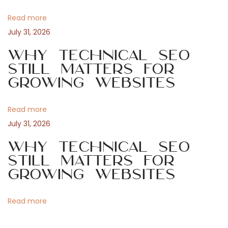
v
:
s
Read more
i
i
July 31, 2026
n
s
Why Technical SEO
g
p
Still Matters for
Growing Websites
i
a
r
a
Read more
t
t
July 31, 2026
i
i
Why Technical SEO
e
Still Matters for
b
o
Growing Websites
r
o
n
Read more
n
v