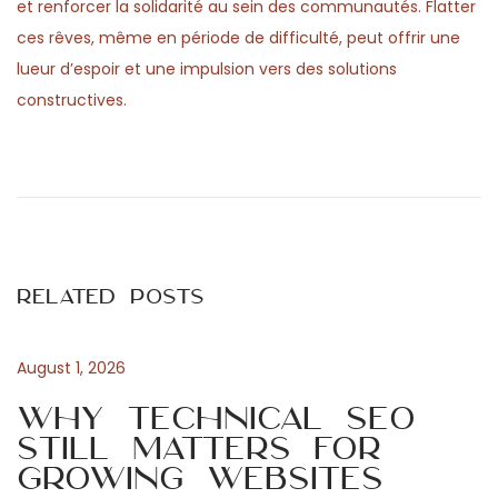
et renforcer la solidarité au sein des communautés. Flatter
ces rêves, même en période de difficulté, peut offrir une
lueur d’espoir et une impulsion vers des solutions
constructives.
P
P
D
r
e
o
e
m
v
o
s
i
e
Related Posts
o
s
t
u
t
s
u
August 1, 2026
n
p
i
Why Technical SEO
o
n
Still Matters for
a
s
a
Growing Websites
t
l