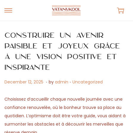
S
S
k
k
i
i
Construire un avenir
p
p
paisible et joyeux grâce
t
t
à une vision positive et
o
o
n
c
inspirante
a
o
.
.
v
n
P
M
P
December 12, 2025
by
admin
Uncategorized
i
t
o
a
o
g
e
s
y
s
Choisissez d’accueillir chaque nouvelle journée avec une
a
n
t
1
t
confiance renouvelée, où le bonheur trouve sa place au
t
t
e
5
e
quotidien. L’optimisme doit être votre guide, vous aidant à
i
d
,
d
surmonter les obstacles et à découvrir les merveilles que
o
o
2
i
réserve demain.