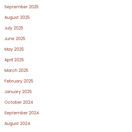
i
September 2025
l
August 2025
t
July 2025
a
j
June 2025
a
May 2025
h
April 2025
e
March 2025
i
d
February 2025
ä
January 2025
n
October 2024
n
ä
September 2024
k
August 2024
e