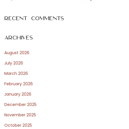
t
a
p
n
Recent Comments
o
t
s
u
t
n
Archives
:
t
August 2026
i
j
July 2026
a
March 2026
t
February 2026
e
r
January 2026
i
December 2025
a
November 2025
l
October 2025
o