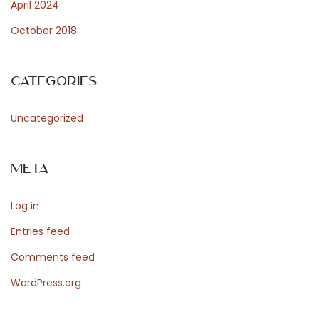
April 2024
m
October 2018
y
k
s
Categories
e
n
Uncategorized
s
ä
Meta
Log in
Entries feed
Comments feed
WordPress.org