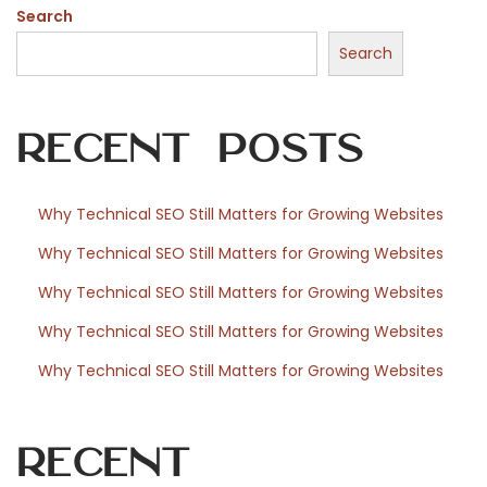
Search
o
o
Search
r
c
Recent Posts
r
e
a
Why Technical SEO Still Matters for Growing Websites
t
Why Technical SEO Still Matters for Growing Websites
i
v
Why Technical SEO Still Matters for Growing Websites
i
Why Technical SEO Still Matters for Growing Websites
t
Why Technical SEO Still Matters for Growing Websites
e
i
t
Recent
e