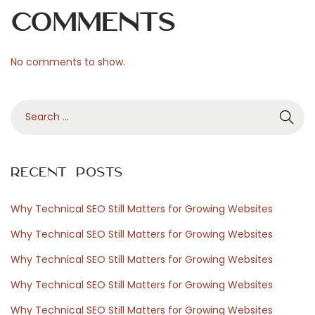
n
Comments
w
e
No comments to show.
l
z
S
i
e
j
a
n
r
t
Recent Posts
c
h
h
u
Why Technical SEO Still Matters for Growing Websites
f
i
Why Technical SEO Still Matters for Growing Websites
o
s
Why Technical SEO Still Matters for Growing Websites
r
N
A
Why Technical SEO Still Matters for Growing Websites
:
e
s
x
i
Why Technical SEO Still Matters for Growing Websites