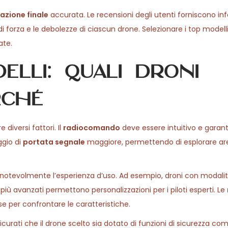
azione finale
accurata. Le recensioni degli utenti forniscono in
i di forza e le debolezze di ciascun drone. Selezionare i top model
ate.
lli: quali droni
rché
diversi fattori. Il
radiocomando
deve essere intuitivo e garant
ggio di
portata segnale
maggiore, permettendo di esplorare ar
 notevolmente l’esperienza d’uso. Ad esempio, droni con modalit
 più avanzati permettono personalizzazioni per i piloti esperti. Le
se per confrontare le caratteristiche.
icurati che il drone scelto sia dotato di funzioni di sicurezza co