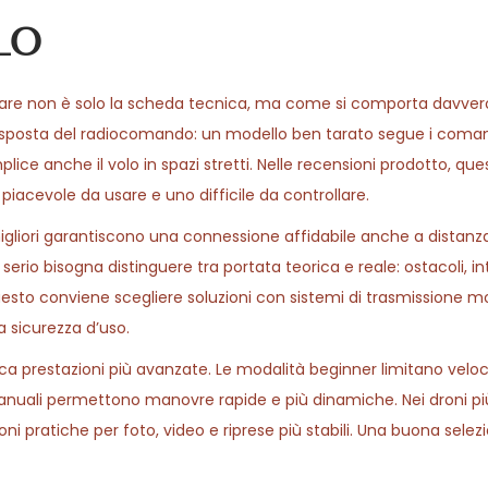
lo
are non è solo la scheda tecnica, ma come si comporta davvero 
risposta del radiocomando: un modello ben tarato segue i coma
plice anche il volo in spazi stretti. Nelle recensioni prodotto, qu
iacevole da usare e uno difficile da controllare.
 migliori garantiscono una connessione affidabile anche a distanz
i serio bisogna distinguere tra portata teorica e reale: ostacoli, i
sto conviene scegliere soluzioni con sistemi di trasmissione m
a sicurezza d’uso.
erca prestazioni più avanzate. Le modalità beginner limitano veloc
manuali permettono manovre rapide e più dinamiche. Nei droni p
oni pratiche per foto, video e riprese più stabili. Una buona sele