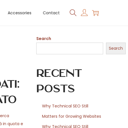
Accessories
Contact
Search
Search
Recent
ti:
Posts
ato
Why Technical SEO Still
cerca
Matters for Growing Websites
tà in quota e
Why Technical SEO Still