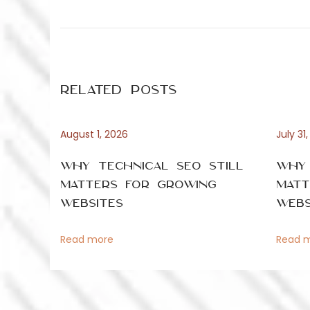
P
r
e
o
e
r
v
g
s
i
e
Related Posts
o
l
t
u
i
s
j
August 1, 2026
July 31
n
p
k
Why Technical SEO Still
Why 
o
i
a
Matters for Growing
Matt
s
n
Websites
Webs
t
g
v
:
v
Read more
Read 
a
i
n
d
g
e