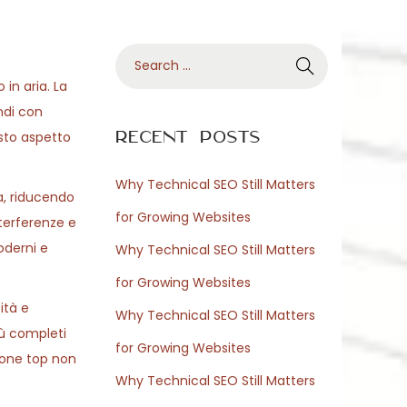
S
e
in aria. La
a
ndi con
r
Recent Posts
esto aspetto
c
h
Why Technical SEO Still Matters
a, riducendo
f
for Growing Websites
nterferenze e
o
oderni e
Why Technical SEO Still Matters
r
for Growing Websites
:
ità e
Why Technical SEO Still Matters
iù completi
for Growing Websites
zione top non
Why Technical SEO Still Matters