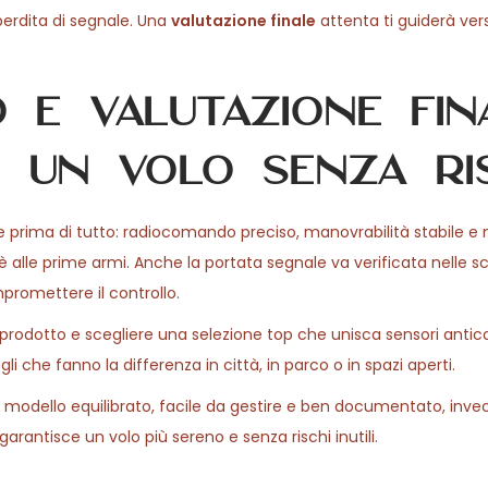
perdita di segnale. Una
valutazione finale
attenta ti guiderà ver
 e valutazione fina
 un volo senza ri
 prima di tutto: radiocomando preciso, manovrabilità stabile e 
hi è alle prime armi. Anche la portata segnale va verificata nelle 
romettere il controllo.
prodotto e scegliere una selezione top che unisca sensori anticol
i che fanno la differenza in città, in parco o in spazi aperti.
n modello equilibrato, facile da gestire e ben documentato, invec
rantisce un volo più sereno e senza rischi inutili.