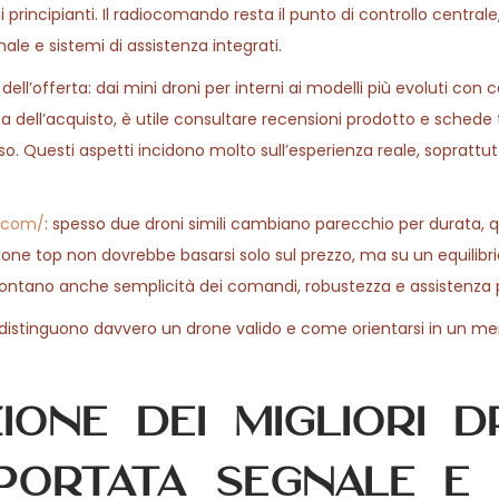
i principianti. Il radiocomando resta il punto di controllo central
le e sistemi di assistenza integrati.
ell’offerta: dai mini droni per interni ai modelli più evoluti con
ma dell’acquisto, è utile consultare recensioni prodotto e schede
so. Questi aspetti incidono molto sull’esperienza reale, soprattutt
l.com/
: spesso due droni simili cambiano parecchio per durata, q
zione top non dovrebbe basarsi solo sul prezzo, ma su un equilibri
le contano anche semplicità dei comandi, robustezza e assistenza
 distinguono davvero un drone valido e come orientarsi in un me
zione dei migliori d
 portata segnale e