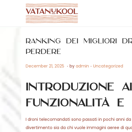
S
S
k
k
i
i
Ranking dei migliori 
p
p
t
t
perdere
o
o
.
.
P
A
P
December 21, 2025
by
admin
Uncategorized
n
c
o
p
o
a
o
s
r
s
v
n
Introduzione a
t
i
t
i
t
e
l
e
funzionalità e
g
e
d
2
d
a
n
o
9
i
t
t
I droni telecomandati sono passati in pochi anni da
n
,
n
i
divertimento sia da chi vuole immagini aeree di qu
2