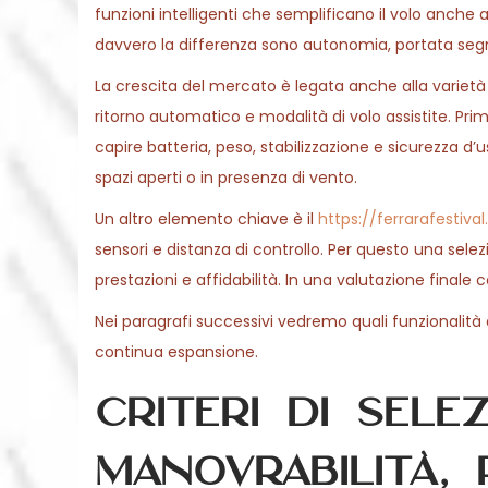
o
funzioni intelligenti che semplificano il volo anche a
0
n
davvero la differenza sono autonomia, portata segna
2
La crescita del mercato è legata anche alla varietà d
6
ritorno automatico e modalità di volo assistite. Pri
capire batteria, peso, stabilizzazione e sicurezza d’u
spazi aperti o in presenza di vento.
Un altro elemento chiave è il
https://ferrarafestiva
sensori e distanza di controllo. Per questo una sele
prestazioni e affidabilità. In una valutazione fina
Nei paragrafi successivi vedremo quali funzionalità
continua espansione.
Criteri di sele
manovrabilità,