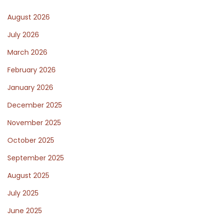
m
August 2026
e
n
July 2026
t
March 2026
d
February 2026
a
t
January 2026
d
December 2025
e
November 2025
g
October 2025
e
m
September 2025
e
August 2025
e
July 2025
n
s
June 2025