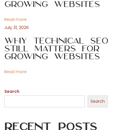
Growing Websites
p
a
e
r
Read more
t
a
July 31, 2026
d
i
Why Technical SEO
o
Still Matters for
t
o
Growing Websites
t
a
n
Read more
r
e
Search
u
n
Search
c
o
Recent Posts
n