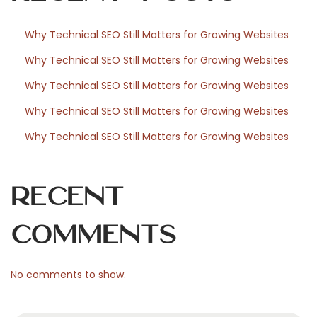
i
g
Why Technical SEO Still Matters for Growing Websites
l
Why Technical SEO Still Matters for Growing Websites
i
o
Why Technical SEO Still Matters for Growing Websites
n
Why Technical SEO Still Matters for Growing Websites
a
Why Technical SEO Still Matters for Growing Websites
n
o
N
D
Recent
e
e
x
R
Comments
t
u
p
i
No comments to show.
o
t
s
e