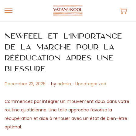
S
S
k
k
i
i
Newfeel et l’importance
p
p
de la marche pour la
t
t
rééducation après une
o
o
n
c
blessure
a
o
.
.
v
n
P
M
P
December 23, 2025
by
admin
Uncategorized
i
t
o
a
o
g
e
s
y
s
Commencez par intégrer un mouvement doux dans votre
a
n
t
1
t
routine quotidienne. Une telle approche favorise la
t
t
e
5
e
récupération et aide à renouer avec un état de bien-être
i
d
,
d
optimal.
o
o
2
i