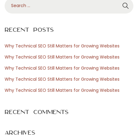
S
t
n
e
:
b
a
u
r
r
Recent Posts
c
g
h
r
Why Technical SEO Still Matters for Growing Websites
f
u
Why Technical SEO Still Matters for Growing Websites
o
n
Why Technical SEO Still Matters for Growing Websites
r
e
Why Technical SEO Still Matters for Growing Websites
:
e
n
Why Technical SEO Still Matters for Growing Websites
e
v
Recent Comments
e
n
e
Archives