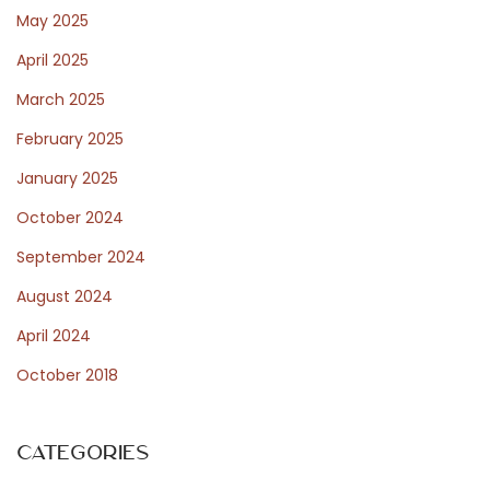
c
May 2025
h
April 2025
a
March 2025
p
s
February 2025
a
January 2025
m
October 2024
e
n
September 2024
b
August 2024
r
April 2024
e
October 2018
n
g
t
Categories
e