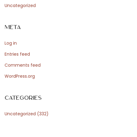
n
Uncategorized
i
n
Meta
s
p
Log in
i
r
Entries feed
e
Comments feed
e
WordPress.org
r
t
Categories
Uncategorized
(332)