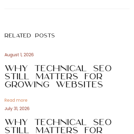
r
u
o
e
i
v
d
s
i
a
Related Posts
o
a
t
u
i
s
p
August 1, 2026
n
p
r
Why Technical SEO
o
i
Still Matters for
a
s
m
Growing Websites
t
i
v
:
p
Read more
a
i
July 31, 2026
s
s
Why Technical SEO
g
i
Still Matters for