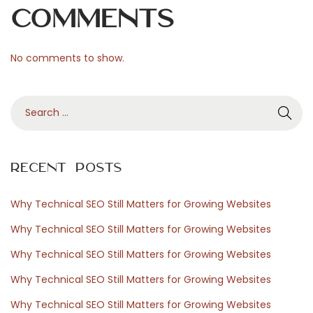
i
Comments
N
L
e
i
No comments to show.
x
v
t
e
S
p
b
e
o
e
a
s
t
r
t
t
Recent Posts
c
:
i
h
n
Why Technical SEO Still Matters for Growing Websites
f
g
Why Technical SEO Still Matters for Growing Websites
o
u
Why Technical SEO Still Matters for Growing Websites
r
t
Why Technical SEO Still Matters for Growing Websites
:
a
n
Why Technical SEO Still Matters for Growing Websites