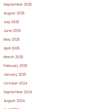
e
September 2025
s
August 2025
s
July 2025
p
å
June 2025
v
May 2025
e
April 2025
r
March 2025
k
a
February 2025
n
January 2025
p
October 2024
å
s
September 2024
p
August 2024
e