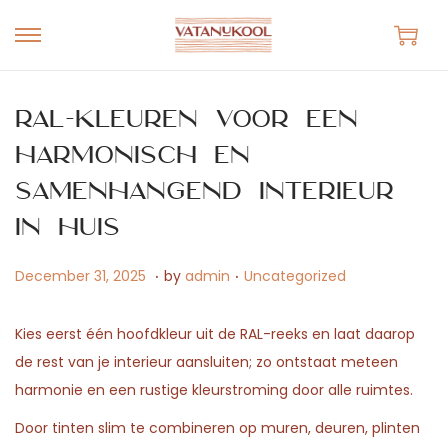
S
S
k
k
i
i
RAL-kleuren voor een
p
p
harmonisch en
t
t
samenhangend interieur
o
o
n
c
in huis
a
o
.
.
v
n
P
A
P
December 31, 2025
by
admin
Uncategorized
i
t
o
p
o
g
e
s
r
s
Kies eerst één hoofdkleur uit de RAL-reeks en laat daarop
a
n
t
i
t
de rest van je interieur aansluiten; zo ontstaat meteen
t
t
e
l
e
harmonie en een rustige kleurstroming door alle ruimtes.
i
d
2
d
Door tinten slim te combineren op muren, deuren, plinten
o
o
7
i