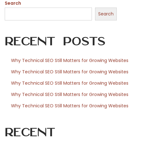
Search
i
s
Search
o
l
Recent Posts
i
t
a
Why Technical SEO Still Matters for Growing Websites
r
Why Technical SEO Still Matters for Growing Websites
i
i
Why Technical SEO Still Matters for Growing Websites
t
Why Technical SEO Still Matters for Growing Websites
a
Why Technical SEO Still Matters for Growing Websites
l
i
a
Recent
n