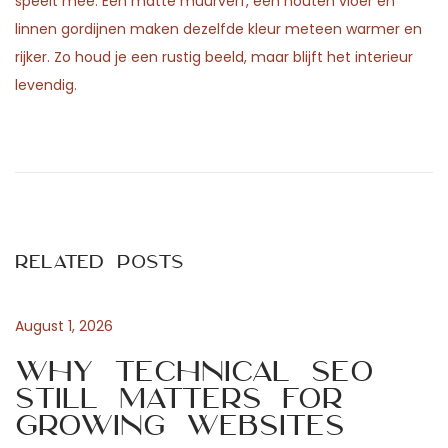
speelt mee. Een matte muurverf, een houten vloer en
linnen gordijnen maken dezelfde kleur meteen warmer en
rijker. Zo houd je een rustig beeld, maar blijft het interieur
levendig.
P
P
G
r
u
o
e
i
v
d
s
i
a
Related Posts
o
a
t
u
l
s
l
August 1, 2026
n
p
’
Why Technical SEO
o
a
Still Matters for
a
s
f
Growing Websites
t
f