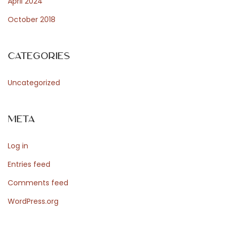
April 2024
l
October 2018
a
r
e
Categories
o
c
Uncategorized
h
m
Meta
a
r
Log in
k
n
Entries feed
a
Comments feed
d
WordPress.org