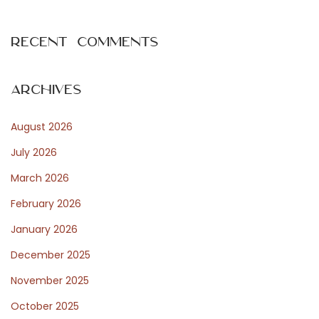
s
v
Recent Comments
e
n
s
Archives
k
August 2026
l
i
July 2026
c
March 2026
e
February 2026
n
s
January 2026
o
December 2025
c
November 2025
h
October 2025
d