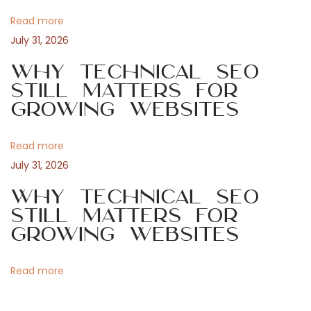
v
:
a
Read more
s
i
July 31, 2026
c
i
Why Technical SEO
g
n
Still Matters for
Growing Websites
a
a
n
t
Read more
t
e
July 31, 2026
m
i
Why Technical SEO
o
Still Matters for
n
o
Growing Websites
d
o
n
Read more
d
e