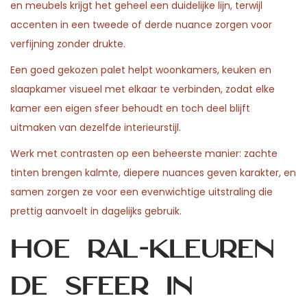
en meubels krijgt het geheel een duidelijke lijn, terwijl
n
n
,
n
accenten in een tweede of derde nuance zorgen voor
2
verfijning zonder drukte.
0
Een goed gekozen palet helpt woonkamers, keuken en
2
slaapkamer visueel met elkaar te verbinden, zodat elke
6
kamer een eigen sfeer behoudt en toch deel blijft
uitmaken van dezelfde interieurstijl.
Werk met contrasten op een beheerste manier: zachte
tinten brengen kalmte, diepere nuances geven karakter, en
samen zorgen ze voor een evenwichtige uitstraling die
prettig aanvoelt in dagelijks gebruik.
Hoe RAL-kleuren
de sfeer in