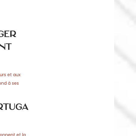
ger
nt
urs et aux
pond à ses
rtuga
onnent et la