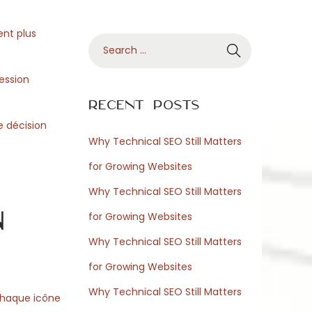
ent plus
S
e
ession
a
r
Recent Posts
c
e décision
h
Why Technical SEO Still Matters
f
for Growing Websites
o
Why Technical SEO Still Matters
r
n
for Growing Websites
:
Why Technical SEO Still Matters
for Growing Websites
Why Technical SEO Still Matters
i chaque icône