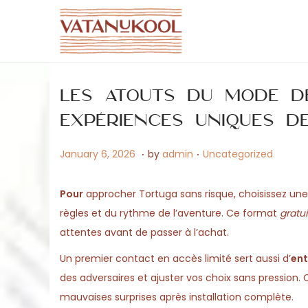
S
S
k
k
i
i
Les atouts du mode d
p
p
t
t
expériences uniques d
o
o
.
.
P
A
P
January 6, 2026
by
admin
Uncategorized
n
c
o
p
o
a
o
s
r
s
v
n
Pour
approcher Tortuga sans risque, choisissez une 
t
i
t
i
t
règles et du rythme de l’aventure. Ce format
gratui
e
l
e
g
e
attentes avant de passer à l’achat.
d
2
d
a
n
Un premier contact en accès limité sert aussi d’
en
o
7
i
t
t
des adversaires et ajuster vos choix sans pression. 
n
,
n
i
mauvaises surprises après installation complète.
2