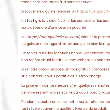
mène sans hésitation à la bonne section.
Discover new game releases on
https://tortugaoff
Un
test gratuit
aide à voir si les contrastes, les bo
sans dépendre d’une session payante.
Sur
https://tortugaofficial.eu.com/
, vérifiez la prés
de gain, afin de juger si l’interface guide bien le reg
Observez aussi les fonctions bonus : lancement, fr
bon repère visuel facilite la compréhension pendan
Si un titre précis propose un tour gratuit, compare
si le contenu bonus paraît clair ou trop chargé.
La prise en main se mesure vite : quelques minutes 
de mise restent lisibles et si le parcours paraît natur
Pendant l’essai, prenez des notes sur la taille des p
test révèle souvent la qualité générale du produit.