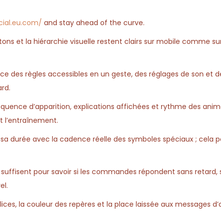
icial.eu.com/
and stay ahead of the curve.
utons et la hiérarchie visuelle restent clairs sur mobile comme su
ence des règles accessibles en un geste, des réglages de son et d
ard.
équence d’apparition, explications affichées et rythme des anim
t l’entraînement.
z sa durée avec la cadence réelle des symboles spéciaux ; cela 
suffisent pour savoir si les commandes répondent sans retard, s
el.
olices, la couleur des repères et la place laissée aux messages d’