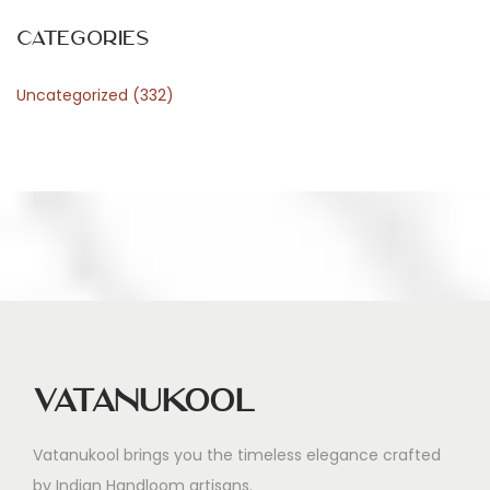
a
s
Categories
i
Uncategorized
(332)
n
o
P
L
w
b
r
a
n
ż
Vatanukool
y
g
Vatanukool brings you the timeless elegance crafted
i
by Indian Handloom artisans.