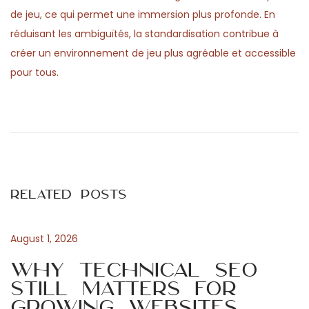
de jeu, ce qui permet une immersion plus profonde. En
réduisant les ambiguïtés, la standardisation contribue à
créer un environnement de jeu plus agréable et accessible
pour tous.
P
P
R
r
e
o
e
g
v
o
s
i
l
Related Posts
o
e
t
u
a
s
g
August 1, 2026
n
p
g
Why Technical SEO
o
i
Still Matters for
a
s
o
Growing Websites