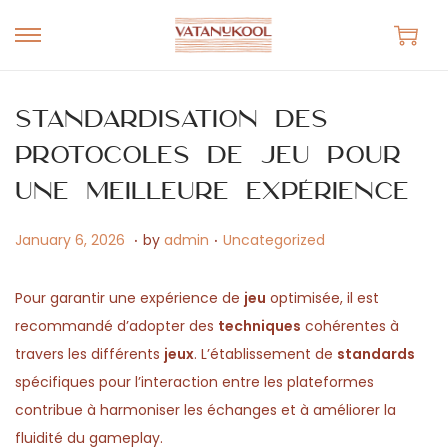
S
S
k
k
i
i
Standardisation des
p
p
protocoles de jeu pour
t
t
une meilleure expérience
o
o
n
c
.
.
P
J
P
January 6, 2026
by
admin
Uncategorized
a
o
o
u
o
v
n
s
n
s
Pour garantir une expérience de
jeu
optimisée, il est
i
t
t
e
t
recommandé d’adopter des
techniques
cohérentes à
g
e
e
1
e
travers les différents
jeux
. L’établissement de
standards
a
n
d
7
d
spécifiques pour l’interaction entre les plateformes
t
t
o
,
i
contribue à harmoniser les échanges et à améliorer la
i
n
2
n
fluidité du gameplay.
o