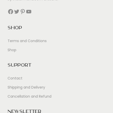
e
r
Facebook
Twitter
Pinterest
YouTube
Shop
Terms and Conditions
Shop
Support
Contact
Shipping and Delivery
Cancellation and Refund
Newsletter