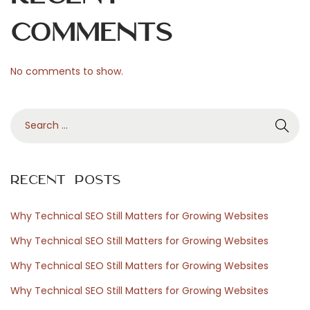
a
n
Comments
t
i
No comments to show.
e
r
S
i
e
t
a
e
r
m
Recent Posts
c
p
h
o
Why Technical SEO Still Matters for Growing Websites
f
r
Why Technical SEO Still Matters for Growing Websites
o
a
Why Technical SEO Still Matters for Growing Websites
r
n
Why Technical SEO Still Matters for Growing Websites
:
e