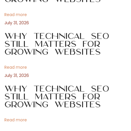
t
r
v
:
n
Read more
a
i
July 31, 2026
t
e
Why Technical SEO
g
p
Still Matters for
Growing Websites
e
a
r
g
Read more
t
a
July 31, 2026
r
i
Why Technical SEO
a
Still Matters for
n
o
Growing Websites
t
i
n
Read more
r