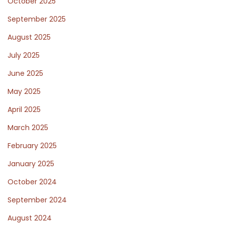
October 2025
:
e
l
September 2025
i
August 2025
g
July 2025
e
n
June 2025
t
May 2025
n
April 2025
y
March 2025
c
h
February 2025
s
January 2025
y
October 2024
s
t
September 2024
e
August 2024