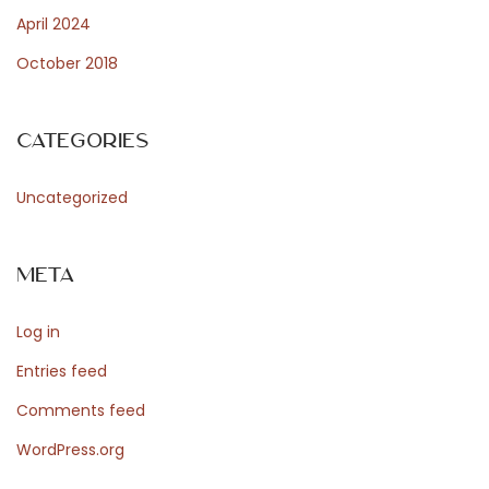
m
April 2024
ó
October 2018
w
n
a
Categories
r
o
Uncategorized
z
w
Meta
ó
j
Log in
N
i
Entries feed
n
Comments feed
e
WordPress.org
C