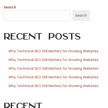
e
Search
l
a
Search
s
i
Recent Posts
c
u
r
Why Technical SEO Still Matters for Growing Websites
e
Why Technical SEO Still Matters for Growing Websites
z
z
Why Technical SEO Still Matters for Growing Websites
a
Why Technical SEO Still Matters for Growing Websites
n
Why Technical SEO Still Matters for Growing Websites
e
i
c
Recent