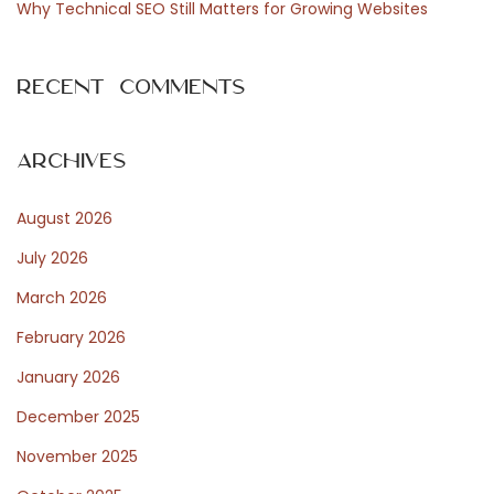
i
Why Technical SEO Still Matters for Growing Websites
e
m
Recent Comments
o
b
i
Archives
l
August 2026
i
N
W
July 2026
e
p
March 2026
x
ł
February 2026
t
y
p
w
January 2026
o
i
December 2025
s
n
November 2025
t
t