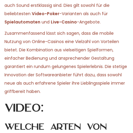
auch Sound erstklassig sind. Dies gilt sowohl für die
beliebtesten
Video-Poker
-Varianten als auch für
Spielautomaten
und
Live-Casino
-Angebote.
Zusammenfassend lässt sich sagen, dass die mobile
Nutzung von Online-Casinos eine Vielzahl von Vorteilen
bietet. Die Kombination aus vielseitigen Spielformen,
einfacher Bedienung und ansprechender Gestaltung
garantiert ein rundum gelungenes Spielerlebnis. Die stetige
Innovation der Softwareanbieter führt dazu, dass sowohl
neue als auch erfahrene Spieler ihre Lieblingsspiele immer
griffbereit haben.
Video:
Welche Arten von