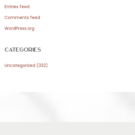
n
Entries feed
g
Comments feed
a
WordPress.org
t
H
o
Categories
m
Uncategorized
(332)
e