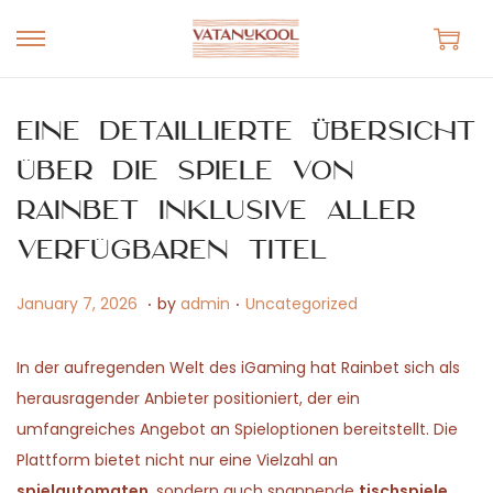
S
S
k
k
i
i
Eine detaillierte Übersicht
p
p
über die Spiele von
t
t
Rainbet inklusive aller
o
o
n
c
verfügbaren Titel
a
o
.
.
v
n
P
A
P
January 7, 2026
by
admin
Uncategorized
i
t
o
p
o
g
e
s
r
s
In der aufregenden Welt des iGaming hat Rainbet sich als
a
n
t
i
t
herausragender Anbieter positioniert, der ein
t
t
e
l
e
umfangreiches Angebot an Spieloptionen bereitstellt. Die
i
d
1
d
Plattform bietet nicht nur eine Vielzahl an
o
o
6
i
spielautomaten
, sondern auch spannende
tischspiele