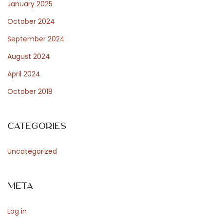
January 2025
n
October 2024
s
f
September 2024
o
August 2024
r
April 2024
S
October 2018
a
f
e
Categories
r
C
Uncategorized
l
e
Meta
a
n
Log in
i