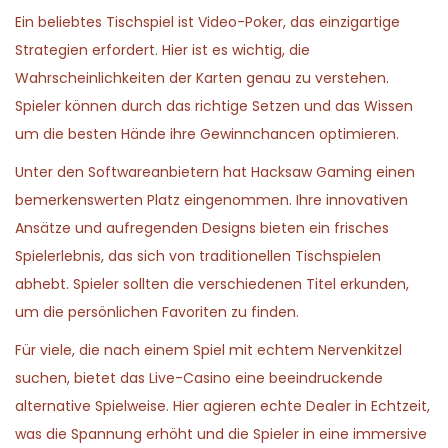
Ein beliebtes Tischspiel ist Video-Poker, das einzigartige
Strategien erfordert. Hier ist es wichtig, die
Wahrscheinlichkeiten der Karten genau zu verstehen.
Spieler können durch das richtige Setzen und das Wissen
um die besten Hände ihre Gewinnchancen optimieren.
Unter den Softwareanbietern hat Hacksaw Gaming einen
bemerkenswerten Platz eingenommen. Ihre innovativen
Ansätze und aufregenden Designs bieten ein frisches
Spielerlebnis, das sich von traditionellen Tischspielen
abhebt. Spieler sollten die verschiedenen Titel erkunden,
um die persönlichen Favoriten zu finden.
Für viele, die nach einem Spiel mit echtem Nervenkitzel
suchen, bietet das Live-Casino eine beeindruckende
alternative Spielweise. Hier agieren echte Dealer in Echtzeit,
was die Spannung erhöht und die Spieler in eine immersive