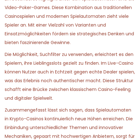
Video-Poker-Games. Diese Kombination aus traditionellen
Casinospielen und modernen Spielautomaten zieht viele
Spieler an. Mit einer Vielzahl von Varianten und
Einsatzmöglichkeiten fördern sie strategisches Denken und
bieten faszinierende Gewinne.
Die Möglichkeit, Suchfilter zu verwenden, erleichtert es den
Spielern, ihre Lieblingsslots gezielt zu finden. Im Live-Casino
können Nutzer auch in Echtzeit gegen echte Dealer spielen,
was das Erlebnis noch authentischer macht. Diese Struktur
schafft eine Brücke zwischen klassischem Casino-Feeling
und digitaler Spielwelt.
Zusammengefasst lässt sich sagen, dass Spielautomaten
in Krypto-Casinos kontinuierlich neue Höhen erreichen. Die
Einbindung unterschiedlicher Themen und innovativer
Mechaniken, gepaart mit hochwertigen Anbietern, sorgt für