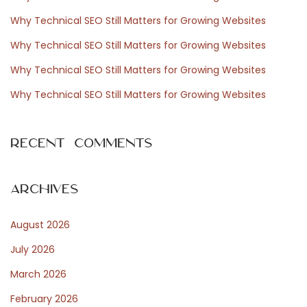
f
а
Why Technical SEO Still Matters for Growing Websites
o
р
Why Technical SEO Still Matters for Growing Websites
r
ы
Why Technical SEO Still Matters for Growing Websites
:
а
г
Why Technical SEO Still Matters for Growing Websites
а
ш
Recent Comments
а
N
R
e
e
Archives
x
d
August 2026
t
u
p
c
July 2026
o
i
March 2026
s
n
February 2026
t
g