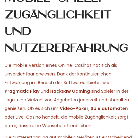
Zugänglichkeit
und
Nutzererfahrung
Die mobile Version eines Online-Casinos hat sich als
unverzichtbar erwiesen. Dank der kontinuierlichen
Entwicklung im Bereich der Softwareanbieter wie
Pragmatic Play
und
Hacksaw Gaming
sind Spieler in der
Lage, eine Vielzahl von Angeboten jederzeit und überall zu
genießen. Ob es sich um
Video-Poker
,
Spielautomaten
oder Live-Casino handelt, die mobile Zugänglichkeit sorgt
dafür, dass keine Wünsche offenbleiben.
Die Nutzererfahrung auf mobilen Geräten ist entscheidend