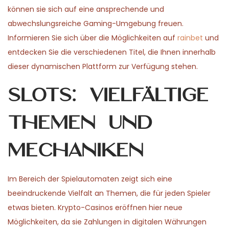
können sie sich auf eine ansprechende und
abwechslungsreiche Gaming-Umgebung freuen.
Informieren Sie sich über die Möglichkeiten auf
rainbet
und
entdecken Sie die verschiedenen Titel, die Ihnen innerhalb
dieser dynamischen Plattform zur Verfügung stehen.
Slots: Vielfältige
Themen und
Mechaniken
Im Bereich der Spielautomaten zeigt sich eine
beeindruckende Vielfalt an Themen, die für jeden Spieler
etwas bieten. Krypto-Casinos eröffnen hier neue
Möglichkeiten, da sie Zahlungen in digitalen Währungen