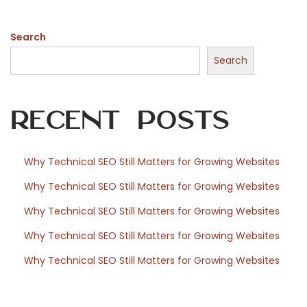
n
Search
i
n
Search
d
e
Recent Posts
r
M
e
Why Technical SEO Still Matters for Growing Websites
d
Why Technical SEO Still Matters for Growing Websites
i
e
Why Technical SEO Still Matters for Growing Websites
n
Why Technical SEO Still Matters for Growing Websites
i
Why Technical SEO Still Matters for Growing Websites
n
d
u