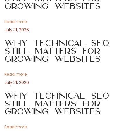
a
Growing Websites
t
z
v
:
u
Read more
n
i
July 31, 2026
g
v
Why Technical SEO
g
o
Still Matters for
Growing Websites
n
a
F
a
Read more
t
c
July 31, 2026
h
i
Why Technical SEO
w
Still Matters for
i
o
Growing Websites
s
s
n
Read more
e