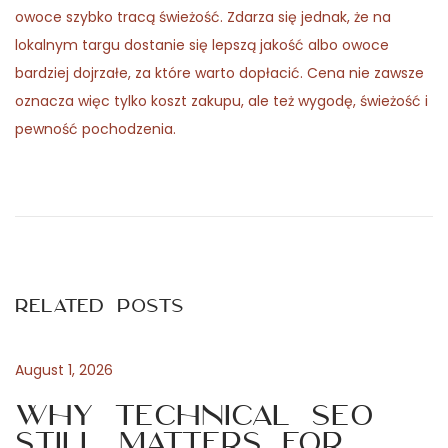
owoce szybko tracą świeżość. Zdarza się jednak, że na
lokalnym targu dostanie się lepszą jakość albo owoce
bardziej dojrzałe, za które warto dopłacić. Cena nie zawsze
oznacza więc tylko koszt zakupu, ale też wygodę, świeżość i
pewność pochodzenia.
P
P
O
r
p
o
e
t
v
i
s
i
m
Related Posts
o
a
t
u
l
s
e
August 1, 2026
n
p
N
Why Technical SEO
o
u
Still Matters for
s
t