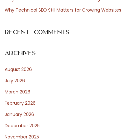
k
Why Technical SEO Still Matters for Growing Websites
a
s
Recent Comments
p
e
l
Archives
a
August 2026
r
e
July 2026
v
March 2026
ä
February 2026
l
j
January 2026
e
December 2025
r
November 2025
u