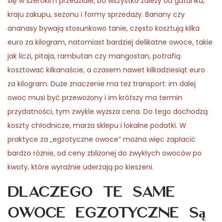
się w szerokim przedziale, bo wszystko zależy od gatunku,
kraju zakupu, sezonu i formy sprzedaży. Banany czy
ananasy bywają stosunkowo tanie, często kosztują kilka
euro za kilogram, natomiast bardziej delikatne owoce, takie
jak liczi, pitaja, rambutan czy mangostan, potrafią
kosztować kilkanaście, a czasem nawet kilkadziesiąt euro
za kilogram. Duże znaczenie ma też transport: im dalej
owoc musi być przewożony i im krótszy ma termin
przydatności, tym zwykle wyższa cena. Do tego dochodzą
koszty chłodnicze, marża sklepu i lokalne podatki. W
praktyce za „egzotyczne owoce” można więc zapłacić
bardzo różnie, od ceny zbliżonej do zwykłych owoców po
kwoty, które wyraźnie uderzają po kieszeni.
Dlaczego te same
owoce egzotyczne są