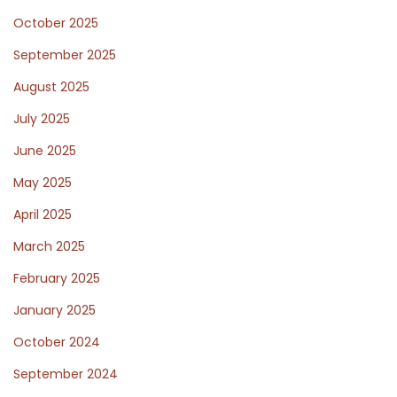
October 2025
t
l
September 2025
ä
August 2025
n
July 2025
d
s
June 2025
k
May 2025
a
April 2025
c
March 2025
a
s
February 2025
i
January 2025
n
October 2024
o
n
September 2024
f