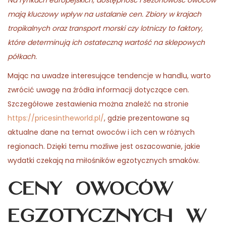
Na rynkach europejskich, dostępność i sezonowość owoców
2
n
mają kluczowy wpływ na ustalanie cen. Zbiory w krajach
0
tropikalnych oraz transport morski czy lotniczy to faktory,
2
które determinują ich ostateczną wartość na sklepowych
6
półkach.
Mając na uwadze interesujące tendencje w handlu, warto
zwrócić uwagę na źródła informacji dotyczące cen.
Szczegółowe zestawienia można znaleźć na stronie
https://pricesintheworld.pl/
, gdzie prezentowane są
aktualne dane na temat owoców i ich cen w różnych
regionach. Dzięki temu możliwe jest oszacowanie, jakie
wydatki czekają na miłośników egzotycznych smaków.
Ceny owoców
egzotycznych w