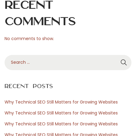
Recent
s
t
Comments
r
i
No comments to show.
e
N
V
S
e
a
e
x
r
a
t
f
r
p
ö
Recent Posts
c
o
r
h
s
s
Why Technical SEO Still Matters for Growing Websites
f
t
v
Why Technical SEO Still Matters for Growing Websites
o
:
e
Why Technical SEO Still Matters for Growing Websites
r
n
Why Technical SEO Still Matters for Growing Websites
:
s