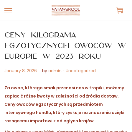
S
S
k
k
i
i
Ceny kilograma
p
p
egzotycznych owoców w
t
t
Europie w 2023 roku
o
o
n
c
.
.
P
A
P
January 8, 2026
by
admin
Uncategorized
a
o
o
p
o
v
n
s
r
s
Za owoc, którego smak przenosi nas w tropiki, możemy
i
t
t
i
t
zapłacić różne kwoty w zależności od źródła dostaw.
g
e
e
l
e
Ceny owoców egzotycznych są przedmiotem
a
n
d
2
d
intensywnego handlu, który zyskuje na znaczeniu dzięki
t
t
o
7
i
rosnącemu importowi z odległych krajów.
i
n
,
n
o