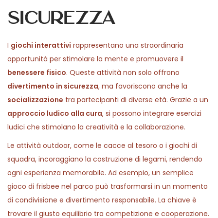
sicurezza
I
giochi interattivi
rappresentano una straordinaria
opportunità per stimolare la mente e promuovere il
benessere fisico
. Queste attività non solo offrono
divertimento in sicurezza
, ma favoriscono anche la
socializzazione
tra partecipanti di diverse età. Grazie a un
approccio ludico alla cura
, si possono integrare esercizi
ludici che stimolano la creatività e la collaborazione.
Le attività outdoor, come le cacce al tesoro o i giochi di
squadra, incoraggiano la costruzione di legami, rendendo
ogni esperienza memorabile. Ad esempio, un semplice
gioco di frisbee nel parco può trasformarsi in un momento
di condivisione e divertimento responsabile. La chiave è
trovare il giusto equilibrio tra competizione e cooperazione.