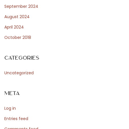
c
September 2024
d
August 2024
’
April 2024
a
October 2018
u
t
r
Categories
e
s
Uncategorized
c
o
Meta
u
r
Log in
e
u
Entries feed
r
Comments feed