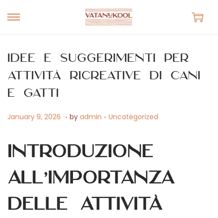
S
S
k
k
i
i
Idee e Suggerimenti per
p
p
Attività Ricreative di Cani
t
t
e Gatti
o
o
n
c
.
.
P
A
P
January 9, 2026
by
admin
Uncategorized
a
o
o
p
o
v
n
s
r
s
Introduzione
i
t
t
i
t
g
e
e
l
e
all’importanza
a
n
d
2
d
t
t
o
delle attività
9
i
i
n
,
n
o