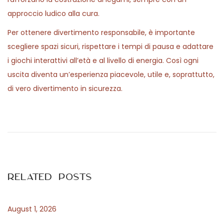
approccio ludico alla cura.
Per ottenere divertimento responsabile, è importante
scegliere spazi sicuri, rispettare i tempi di pausa e adattare
i giochi interattivi all’età e al livello di energia. Così ogni
uscita diventa un’esperienza piacevole, utile e, soprattutto,
di vero divertimento in sicurezza.
P
P
R
r
y
o
e
n
v
k
s
i
e
Related Posts
o
t
t
u
h
s
y
August 1, 2026
n
p
b