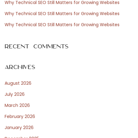
Why Technical SEO Still Matters for Growing Websites
r
n
Why Technical SEO Still Matters for Growing Websites
:
p
o
Why Technical SEO Still Matters for Growing Websites
u
r
Recent Comments
l
a
c
Archives
o
August 2026
u
r
July 2026
s
March 2026
e
February 2026
e
t
January 2026
c