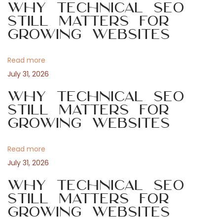
Why Technical SEO
o
e
Still Matters for
a
s
n
Growing Websites
t
r
v
:
o
Read more
s
i
July 31, 2026
e
:
Why Technical SEO
g
B
Still Matters for
Growing Websites
r
a
u
g
Read more
t
d
July 31, 2026
e
i
Why Technical SEO
n
Still Matters for
i
o
Growing Websites
d