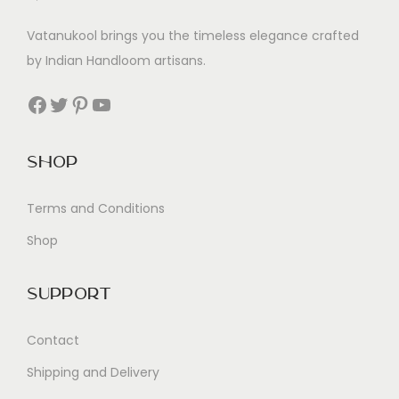
Vatanukool brings you the timeless elegance crafted
by Indian Handloom artisans.
Facebook
Twitter
Pinterest
YouTube
Shop
Terms and Conditions
Shop
Support
Contact
Shipping and Delivery