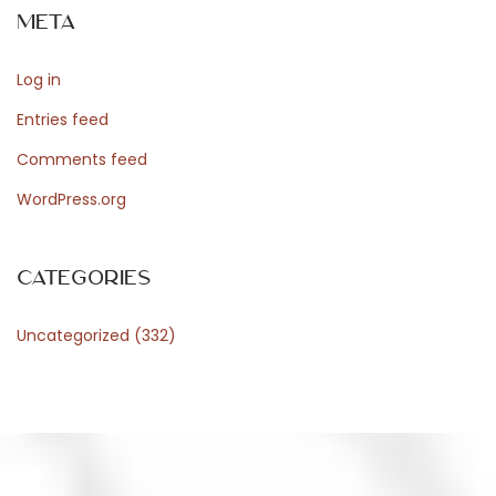
Meta
a
l
Log in
i
a
Entries feed
n
Comments feed
o
WordPress.org
Categories
Uncategorized
(332)