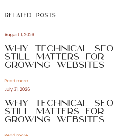
s
i
t
Related Posts
o
i
t
u
c
s
a
August 1, 2026
n
p
l
Why Technical SEO
o
S
Still Matters for
a
s
t
Growing Websites
t
e
v
:
p
Read more
s
i
July 31, 2026
t
o
Why Technical SEO
g
G
Still Matters for
Growing Websites
e
a
t
Y
Read more