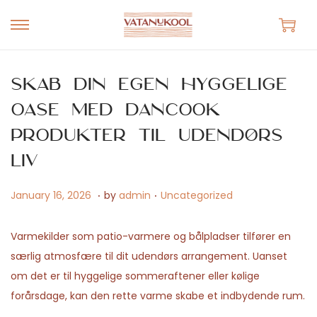
S
S
k
k
i
i
Skab din egen hyggelige
p
p
oase med Dancook
t
t
produkter til udendørs
o
o
n
c
liv
a
o
.
.
v
n
P
M
P
January 16, 2026
by
admin
Uncategorized
i
t
o
a
o
g
e
s
y
s
Varmekilder som patio-varmere og bålpladser tilfører en
a
n
t
1
t
særlig atmosfære til dit udendørs arrangement. Uanset
t
t
e
4
e
om det er til hyggelige sommeraftener eller kølige
i
d
,
d
forårsdage, kan den rette varme skabe et indbydende rum.
o
o
2
i