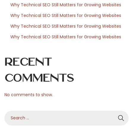
Why Technical SEO Still Matters for Growing Websites
P
r
Why Technical SEO Still Matters for Growing Websites
o
Why Technical SEO Still Matters for Growing Websites
f
Why Technical SEO Still Matters for Growing Websites
e
s
s
Recent
i
o
Comments
n
a
No comments to show.
l
C
S
l
e
e
a
a