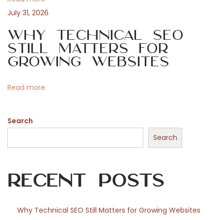
t
o
July 31, 2026
u
i
Why Technical SEO
r
Still Matters for
H
o
Growing Websites
o
m
n
Read more
e
R
Search
e
a
Search
d
y
Recent Posts
f
o
r
Why Technical SEO Still Matters for Growing Websites
a