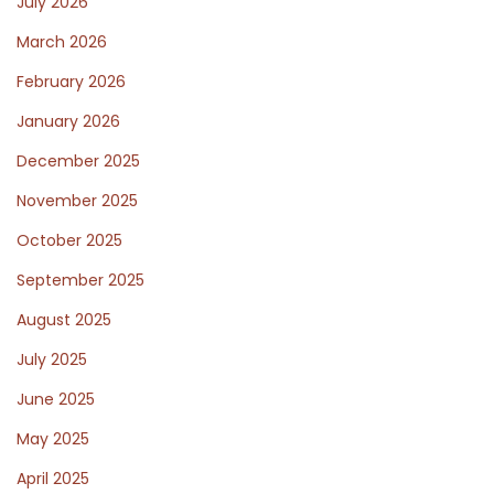
July 2026
:
a
March 2026
z
February 2026
i
a
January 2026
b
December 2025
i
November 2025
t
October 2025
a
t
September 2025
i
August 2025
v
July 2025
i
c
June 2025
o
May 2025
n
April 2025
e