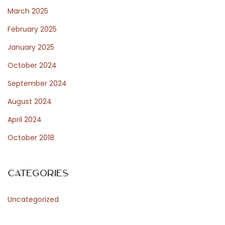
March 2025
l
e
February 2025
g
January 2025
a
October 2024
n
z
September 2024
a
August 2024
i
April 2024
n
October 2018
s
t
i
Categories
l
e
Uncategorized
i
t