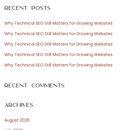
r
n
Recent Posts
c
i
h
n
Why Technical SEO Still Matters for Growing Websites
f
g
Why Technical SEO Still Matters for Growing Websites
o
T
Why Technical SEO Still Matters for Growing Websites
r
e
Why Technical SEO Still Matters for Growing Websites
:
a
m
Why Technical SEO Still Matters for Growing Websites
N
C
e
r
Recent Comments
x
e
t
a
p
r
Archives
o
e
August 2026
s
s
t
p