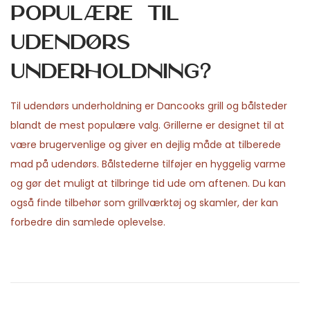
populære til
udendørs
underholdning?
Til udendørs underholdning er Dancooks grill og bålsteder
blandt de mest populære valg. Grillerne er designet til at
være brugervenlige og giver en dejlig måde at tilberede
mad på udendørs. Bålstederne tilføjer en hyggelig varme
og gør det muligt at tilbringe tid ude om aftenen. Du kan
også finde tilbehør som grillværktøj og skamler, der kan
forbedre din samlede oplevelse.
P
P
P
r
r
o
e
a
v
c