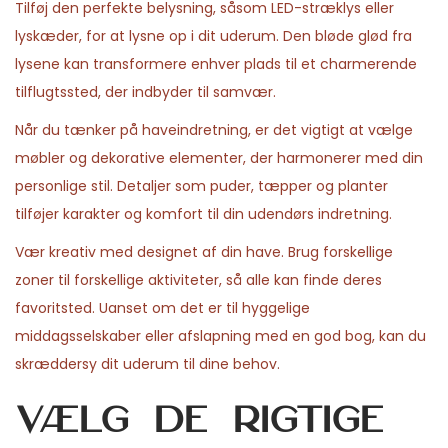
Tilføj den perfekte belysning, såsom LED-stræklys eller
n
n
0
n
lyskæder, for at lysne op i dit uderum. Den bløde glød fra
2
lysene kan transformere enhver plads til et charmerende
6
tilflugtssted, der indbyder til samvær.
Når du tænker på haveindretning, er det vigtigt at vælge
møbler og dekorative elementer, der harmonerer med din
personlige stil. Detaljer som puder, tæpper og planter
tilføjer karakter og komfort til din udendørs indretning.
Vær kreativ med designet af din have. Brug forskellige
zoner til forskellige aktiviteter, så alle kan finde deres
favoritsted. Uanset om det er til hyggelige
middagsselskaber eller afslapning med en god bog, kan du
skræddersy dit uderum til dine behov.
Vælg de rigtige