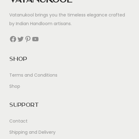
n
Vatanukool brings you the timeless elegance crafted
c
by Indian Handloom artisans.
e
Facebook
Twitter
Pinterest
YouTube
Shop
Terms and Conditions
Shop
Support
Contact
Shipping and Delivery