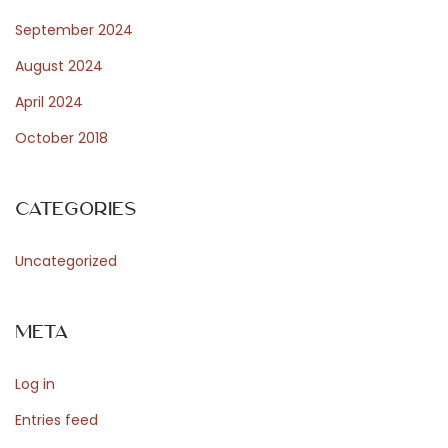
s
September 2024
a
August 2024
n
April 2024
d
October 2018
W
e
l
Categories
c
o
Uncategorized
m
i
Meta
n
g
Log in
a
N
Entries feed
e