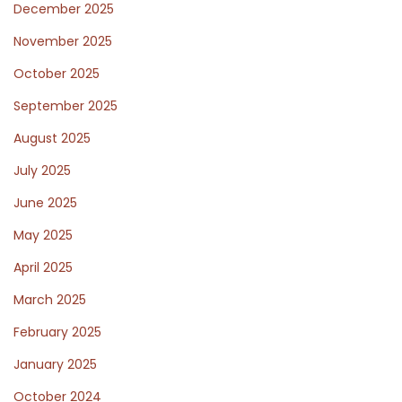
December 2025
g
November 2025
f
October 2025
o
r
September 2025
F
August 2025
a
July 2025
m
i
June 2025
l
May 2025
y
April 2025
C
March 2025
h
a
February 2025
n
January 2025
g
October 2024
e