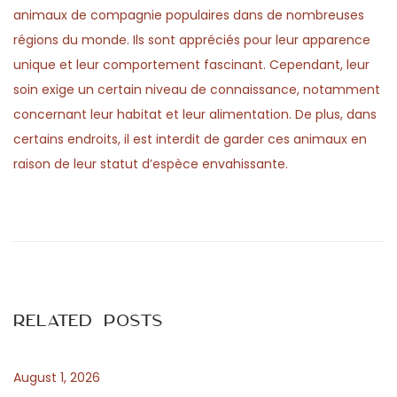
animaux de compagnie populaires dans de nombreuses
régions du monde. Ils sont appréciés pour leur apparence
unique et leur comportement fascinant. Cependant, leur
soin exige un certain niveau de connaissance, notamment
concernant leur habitat et leur alimentation. De plus, dans
certains endroits, il est interdit de garder ces animaux en
raison de leur statut d’espèce envahissante.
P
P
D
r
i
o
e
e
v
f
s
i
a
Related Posts
o
s
t
u
z
s
i
August 1, 2026
p
n