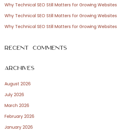
Why Technical SEO Still Matters for Growing Websites
r
n
Why Technical SEO Still Matters for Growing Websites
:
N
P
e
r
Why Technical SEO Still Matters for Growing Websites
x
e
t
p
Recent Comments
p
a
o
r
s
i
Archives
t
n
August 2026
:
g
Y
July 2026
o
March 2026
u
February 2026
r
D
January 2026
o