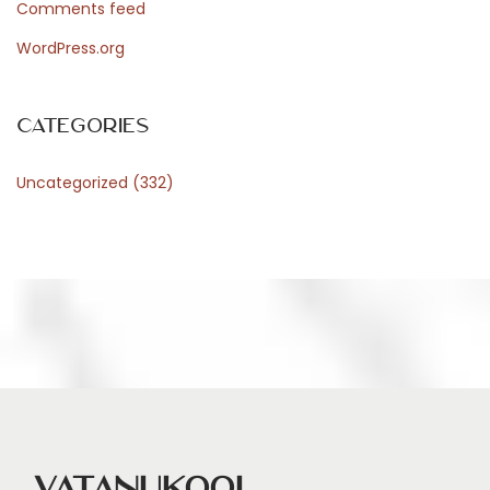
Comments feed
w
WordPress.org
B
a
b
Categories
y
Uncategorized
(332)
w
i
t
h
C
o
n
f
i
d
Vatanukool
e