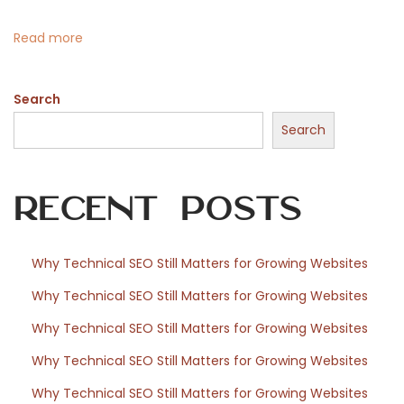
e
n
Read more
s
K
Search
ö
l
Search
n
e
Recent Posts
r
M
u
Why Technical SEO Still Matters for Growing Websites
s
Why Technical SEO Still Matters for Growing Websites
i
k
Why Technical SEO Still Matters for Growing Websites
l
Why Technical SEO Still Matters for Growing Websites
e
Why Technical SEO Still Matters for Growing Websites
b