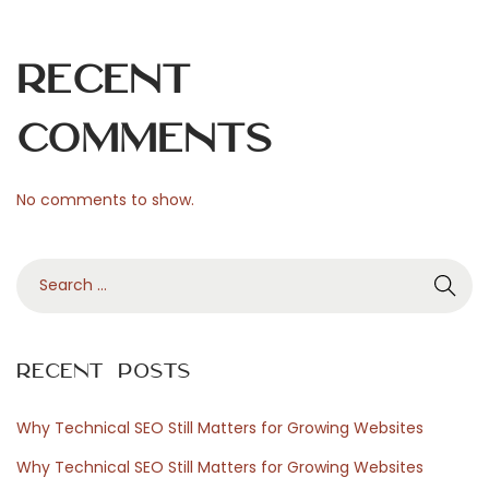
e
n
Recent
s
h
Comments
a
u
No comments to show.
t
n
S
a
e
h
a
e
r
r
Recent Posts
c
l
h
e
Why Technical SEO Still Matters for Growing Websites
f
b
Why Technical SEO Still Matters for Growing Websites
o
e