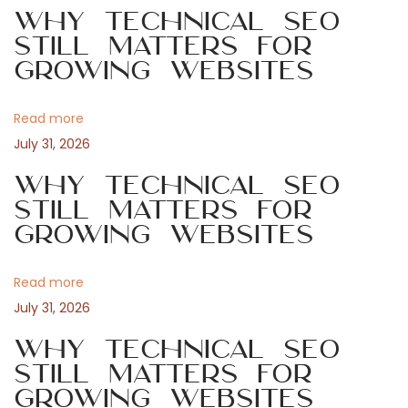
n
Why Technical SEO
o
i
Still Matters for
a
s
e
Growing Websites
t
r
v
:
e
Read more
n
i
July 31, 2026
d
e
Why Technical SEO
g
V
Still Matters for
Growing Websites
i
a
e
l
Read more
t
f
July 31, 2026
a
i
Why Technical SEO
l
Still Matters for
t
o
Growing Websites
d