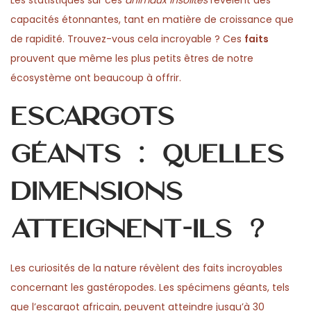
Les statistiques sur ces
animaux insolites
révèlent des
2
n
capacités étonnantes, tant en matière de croissance que
6
de rapidité. Trouvez-vous cela incroyable ? Ces
faits
prouvent que même les plus petits êtres de notre
écosystème ont beaucoup à offrir.
Escargots
géants : quelles
dimensions
atteignent-ils ?
Les curiosités de la nature révèlent des faits incroyables
concernant les gastéropodes. Les spécimens géants, tels
que l’escargot africain, peuvent atteindre jusqu’à 30