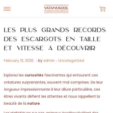
S
S
k
k
i
i
Les plus grands records
p
p
des escargots en taille
t
t
et vitesse à découvrir
o
o
n
c
.
.
P
M
P
February 13, 2026
by
admin
Uncategorized
a
o
o
a
o
v
n
s
y
s
Explorez les
curiosités
fascinantes qui entourent ces
i
t
t
1
t
créatures surprenantes, souvent mal comprises. De leur
g
e
e
4
e
longueur impressionnante
à leur allure particulière, ces
a
n
d
,
d
êtres vivants défient les attentes et nous rappellent la
t
t
o
2
i
beauté de la
nature
.
i
n
0
n
o