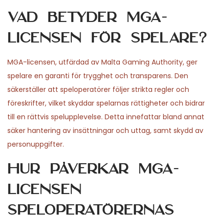
Vad betyder MGA-
licensen för spelare?
MGA-licensen, utfärdad av Malta Gaming Authority, ger
spelare en garanti för trygghet och transparens. Den
säkerställer att speloperatörer följer strikta regler och
föreskrifter, vilket skyddar spelarnas rättigheter och bidrar
till en rättvis spelupplevelse. Detta innefattar bland annat
säker hantering av insättningar och uttag, samt skydd av
personuppgifter.
Hur påverkar MGA-
licensen
speloperatörernas