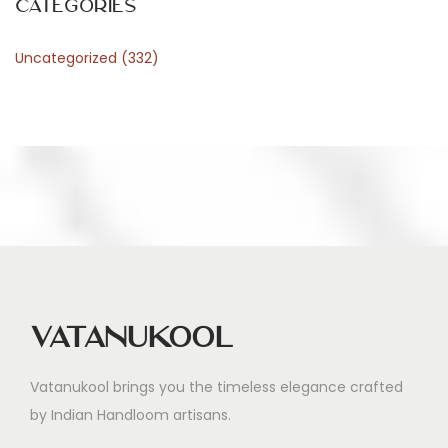
Categories
s
Uncategorized
(332)
Vatanukool
Vatanukool brings you the timeless elegance crafted
by Indian Handloom artisans.