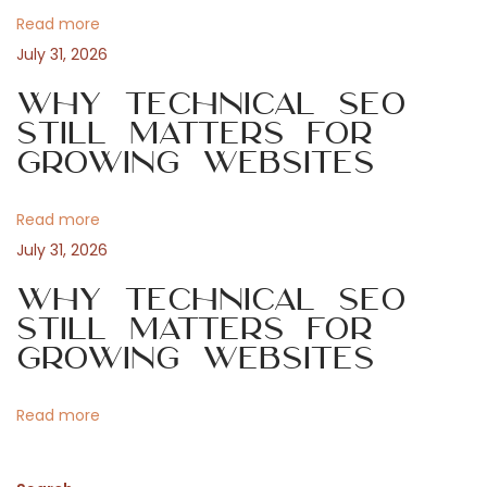
v
:
Read more
i
l
July 31, 2026
Why Technical SEO
g
Still Matters for
e
Growing Websites
a
P
Read more
t
July 31, 2026
i
o
Why Technical SEO
Still Matters for
o
Growing Websites
s
n
Read more
t