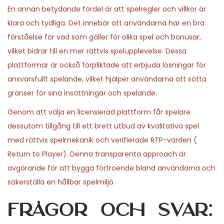
En annan betydande fördel är att spelregler och villkor är
klara och tydliga. Det innebär att användarna har en bra
förståelse för vad som gäller för olika spel och bonusar,
vilket bidrar till en mer rättvis spelupplevelse. Dessa
plattformar är också förpliktade att erbjuda lösningar för
ansvarsfullt spelande, vilket hjälper användarna att sätta
gränser för sina insättningar och spelande.
Genom att välja en licensierad plattform får spelare
dessutom tillgång till ett brett utbud av kvalitativa spel
med rättvis spelmekanik och verifierade RTP-värden (
Return to Player). Denna transparenta approach är
avgörande för att bygga förtroende bland användarna och
säkerställa en hållbar spelmiljö.
Frågor och svar: