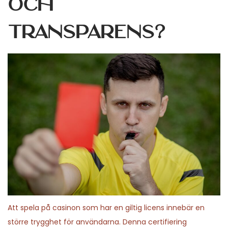
och
transparens?
Att spela på casinon som har en giltig licens innebär en
större trygghet för användarna. Denna certifiering