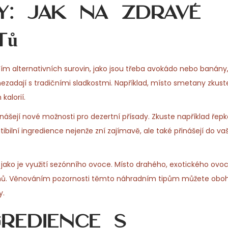
y: Jak na zdravé
tů
tím alternativních surovin, jako jsou třeba avokádo nebo banán
 nezadají s tradičními sladkostmi. Například, místo smetany zkust
kalorií.
ášejí nové možnosti pro dezertní přísady. Zkuste například řepk
bilní ingredience nejenže zní zajímavě, ale také přinášejí do v
 jako je využití sezónního ovoce. Místo drahého, exotického ovo
mínů. Věnováním pozornosti těmto náhradním tipům můžete oboh
y.
gredience s