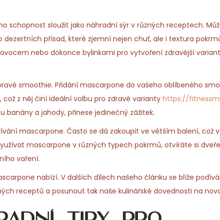
o schopnost sloužit jako náhradní sýr v různých receptech. Můž
dezertních přísad, které zjemní nejen chuť, ale i textura pokrmů
ocem nebo dokonce bylinkami pro vytvoření zdravější variant
ípravě smoothie. Přidání mascarpone do vašeho oblíbeného smo
 což z něj činí ideální volbu pro zdravé varianty
https://fitness
u banány a jahody, přinese jedinečný zážitek.
vání mascarpone. Často se dá zakoupit ve větším balení, což 
využívat mascarpone v různých typech pokrmů, otvíráte si dve
ího vaření.
ascarpone nabízí. V dalších dílech našeho článku se blíže podívá
ených receptů a posunout tak naše kulinářské dovednosti na nov
adní tipy pro