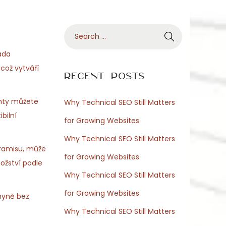
S
e
ada
a
 což vytváří
r
Recent Posts
c
h
anty můžete
Why Technical SEO Still Matters
f
bilní
for Growing Websites
o
Why Technical SEO Still Matters
r
iramisu, může
for Growing Websites
:
nožství podle
Why Technical SEO Still Matters
for Growing Websites
chyně bez
Why Technical SEO Still Matters