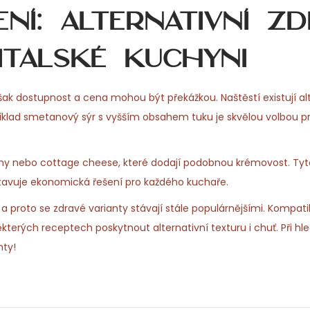
ní: Alternativní z
talské kuchyni
šak dostupnost a cena mohou být překážkou. Naštěstí existují al
říklad smetanový sýr s vyšším obsahem tuku je skvělou volbou p
tany nebo cottage cheese, které dodají podobnou krémovost. Ty
dstavuje ekonomická řešení pro každého kuchaře.
a proto se zdravé varianty stávají stále populárnějšími. Kompatib
terých receptech poskytnout alternativní texturu i chuť. Při hl
nty!