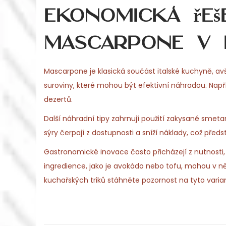
Ekonomická řeše
mascarpone v i
Mascarpone je klasická součást italské kuchyně, av
suroviny, které mohou být efektivní náhradou. Nap
dezertů.
Další náhradní tipy zahrnují použití zakysané sme
sýry čerpají z dostupnosti a sníží náklady, což pře
Gastronomické inovace často přicházejí z nutnosti, 
ingredience, jako je avokádo nebo tofu, mohou v něk
kuchařských triků stáhněte pozornost na tyto varia
P
P
E
r