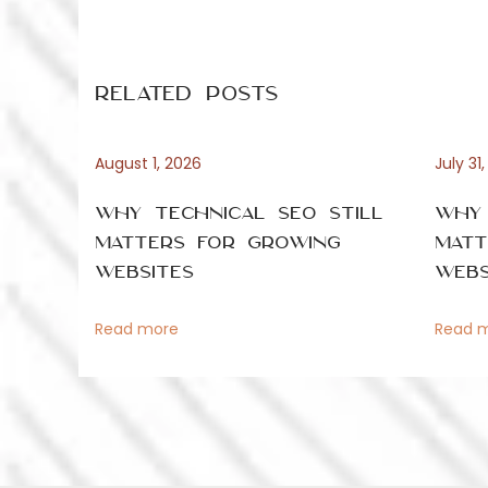
o
e
x
v
s
i
Related Posts
o
t
a
u
August 1, 2026
July 31
s
n
m
p
Why Technical SEO Still
Why 
o
a
Matters for Growing
Matt
s
Websites
Webs
p
t
v
:
Read more
Read 
i
l
g
e
a