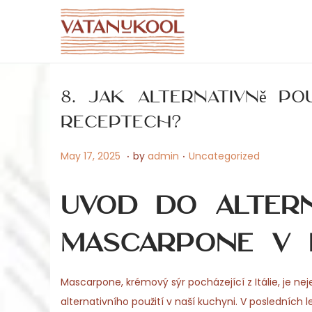
S
S
k
k
i
i
8. Jak alternativně p
p
p
t
t
receptech?
o
o
.
.
P
J
P
May 17, 2025
by
admin
Uncategorized
n
c
o
a
o
a
o
s
n
s
v
n
Úvod do altern
t
u
t
i
t
e
a
e
mascarpone v 
g
e
d
r
d
a
n
o
y
i
t
t
Mascarpone, krémový sýr pocházející z Itálie, je ne
n
1
n
i
alternativního použití v naší kuchyni. V posledních
5