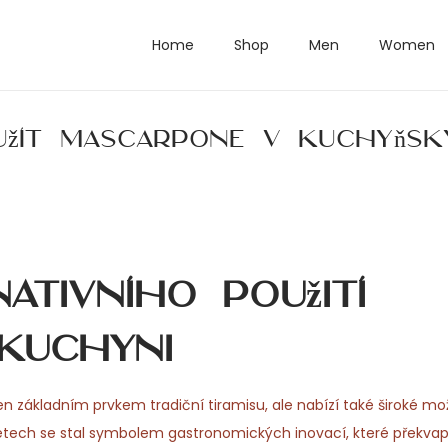
Home
Shop
Men
Women
oužít mascarpone v kuchyňs
ativního použití
kuchyni
jen základním prvkem tradiční tiramisu, ale nabízí také široké mo
 letech se stal symbolem gastronomických inovací, které překvap