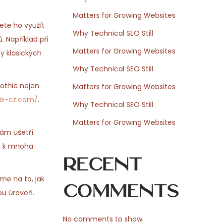
Matters for Growing Websites
ete ho využít
Why Technical SEO Still
. Například při
Matters for Growing Websites
y klasických
Why Technical SEO Still
othie nejen
Matters for Growing Websites
mix-cz.com/
.
Why Technical SEO Still
Matters for Growing Websites
vám ušetří
ře k mnoha
Recent
me na to, jak
Comments
ou úroveň.
No comments to show.