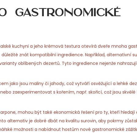
o gastronomické
 italské kuchyni a jeho krémová textura otevírá dveře mnoha g
ůležité znát kompatibilní ingredience. Například, alternativní su
arianty oblíbených dezertů. Tyto ingredience nejenže nahrazu
jako jsou maliny či jahody, což vytváří osvěžující a lehké deze
, nebo zaexperimentovat s kořením, např. skořicí, což jsou skvěl
carpone, mohou být také ekonomická řešení pro ty, kteří hledají
ěchto alternativ je dobré dbát na kvalitu surovin, aby pokrmy zůst
inářské možnosti a nabídnout hostům nové gastronomické zážitk