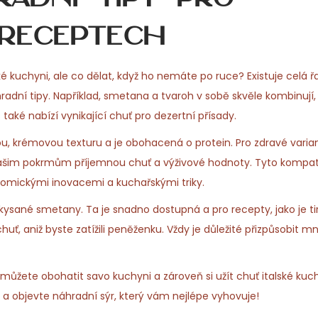
receptech
é kuchyni, ale co dělat, když ho nemáte po ruce? Existuje celá ř
radní tipy. Například, smetana a tvaroh v sobě skvěle kombinují,
ké nabízí vynikající chuť pro dezertní přísady.
ou, krémovou texturu a je obohacená o protein. Pro zdravé vari
 vašim pokrmům příjemnou chuť a výživové hodnoty. Tyto kompati
omickými inovacemi a kuchařskými triky.
kysané smetany. Ta je snadno dostupná a pro recepty, jako je t
ť, aniž byste zatížili peněženku. Vždy je důležité přizpůsobit m
 můžete obohatit savo kuchyni a zároveň si užít chuť italské ku
 objevte náhradní sýr, který vám nejlépe vyhovuje!