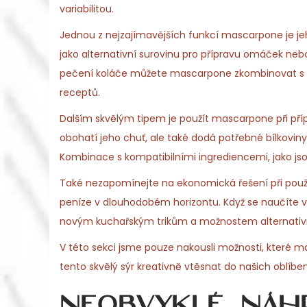
o
variabilitou.
,
n
Jednou z nejzajímavějších funkcí mascarpone je jeh
2
jako alternativní surovinu pro přípravu omáček nebo 
0
pečení koláče můžete mascarpone zkombinovat s ov
2
receptů.
6
Dalším skvělým tipem je použít mascarpone při př
obohatí jeho chuť, ale také dodá potřebné bílkoviny,
Kombinace s kompatibilními ingrediencemi, jako jso
Také nezapomínejte na ekonomická řešení při použí
peníze v dlouhodobém horizontu. Když se naučíte 
novým kuchařským trikům a možnostem alternativn
V této sekci jsme pouze nakousli možnosti, které m
tento skvělý sýr kreativně vtěsnat do našich oblíb
Neobvyklé náhr