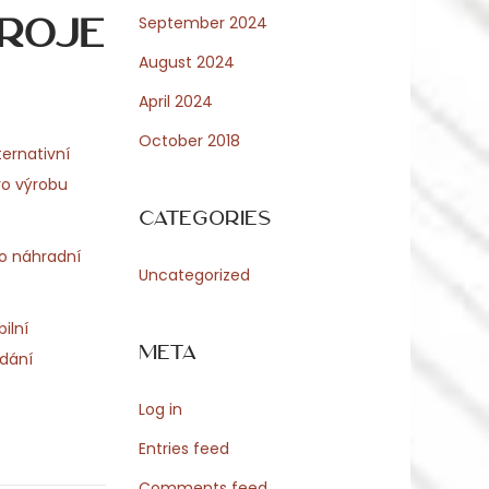
droje
September 2024
August 2024
April 2024
October 2018
ternativní
ro výrobu
Categories
to náhradní
Uncategorized
ilní
Meta
edání
Log in
Entries feed
Comments feed