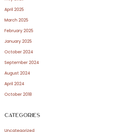
i
April 2025
n
March 2025
g
R
February 2025
e
January 2025
a
October 2024
l
M
September 2024
o
August 2024
n
April 2024
e
October 2018
y
O
n
Categories
l
i
Uncategorized