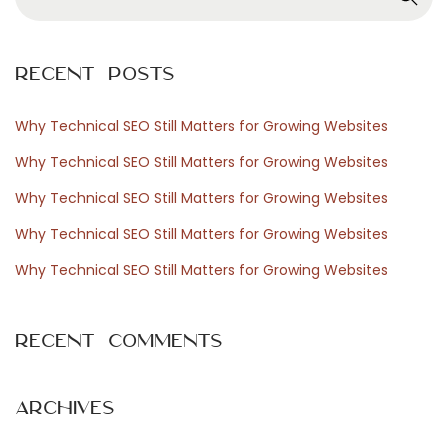
e
t
a
e
r
c
Recent Posts
c
h
h
?
Why Technical SEO Still Matters for Growing Websites
f
N
A
Why Technical SEO Still Matters for Growing Websites
o
e
C
Why Technical SEO Still Matters for Growing Websites
r
x
o
Why Technical SEO Still Matters for Growing Websites
:
t
m
p
p
Why Technical SEO Still Matters for Growing Websites
o
a
s
r
Recent Comments
t
a
:
t
i
Archives
v