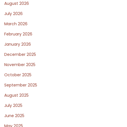
August 2026
e
R
July 2026
e
March 2026
v
February 2026
i
e
January 2026
w
December 2025
o
November 2025
f
October 2025
t
h
September 2025
e
August 2025
L
July 2025
e
a
June 2025
d
May 2025