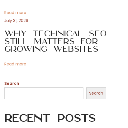
a
o
u
Read more
t
ž
July 31, 2026
í
i
Why Technical SEO
t
Still Matters for
m
o
Growing Websites
a
s
n
Read more
c
a
Search
r
p
Search
o
n
Recent Posts
e
v