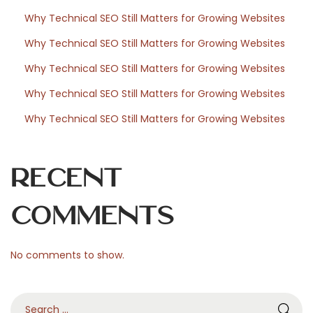
k
Why Technical SEO Still Matters for Growing Websites
u
Why Technical SEO Still Matters for Growing Websites
c
h
Why Technical SEO Still Matters for Growing Websites
y
Why Technical SEO Still Matters for Growing Websites
ň
Why Technical SEO Still Matters for Growing Websites
s
k
ý
Recent
c
h
Comments
r
e
No comments to show.
c
e
S
p