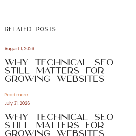
o
e
J
v
a
s
i
k
Related Posts
o
a
t
u
l
s
t
August 1, 2026
n
p
e
Why Technical SEO
o
r
Still Matters for
a
s
n
Growing Websites
t
a
v
:
t
Read more
i
i
July 31, 2026
v
n
Why Technical SEO
g
ě
Still Matters for
Growing Websites
p