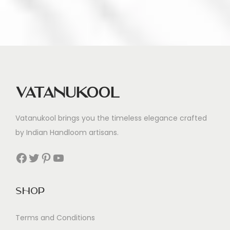
a
l
i
a
Vatanukool
Vatanukool brings you the timeless elegance crafted
by Indian Handloom artisans.
Facebook
Twitter
Pinterest
YouTube
Shop
Terms and Conditions