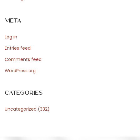
n
e
Meta
C
a
Log in
s
i
Entries feed
n
Comments feed
o
WordPress.org
s
i
n
Categories
A
Uncategorized
(332)
u
s
t
r