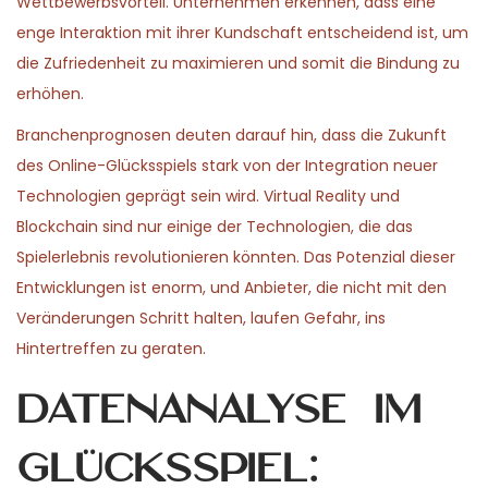
Wettbewerbsvorteil. Unternehmen erkennen, dass eine
enge Interaktion mit ihrer Kundschaft entscheidend ist, um
die Zufriedenheit zu maximieren und somit die Bindung zu
erhöhen.
Branchenprognosen deuten darauf hin, dass die Zukunft
des Online-Glücksspiels stark von der Integration neuer
Technologien geprägt sein wird. Virtual Reality und
Blockchain sind nur einige der Technologien, die das
Spielerlebnis revolutionieren könnten. Das Potenzial dieser
Entwicklungen ist enorm, und Anbieter, die nicht mit den
Veränderungen Schritt halten, laufen Gefahr, ins
Hintertreffen zu geraten.
Datenanalyse im
Glücksspiel: