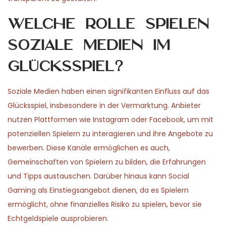
Welche Rolle spielen
soziale Medien im
Glücksspiel?
Soziale Medien haben einen signifikanten Einfluss auf das
Glücksspiel, insbesondere in der Vermarktung. Anbieter
nutzen Plattformen wie Instagram oder Facebook, um mit
potenziellen Spielern zu interagieren und ihre Angebote zu
bewerben. Diese Kanäle ermöglichen es auch,
Gemeinschaften von Spielern zu bilden, die Erfahrungen
und Tipps austauschen. Darüber hinaus kann Social
Gaming als Einstiegsangebot dienen, da es Spielern
ermöglicht, ohne finanzielles Risiko zu spielen, bevor sie
Echtgeldspiele ausprobieren.