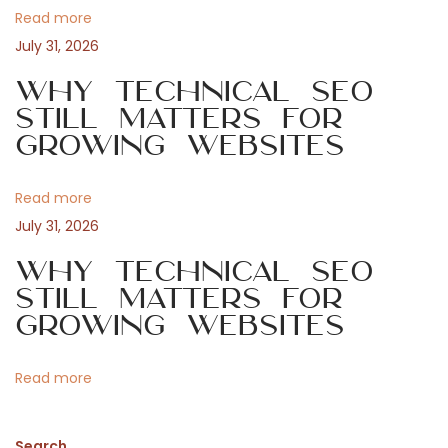
Read more
o
i
July 31, 2026
v
a
Why Technical SEO
g
t
Still Matters for
Growing Websites
i
a
v
e
Read more
t
r
July 31, 2026
R
i
Why Technical SEO
e
Still Matters for
i
o
Growing Websites
n
i
n
Read more
g
u
Search
n