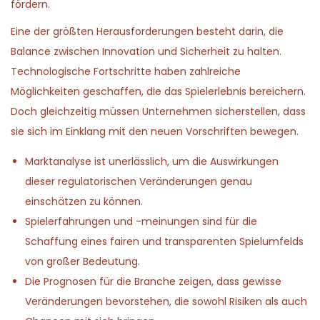
fördern.
Eine der größten Herausforderungen besteht darin, die
Balance zwischen Innovation und Sicherheit zu halten.
Technologische Fortschritte haben zahlreiche
Möglichkeiten geschaffen, die das Spielerlebnis bereichern.
Doch gleichzeitig müssen Unternehmen sicherstellen, dass
sie sich im Einklang mit den neuen Vorschriften bewegen.
Marktanalyse ist unerlässlich, um die Auswirkungen
dieser regulatorischen Veränderungen genau
einschätzen zu können.
Spielerfahrungen und -meinungen sind für die
Schaffung eines fairen und transparenten Spielumfelds
von großer Bedeutung.
Die Prognosen für die Branche zeigen, dass gewisse
Veränderungen bevorstehen, die sowohl Risiken als auch