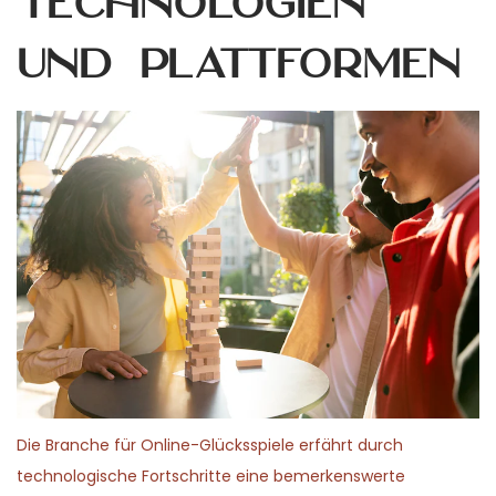
Technologien
und Plattformen
Die Branche für Online-Glücksspiele erfährt durch
technologische Fortschritte eine bemerkenswerte