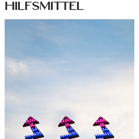
Hilfsmittel