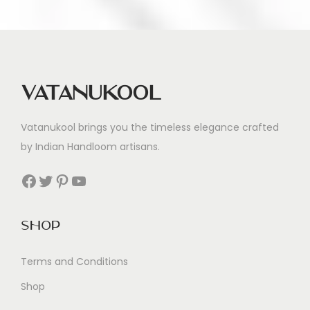
u
n
g
e
Vatanukool
n
Vatanukool brings you the timeless elegance crafted
by Indian Handloom artisans.
Facebook
Twitter
Pinterest
YouTube
Shop
Terms and Conditions
Shop