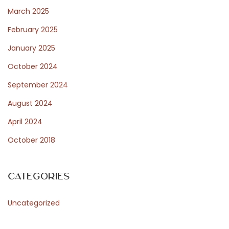
March 2025
d
i
February 2025
h
January 2025
r
October 2024
e
A
September 2024
u
August 2024
s
April 2024
w
October 2018
i
r
k
Categories
u
n
Uncategorized
g
e