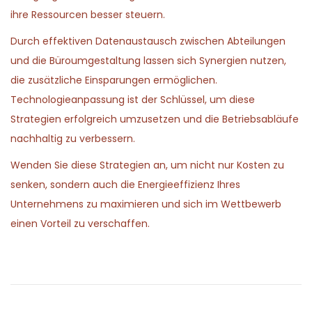
ihre Ressourcen besser steuern.
Durch effektiven Datenaustausch zwischen Abteilungen
und die Büroumgestaltung lassen sich Synergien nutzen,
die zusätzliche Einsparungen ermöglichen.
Technologieanpassung ist der Schlüssel, um diese
Strategien erfolgreich umzusetzen und die Betriebsabläufe
nachhaltig zu verbessern.
Wenden Sie diese Strategien an, um nicht nur Kosten zu
senken, sondern auch die Energieeffizienz Ihres
Unternehmens zu maximieren und sich im Wettbewerb
einen Vorteil zu verschaffen.
P
P
H
r
o
o
e
w
v
P