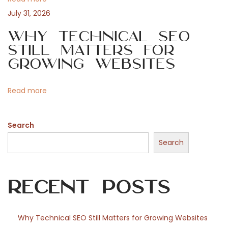
t
Y
July 31, 2026
o
i
Why Technical SEO
u
Still Matters for
r
o
Growing Websites
G
a
n
Read more
m
i
Search
n
g
Search
E
x
Recent Posts
p
e
r
Why Technical SEO Still Matters for Growing Websites
i