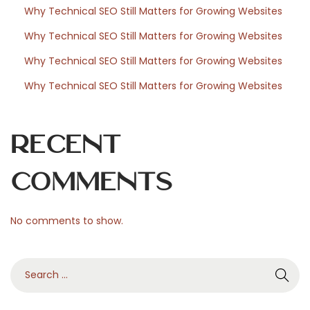
Why Technical SEO Still Matters for Growing Websites
e
n
Why Technical SEO Still Matters for Growing Websites
c
Why Technical SEO Still Matters for Growing Websites
e
Why Technical SEO Still Matters for Growing Websites
N
Z
e
u
x
k
Recent
t
ü
p
n
Comments
o
f
s
t
No comments to show.
t
i
:
g
S
e
e
E
a
n