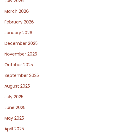
July 2026
c
March 2026
k
February 2026
s
s
January 2026
p
December 2025
i
November 2025
e
October 2025
l
s
September 2025
e
August 2025
k
July 2025
t
o
June 2025
r
May 2025
u
April 2025
n