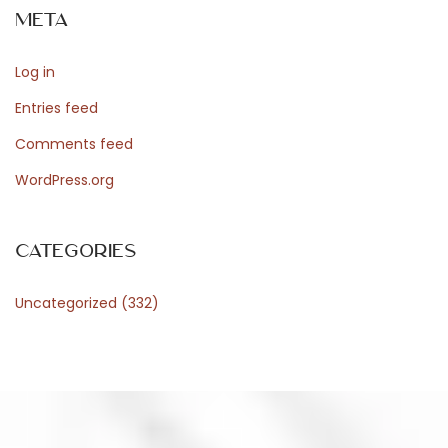
Meta
n
a
Log in
u
f
Entries feed
N
Comments feed
u
WordPress.org
t
z
e
Categories
r
Uncategorized
(332)
e
r
f
a
h
r