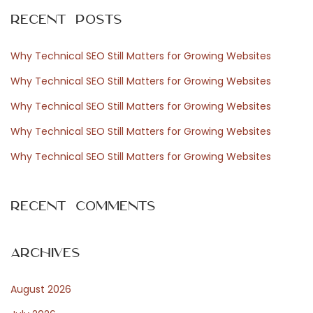
r
t
Recent Posts
c
w
h
i
Why Technical SEO Still Matters for Growing Websites
f
c
Why Technical SEO Still Matters for Growing Websites
o
k
Why Technical SEO Still Matters for Growing Websites
r
l
Why Technical SEO Still Matters for Growing Websites
:
u
n
Why Technical SEO Still Matters for Growing Websites
g
e
Recent Comments
n
i
m
Archives
G
August 2026
l
ü