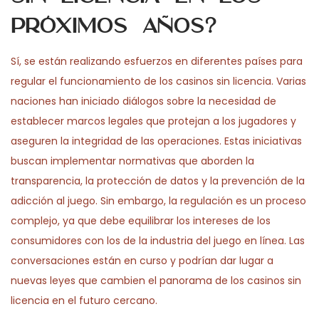
próximos años?
Sí, se están realizando esfuerzos en diferentes países para
regular el funcionamiento de los casinos sin licencia. Varias
naciones han iniciado diálogos sobre la necesidad de
establecer marcos legales que protejan a los jugadores y
aseguren la integridad de las operaciones. Estas iniciativas
buscan implementar normativas que aborden la
transparencia, la protección de datos y la prevención de la
adicción al juego. Sin embargo, la regulación es un proceso
complejo, ya que debe equilibrar los intereses de los
consumidores con los de la industria del juego en línea. Las
conversaciones están en curso y podrían dar lugar a
nuevas leyes que cambien el panorama de los casinos sin
licencia en el futuro cercano.