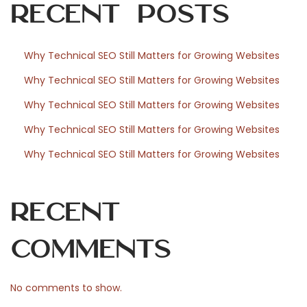
Recent Posts
F
e
a
Why Technical SEO Still Matters for Growing Websites
t
Why Technical SEO Still Matters for Growing Websites
u
r
Why Technical SEO Still Matters for Growing Websites
e
Why Technical SEO Still Matters for Growing Websites
s
Why Technical SEO Still Matters for Growing Websites
i
n
O
Recent
n
l
Comments
i
n
No comments to show.
e