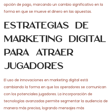
opción de pago, marcando un cambio significativo en la
forma en que se mueve el dinero en las apuestas.
Estrategias de
Marketing Digital
para Atraer
Jugadores
El uso de innovaciones en marketing digital está
cambiando la forma en que los operadores se comunican
con los potenciales jugadores. La incorporación de
tecnologías avanzadas permite segmentar la audiencia de
manera más precisa, logrando mensajes más