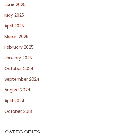
y
June 2025
e
May 2025
l
April 2025
e
March 2025
k
t
February 2025
r
January 2025
y
October 2024
c
z
September 2024
n
August 2024
e
April 2024
w
October 2018
t
e
s
Categories