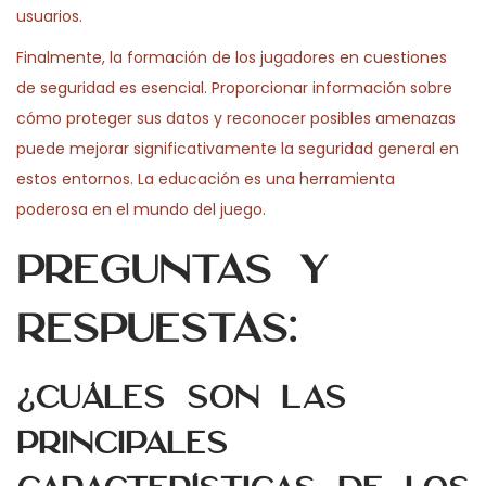
usuarios.
Finalmente, la formación de los jugadores en cuestiones
de seguridad es esencial. Proporcionar información sobre
cómo proteger sus datos y reconocer posibles amenazas
puede mejorar significativamente la seguridad general en
estos entornos. La educación es una herramienta
poderosa en el mundo del juego.
Preguntas y
respuestas:
¿Cuáles son las
principales