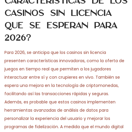
características de los
casinos sin licencia
que se esperan para
2026?
Para 2026, se anticipa que los casinos sin licencia
presenten características innovadoras, como la oferta de
juegos en tiempo real que permiten a los jugadores
interactuar entre sí y con crupieres en vivo. También se
espera una mejora en la tecnología de criptomonedas,
facilitando así las transacciones rápidas y seguras.
Además, es probable que estos casinos implementen
herramientas avanzadas de análisis de datos para
personalizar la experiencia del usuario y mejorar los
programas de fidelización. A medida que el mundo digital