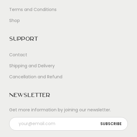
n
Terms and Conditions
g
Shop
m
o
d
Support
e
Contact
l
i
Shipping and Delivery
Cancellation and Refund
Newsletter
Get more information by joining our newsletter.