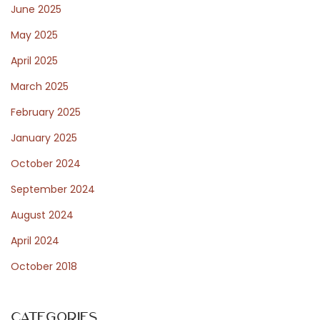
k
June 2025
v
May 2025
e
April 2025
L
March 2025
i
s
February 2025
a
January 2025
n
October 2024
s
B
September 2024
i
August 2024
l
April 2024
g
October 2018
i
l
e
Categories