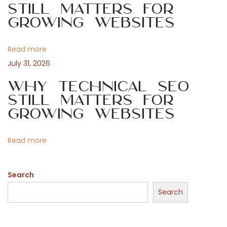
g
y
Still Matters for
Growing Websites
E
a
s
t
Read more
t
r
July 31, 2026
a
i
Why Technical SEO
t
Still Matters for
e
o
Growing Websites
g
i
n
Read more
a
s
Search
e
n
Search
C
a