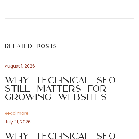
P
P
N
r
u
o
e
e
v
v
s
i
a
Related Posts
o
s
t
u
T
s
e
August 1, 2026
n
p
n
Why Technical SEO
o
d
Still Matters for
a
s
e
Growing Websites
t
n
v
:
c
Read more
i
i
July 31, 2026
a
s
Why Technical SEO