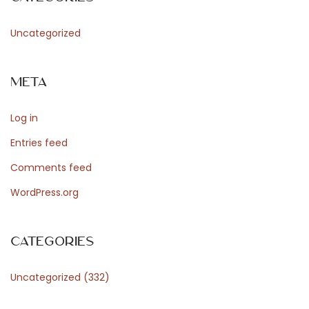
r
i
Uncategorized
D
o
Meta
ğ
r
Log in
u
l
Entries feed
u
Comments feed
k
WordPress.org
v
e
G
Categories
ü
Uncategorized
(332)
v
e