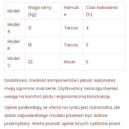
Waga ramy
Hamulc
Czas ładowania
Model
(kg)
e
(h)
Model
21
Tarcza
4
A
Model
19
Tarcza
3
B
Model
22
Klocki
5
C
Dodatkowo, trwałość komponentów i jakość wykonania
mają ogromne znaczenie. Użytkownicy zwracają również
uwagę na komfort jazdy i ergonomiczną konstrukcję.
Opinie podkreślają, że oferta na rynku jest różnorodna, ale
dobór odpowiedniego modelu powinien być dobrze
przemyślany. Warto poznać opinie innych cyklistów przed