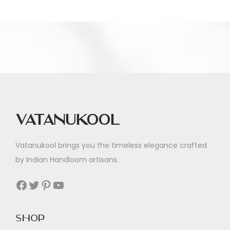
n
i
l
i
r
l
i
k
Vatanukool
A
ç
Vatanukool brings you the timeless elegance crafted
ı
by Indian Handloom artisans.
s
ı
Facebook
Twitter
Pinterest
YouTube
n
d
Shop
a