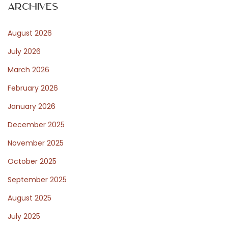
t
e
Archives
p
t
August 2026
o
B
s
o
July 2026
t
n
March 2026
:
a
February 2026
n
z
January 2026
a
December 2025
G
November 2025
ü
October 2025
v
e
September 2025
n
August 2025
l
July 2025
i