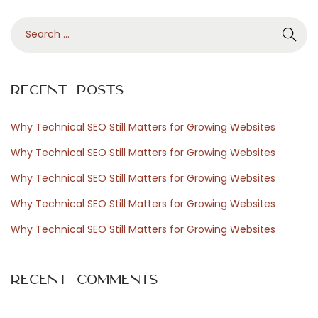
p
S
a
e
r
a
a
r
e
Recent Posts
c
l
h
A
Why Technical SEO Still Matters for Growing Websites
f
ñ
Why Technical SEO Still Matters for Growing Websites
o
o
Why Technical SEO Still Matters for Growing Websites
r
2
Why Technical SEO Still Matters for Growing Websites
:
0
2
Why Technical SEO Still Matters for Growing Websites
6
N
S
Recent Comments
e
w
x
e