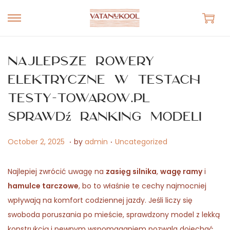
S
S
k
k
i
i
Najlepsze rowery
p
p
elektryczne w testach
t
t
testy-towarow.pl
o
o
n
c
sprawdź ranking modeli
a
o
.
.
v
n
P
A
P
October 2, 2025
by
admin
Uncategorized
i
t
o
p
o
g
e
s
r
s
Najlepiej zwrócić uwagę na
zasięg silnika
,
wagę ramy
i
a
n
t
i
t
hamulce tarczowe
, bo to właśnie te cechy najmocniej
t
t
e
l
e
wpływają na komfort codziennej jazdy. Jeśli liczy się
i
d
2
d
swoboda poruszania po mieście, sprawdzony model z lekką
o
o
7
i
konstrukcją i pewnym wspomaganiem pozwala dojechać