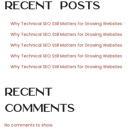
Recent Posts
s
i
n
Why Technical SEO Still Matters for Growing Websites
o
Why Technical SEO Still Matters for Growing Websites
s
S
Why Technical SEO Still Matters for Growing Websites
i
Why Technical SEO Still Matters for Growing Websites
n
Why Technical SEO Still Matters for Growing Websites
L
i
c
Recent
e
n
Comments
c
i
No comments to show.
a