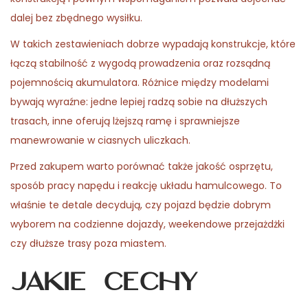
n
n
,
n
dalej bez zbędnego wysiłku.
2
W takich zestawieniach dobrze wypadają konstrukcje, które
0
łączą stabilność z wygodą prowadzenia oraz rozsądną
2
pojemnością akumulatora. Różnice między modelami
6
bywają wyraźne: jedne lepiej radzą sobie na dłuższych
trasach, inne oferują lżejszą ramę i sprawniejsze
manewrowanie w ciasnych uliczkach.
Przed zakupem warto porównać także jakość osprzętu,
sposób pracy napędu i reakcję układu hamulcowego. To
właśnie te detale decydują, czy pojazd będzie dobrym
wyborem na codzienne dojazdy, weekendowe przejażdżki
czy dłuższe trasy poza miastem.
Jakie cechy