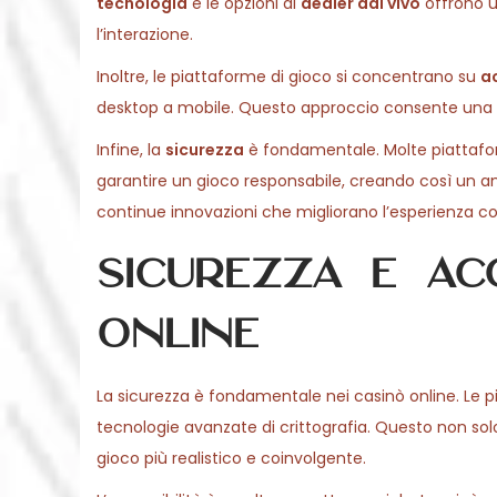
tecnologia
e le opzioni di
dealer dal vivo
offrono 
l’interazione.
Inoltre, le piattaforme di gioco si concentrano su
ac
desktop a mobile. Questo approccio consente una fr
Infine, la
sicurezza
è fondamentale. Molte piattafor
garantire un gioco responsabile, creando così un am
continue innovazioni che migliorano l’esperienza c
Sicurezza e Acc
Online
La sicurezza è fondamentale nei casinò online. Le pi
tecnologie avanzate di crittografia. Questo non solo
gioco più realistico e coinvolgente.