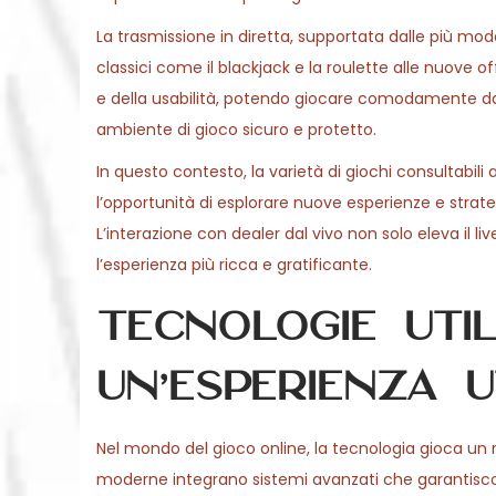
La trasmissione in diretta, supportata dalle più mod
classici come il blackjack e la roulette alle nuove of
e della usabilità, potendo giocare comodamente da 
ambiente di gioco sicuro e protetto.
In questo contesto, la varietà di giochi consultabil
l’opportunità di esplorare nuove esperienze e strat
L’interazione con dealer dal vivo non solo eleva il l
l’esperienza più ricca e gratificante.
Tecnologie Util
un’Esperienza 
Nel mondo del gioco online, la tecnologia gioca un 
moderne integrano sistemi avanzati che garantiscono