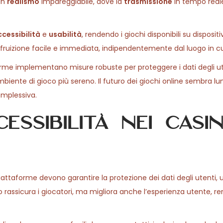
un
realismo
impareggiabile, dove la
trasmissione
in tempo reale
cessibilità
e
usabilità
, rendendo i giochi disponibili su dispositiv
uizione facile e immediata, indipendentemente dal luogo in cui 
me implementano misure robuste per proteggere i dati degli ut
biente di gioco più sereno. Il futuro dei giochi online sembra l
omplessiva.
essibilità nei Casi
attaforme devono garantire la protezione dei dati degli utenti, u
 rassicura i giocatori, ma migliora anche l’esperienza utente, re