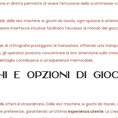
ione in diretta permette di vivere l’emozione delle scommesse 
bili; dalle slot machine ai giochi da tavolo, ogni opzione è atte
Queste interfacce intuitive facilitano l’accesso al mondo del gioc
ie di crittografia proteggono le transazioni, offrendo una tranquil
i, gli operatori possono concentrare la loro attenzione sulla crea
dettaglio contribuisce a un’esperienza memorabile.
hi e Opzioni di Gio
chi
offerti è straordinaria. Dalle slot machine ai giochi da tavolo, 
rie preferenze, garantendo un’ottima
esperienza utente
. La cr