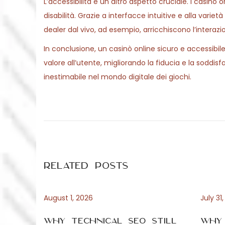
L’accessibilità è un altro aspetto cruciale. I casinò 
disabilità. Grazie a interfacce intuitive e alla variet
dealer dal vivo, ad esempio, arricchiscono l’interazi
In conclusione, un casinò online sicuro e accessibil
valore all’utente, migliorando la fiducia e la soddi
inestimabile nel mondo digitale dei giochi.
P
P
D
r
i
o
e
e
v
b
s
i
e
Related Posts
o
s
t
u
t
s
e
August 1, 2026
July 31
n
p
n
Why Technical SEO Still
Why 
o
R