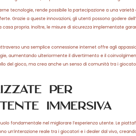
erne tecnologie, rende possibile la partecipazione a una varietà d
ferte. Grazie a queste innovazioni, gli utenti possono godere dell’
casa propria. Inoltre, le misure di sicurezza implementate gar
i attraverso una semplice connessione internet offre agli appassi
egie, aumentando ulteriormente il divertimento e il coinvolgimen
ivello del gioco, ma crea anche un senso di comunità tra i giocat
izzate per
Utente Immersiva
ruolo fondamentale nel migliorare l’esperienza utente. Le piatt
 un’interazione reale tra i giocatori e i dealer dal vivo, creand