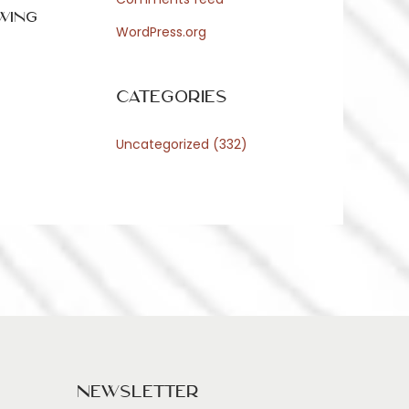
wing
WordPress.org
Categories
Uncategorized
(332)
Newsletter