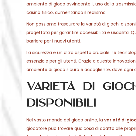
ambiente di gioco avvincente. L’uso della trasmiss
casinò fisico, aumentando il realismo.
Non possiamo trascurare la varietà di giochi disponi
progettata per garantire accessibilità e usabilità. 
barriere per i nuovi utenti.
La sicurezza è un altro aspetto cruciale. Le tecnolog
essenziale per gli utenti. Grazie a queste innovazion
ambiente di gioco sicuro e accogliente, dove ogni 
Varietà di Gioc
Disponibili
Nel vasto mondo del gioco online, la
varietà di gio
giocatore può trovare qualcosa di adatto alle prop