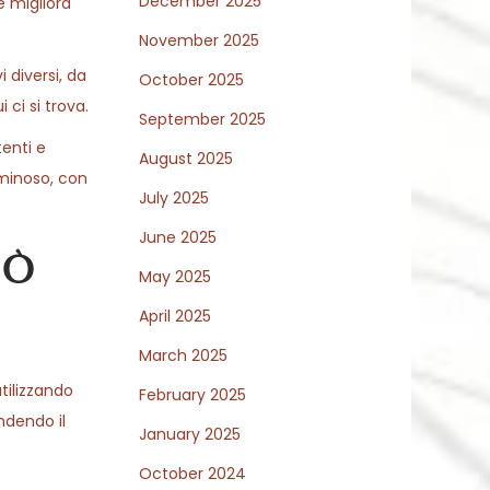
December 2025
 migliora
November 2025
i diversi, da
October 2025
ci si trova.
September 2025
enti e
August 2025
uminoso, con
July 2025
June 2025
nò
May 2025
April 2025
March 2025
tilizzando
February 2025
ndendo il
January 2025
October 2024