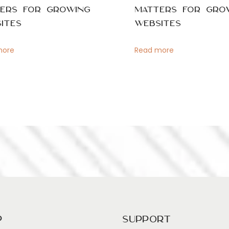
ers for Growing
Matters for Gro
ites
Websites
more
Read more
p
Support