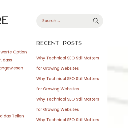
re
S
e
a
r
Recent Posts
c
swerte Option
h
Why Technical SEO Still Matters
, dass
f
 angewiesen
for Growing Websites
o
Why Technical SEO Still Matters
r
for Growing Websites
:
Why Technical SEO Still Matters
for Growing Websites
d das Teilen
Why Technical SEO Still Matters