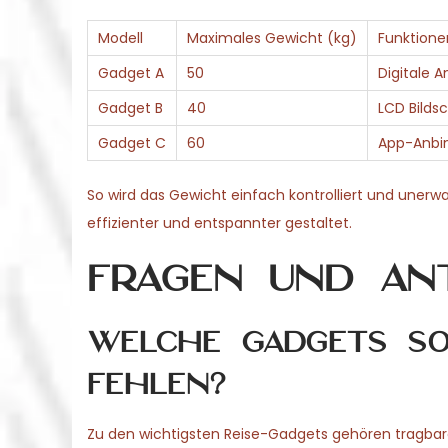
Modell
Maximales Gewicht (kg)
Funktione
Gadget A
50
Digitale A
Gadget B
40
LCD Bilds
Gadget C
60
App-Anbin
So wird das Gewicht einfach kontrolliert und unerwa
effizienter und entspannter gestaltet.
Fragen und An
Welche Gadgets sol
fehlen?
Zu den wichtigsten Reise-Gadgets gehören tragbar