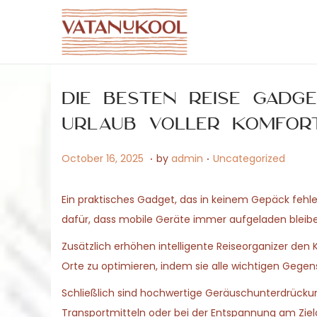
S
S
k
k
i
i
Die besten Reise Gadg
p
p
t
t
Urlaub voller Komfor
o
o
.
.
P
M
P
October 16, 2025
by
admin
Uncategorized
n
c
o
a
o
a
o
s
y
s
v
n
Ein praktisches Gadget, das in keinem Gepäck fehlen 
t
1
t
i
t
dafür, dass mobile Geräte immer aufgeladen bleiben,
e
5
e
g
e
Zusätzlich erhöhen intelligente Reiseorganizer den 
d
,
d
a
n
Orte zu optimieren, indem sie alle wichtigen Ge
o
2
i
t
t
Schließlich sind hochwertige Geräuschunterdrückun
n
0
n
i
Transportmitteln oder bei der Entspannung am Zielo
2