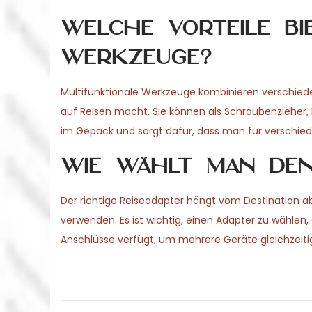
Welche Vorteile bi
Werkzeuge?
Multifunktionale Werkzeuge kombinieren verschiede
auf Reisen macht. Sie können als Schraubenzieher,
im Gepäck und sorgt dafür, dass man für verschiede
Wie wählt man den 
Der richtige Reiseadapter hängt vom Destination 
verwenden. Es ist wichtig, einen Adapter zu wählen,
Anschlüsse verfügt, um mehrere Geräte gleichzeiti
P
P
T
r
r
o
e
i