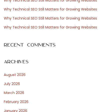
Why Technical SEO Still Matters for Growing Websites
o
e
i
Why Technical SEO Still Matters for Growing Websites
r
x
e
Why Technical SEO Still Matters for Growing Websites
:
t
b
p
e
Why Technical SEO Still Matters for Growing Websites
o
s
s
t
Recent Comments
t
e
:
n
R
Archives
e
August 2026
i
s
July 2026
e
March 2026
G
February 2026
a
d
January 2026