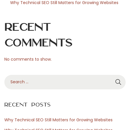
Why Technical SEO Still Matters for Growing Websites
g
u
i
Recent
d
a
Comments
e
s
No comments to show.
s
e
S
n
e
z
a
i
r
a
Recent Posts
c
l
h
e
Why Technical SEO Still Matters for Growing Websites
f
N
D