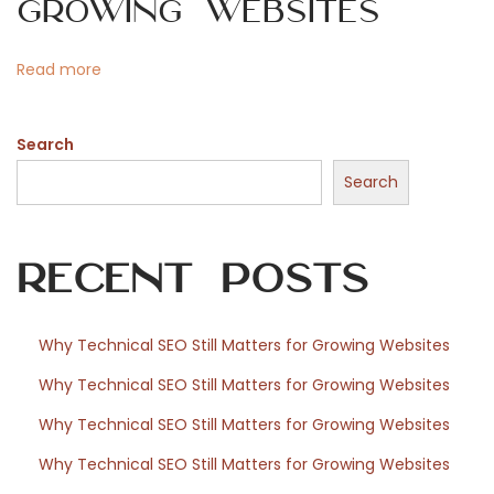
o
Growing Websites
n
d
n
Read more
i
t
Search
a
d
Search
i
i
Recent Posts
m
m
o
Why Technical SEO Still Matters for Growing Websites
b
Why Technical SEO Still Matters for Growing Websites
i
l
Why Technical SEO Still Matters for Growing Websites
i
Why Technical SEO Still Matters for Growing Websites
: