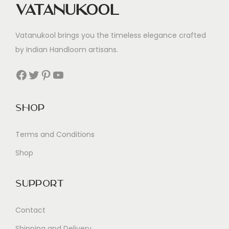
Vatanukool
d
S
Vatanukool brings you the timeless elegance crafted
p
by Indian Handloom artisans.
a
ß
Facebook
Twitter
Pinterest
YouTube
Shop
Terms and Conditions
Shop
Support
Contact
Shipping and Delivery