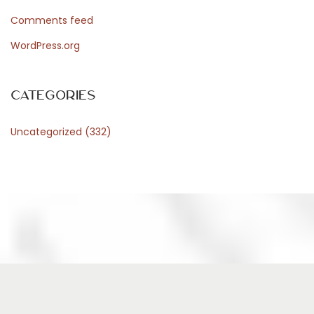
b
Comments feed
v
WordPress.org
o
l
l
Categories
e
Uncategorized
(332)
r
K
o
m
f
o
r
t
u
n