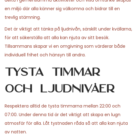
delta i gemensamma aktiviteter och visa omtanke skapas
2
n
en miljö där alla känner sig välkomna och bidrar till en
6
trevlig stämning.
Det är viktigt att tänka på ljudnivån, särskilt under kvällarna,
för att säkerställa att alla kan njuta av sitt besök.
Tillsammans skapar vi en omgivning som värderar både
individuell frihet och hänsyn till andra.
Tysta timmar
och ljudnivåer
Respektera alltid de tysta timmarna mellan 22:00 och
07:00. Under denna tid är det viktigt att skapa en lugn
atmosfär för alla. Låt tystnaden råda så att alla kan njuta
av natten.