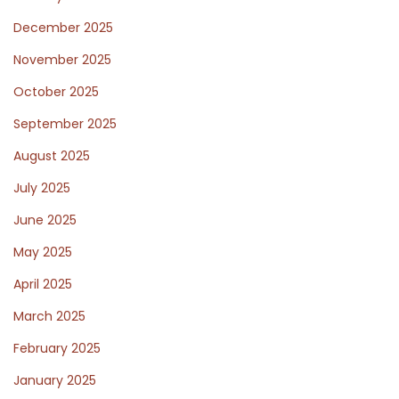
g
December 2025
e
November 2025
t
October 2025
s
f
September 2025
ü
August 2025
r
July 2025
e
i
June 2025
n
May 2025
e
April 2025
n
March 2025
u
n
February 2025
v
January 2025
e