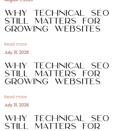
n
p
a
Why Technical SEO
o
l
Still Matters for
a
s
i
Growing Websites
t
n
v
:
e
Read more
l
i
July 31, 2026
l
a
Why Technical SEO
g
c
Still Matters for
Growing Websites
o
a
m
p
Read more
t
r
July 31, 2026
a
i
Why Technical SEO
v
Still Matters for
e