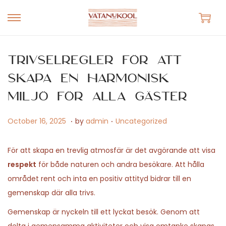
S
S
k
k
i
i
Trivselregler för att
p
p
skapa en harmonisk
t
t
miljö för alla gäster
o
o
n
c
.
.
P
M
P
October 16, 2025
by
admin
Uncategorized
a
o
o
a
o
v
n
s
y
s
För att skapa en trevlig atmosfär är det avgörande att visa
i
t
t
1
t
respekt
för både naturen och andra besökare. Att hålla
g
e
e
4
e
området rent och inta en positiv attityd bidrar till en
a
n
d
,
d
gemenskap där alla trivs.
t
t
o
2
i
i
Gemenskap är nyckeln till ett lyckat besök. Genom att
n
0
n
o