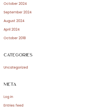
October 2024
r
g
September 2024
e
August 2024
s
April 2024
s
October 2018
l
i
c
Categories
h
e
Uncategorized
n
U
Meta
r
l
Log in
a
u
Entries feed