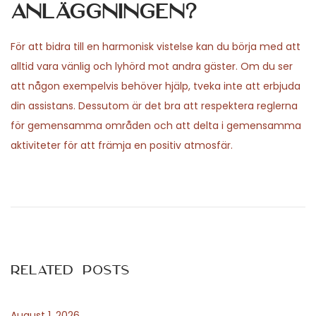
anläggningen?
För att bidra till en harmonisk vistelse kan du börja med att
alltid vara vänlig och lyhörd mot andra gäster. Om du ser
att någon exempelvis behöver hjälp, tveka inte att erbjuda
din assistans. Dessutom är det bra att respektera reglerna
för gemensamma områden och att delta i gemensamma
aktiviteter för att främja en positiv atmosfär.
P
P
N
r
o
o
e
r
v
m
s
i
e
Related Posts
o
l
t
u
e
s
g
August 1, 2026