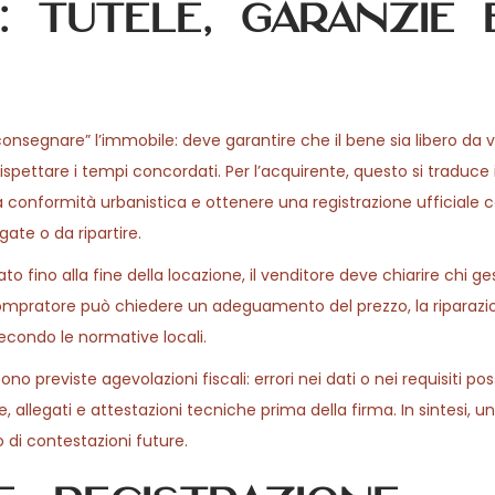
: tutele, garanzie 
 “consegnare” l’immobile: deve garantire che il bene sia libero da 
spettare i tempi concordati. Per l’acquirente, questo si traduce in
 la conformità urbanistica e ottenere una registrazione ufficiale c
ate o da ripartire.
ino alla fine della locazione, il venditore deve chiarire chi ges
l compratore può chiedere un adeguamento del prezzo, la riparaz
 secondo le normative locali.
 previste agevolazioni fiscali: errori nei dati o nei requisiti po
, allegati e attestazioni tecniche prima della firma. In sintesi, 
o di contestazioni future.