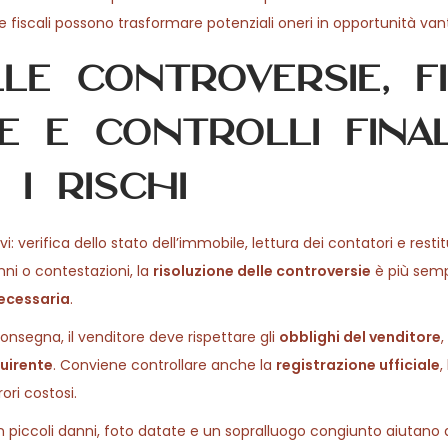
fiscali possono trasformare potenziali oneri in opportunità van
le controversie, f
 e controlli final
i rischi
sivi: verifica dello stato dell’immobile, lettura dei contatori e resti
nni o contestazioni, la
risoluzione delle controversie
è più sempl
ecessaria
.
consegna, il venditore deve rispettare gli
obblighi del venditore
quirente
. Conviene controllare anche la
registrazione ufficiale
,
rori costosi.
con piccoli danni, foto datate e un sopralluogo congiunto aiutano 