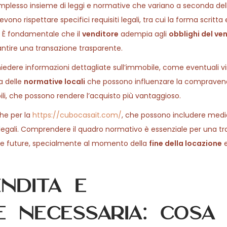
plesso insieme di leggi e normative che variano a seconda del
vono rispettare specifici requisiti legali, tra cui la forma scritta 
e. È fondamentale che il
venditore
adempia agli
obblighi del ve
antire una transazione trasparente.
ichiedere informazioni dettagliate sull’immobile, come eventuali vi
a delle
normative locali
che possono influenzare la compravend
bili, che possono rendere l’acquisto più vantaggioso.
che per la
https://cubocasait.com/
, che possono includere medi
 legali. Comprendere il quadro normativo è essenziale per una t
he future, specialmente al momento della
fine della locazione
e
endita e
 necessaria: cosa