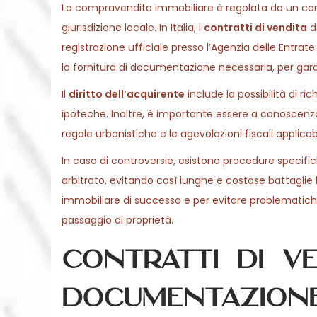
o
La compravendita immobiliare è regolata da un com
0
n
giurisdizione locale. In Italia, i
contratti di vendita
de
2
registrazione ufficiale presso l’Agenzia delle Entrat
6
la fornitura di documentazione necessaria, per gar
Il
diritto dell’acquirente
include la possibilità di r
ipoteche. Inoltre, è importante essere a conoscenz
regole urbanistiche e le agevolazioni fiscali applica
In caso di controversie, esistono procedure specifi
arbitrato, evitando così lunghe e costose battaglie
immobiliare di successo e per evitare problematic
passaggio di proprietà.
Contratti di v
documentazione