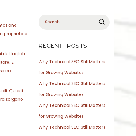
S
tazione
e
la proprietà e
a
r
Recent Posts
c
ni dettagliate
h
Why Technical SEO Still Matters
tore. È
f
 siano
for Growing Websites
o
Why Technical SEO Still Matters
r
bili. Questi
for Growing Websites
:
ora sorgano
Why Technical SEO Still Matters
for Growing Websites
Why Technical SEO Still Matters