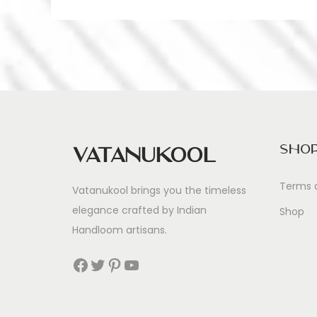
i
u
h
g
i
g
a
u
n
t
g
Sho
Vatanukool
v
i
o
Terms 
Vatanukool brings you the timeless
n
o
elegance crafted by Indian
Shop
H
Handloom artisans.
u
n
n
Facebook
Twitter
Pinterest
YouTube
d
e
n