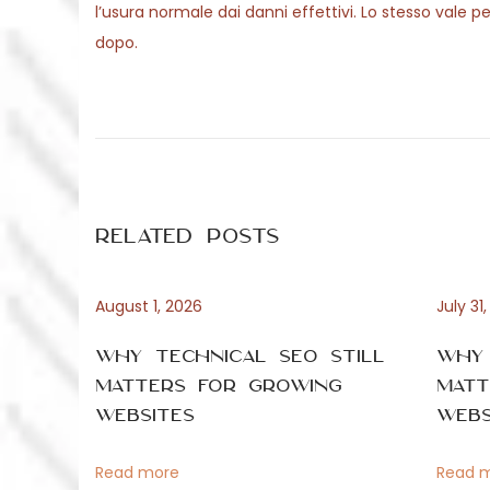
l’usura normale dai danni effettivi. Lo stesso vale p
dopo.
P
P
S
r
c
o
e
h
v
r
s
i
i
Related Posts
o
t
t
u
t
s
e
August 1, 2026
July 31
n
p
z
Why Technical SEO Still
Why 
o
u
a
Matters for Growing
Matt
s
r
Websites
Webs
t
B
v
:
e
Read more
Read 
r