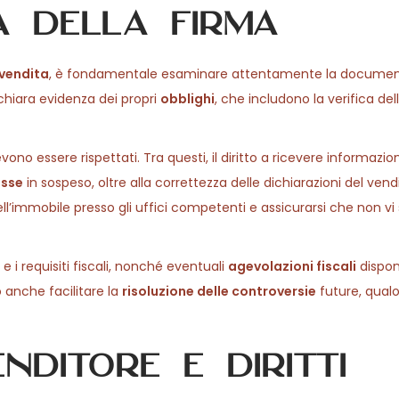
a della firma
 vendita
, è fondamentale esaminare attentamente la documen
chiara evidenza dei propri
obblighi
, che includono la verifica del
devono essere rispettati. Tra questi, il diritto a ricevere informazio
asse
in sospeso, oltre alla correttezza delle dichiarazioni del vendi
ll’immobile presso gli uffici competenti e assicurarsi che non vi
e i requisiti fiscali, nonché eventuali
agevolazioni fiscali
disponi
 anche facilitare la
risoluzione delle controversie
future, qual
nditore e diritti