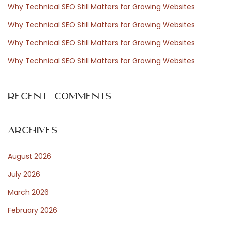
f
q
Why Technical SEO Still Matters for Growing Websites
o
u
Why Technical SEO Still Matters for Growing Websites
r
e
Why Technical SEO Still Matters for Growing Websites
:
s
à
Why Technical SEO Still Matters for Growing Websites
c
o
Recent Comments
n
s
i
Archives
d
August 2026
é
r
July 2026
e
March 2026
r
February 2026
N
B