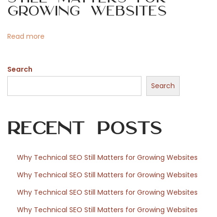
i
o
Growing Websites
a
b
n
Read more
l
e
Search
s
a
Search
n
s
Recent Posts
A
R
J
Why Technical SEO Still Matters for Growing Websites
E
Why Technical SEO Still Matters for Growing Websites
L
l
Why Technical SEO Still Matters for Growing Websites
e
Why Technical SEO Still Matters for Growing Websites