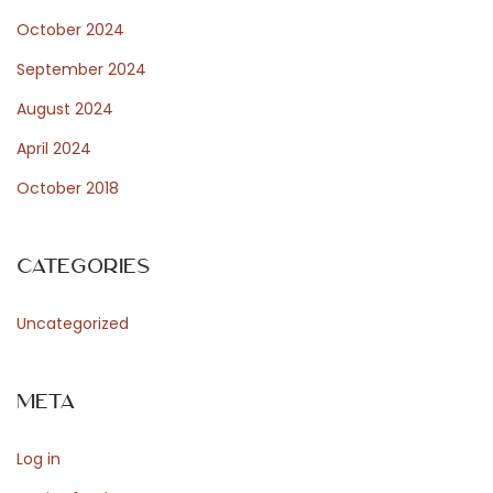
B
October 2024
l
e
September 2024
n
August 2024
d
April 2024
s
October 2018
E
l
e
Categories
g
a
Uncategorized
n
t
Meta
D
i
Log in
n