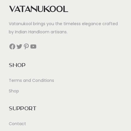
C
Vatanukool
o
m
Vatanukool brings you the timeless elegance crafted
f
by Indian Handloom artisans.
o
r
Facebook
Twitter
Pinterest
YouTube
t
f
Shop
o
r
Terms and Conditions
U
Shop
n
i
q
Support
u
Contact
e