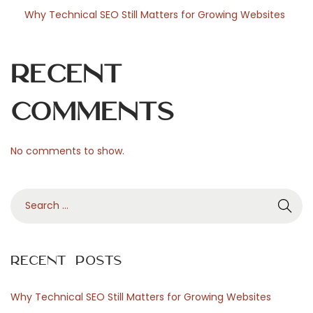
s
Why Technical SEO Still Matters for Growing Websites
m
e
i
Recent
l
l
Comments
e
u
No comments to show.
r
e
S
s
e
p
a
r
r
a
Recent Posts
c
t
h
i
Why Technical SEO Still Matters for Growing Websites