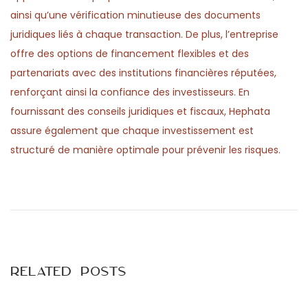
ainsi qu’une vérification minutieuse des documents
juridiques liés à chaque transaction. De plus, l’entreprise
offre des options de financement flexibles et des
partenariats avec des institutions financières réputées,
renforçant ainsi la confiance des investisseurs. En
fournissant des conseils juridiques et fiscaux, Hephata
assure également que chaque investissement est
structuré de manière optimale pour prévenir les risques.
P
P
C
r
h
o
e
o
v
i
s
i
s
Related Posts
o
i
t
u
r