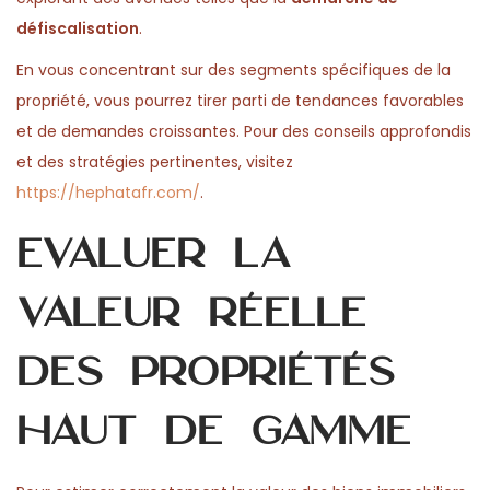
n
n
0
n
défiscalisation
.
2
En vous concentrant sur des segments spécifiques de la
6
propriété, vous pourrez tirer parti de tendances favorables
et de demandes croissantes. Pour des conseils approfondis
et des stratégies pertinentes, visitez
https://hephatafr.com/
.
Évaluer la
valeur réelle
des propriétés
haut de gamme