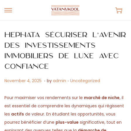
S
S
k
k
i
i
Hephata sécuriser l’avenir
p
p
des investissements
t
t
immobiliers de luxe avec
o
o
n
c
confiance
a
o
.
.
v
n
P
M
P
November 4, 2025
by
admin
Uncategorized
i
t
o
a
o
g
e
s
y
s
Pour maximiser vos rendements sur le
marché de niche
, il
a
n
t
1
t
est essentiel de comprendre les dynamiques qui régissent
t
t
e
5
e
les
actifs
de valeur. En étudiant les opportunités, vous
i
d
,
d
pourrez bénéficier d’une
plus-value
significative, tout en
o
o
2
i
explorant des avenues telles que la
démarche de