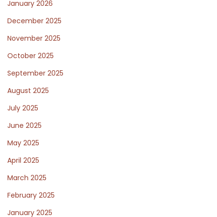
e
r
January 2026
x
o
December 2025
t
o
November 2025
p
k
October 2025
o
l
s
y
September 2025
t
n
August 2025
:
W
July 2025
a
r
June 2025
e
May 2025
h
April 2025
o
March 2025
u
s
February 2025
e
January 2025