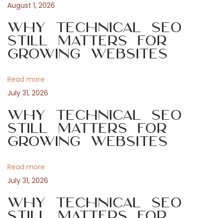
s
u
August 1, 2026
n
p
n
Why Technical SEO
o
c
Still Matters for
a
s
a
Growing Websites
t
s
v
:
i
Read more
n
i
July 31, 2026
o
e
Why Technical SEO
g
n
Still Matters for
Growing Websites
l
a
i
g
Read more
t
n
July 31, 2026
e
i
Why Technical SEO
f
Still Matters for