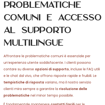
problematiche
comuni e accesso
al supporto
multilingue
Affrontare le problematiche comuni è essenziale per
un’esperienza utente soddisfacente. I clienti possono
contare su diverse
opzioni di supporto
, incluse le FAQ utili
e le chat dal vivo, che offrono risposte rapide e fruibili. Le
tempistiche di risposta
variano, ma il nostro servizio
clienti mira sempre a garantire la
risoluzione delle
problematiche
nel minor tempo possibile.
È fondamentale mantenere
contatti facili
per le