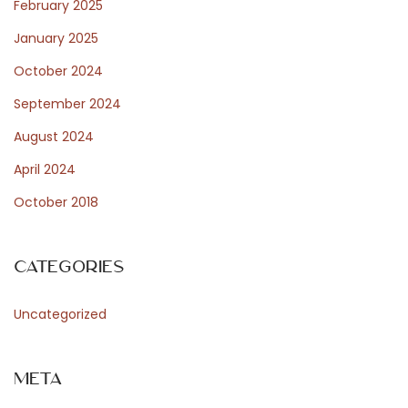
February 2025
p
January 2025
l
October 2024
e
i
September 2024
n
August 2024
a
April 2024
i
October 2018
r
–
c
Categories
o
n
Uncategorized
s
e
Meta
i
l