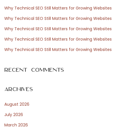
h
r
Why Technical SEO Still Matters for Growing Websites
f
t
Why Technical SEO Still Matters for Growing Websites
o
f
Why Technical SEO Still Matters for Growing Websites
r
o
Why Technical SEO Still Matters for Growing Websites
:
r
U
Why Technical SEO Still Matters for Growing Websites
n
i
Recent Comments
q
u
e
Archives
E
August 2026
x
p
July 2026
e
March 2026
r