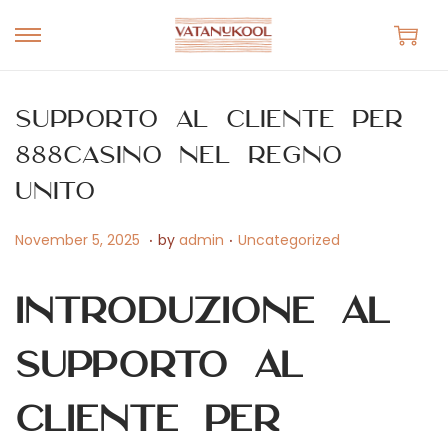
S
S
k
k
i
i
Supporto al cliente per
p
p
888casino nel Regno
t
t
Unito
o
o
n
c
.
.
P
F
P
November 5, 2025
by
admin
Uncategorized
a
o
o
e
o
v
n
s
b
s
Introduzione al
i
t
t
r
t
g
e
e
u
e
supporto al
a
n
d
a
d
t
t
o
cliente per
r
i
i
n
y
n
o