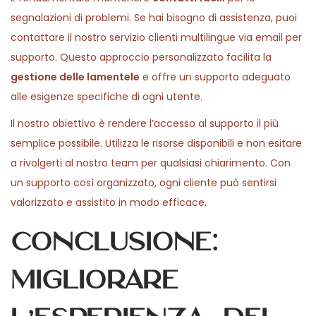
segnalazioni di problemi. Se hai bisogno di assistenza, puoi
contattare il nostro servizio clienti multilingue via email per
supporto. Questo approccio personalizzato facilita la
gestione delle lamentele
e offre un supporto adeguato
alle esigenze specifiche di ogni utente.
Il nostro obiettivo è rendere l’accesso al supporto il più
semplice possibile. Utilizza le risorse disponibili e non esitare
a rivolgerti al nostro team per qualsiasi chiarimento. Con
un supporto così organizzato, ogni cliente può sentirsi
valorizzato e assistito in modo efficace.
Conclusione:
migliorare