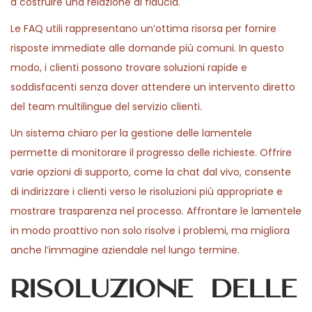
a costruire una relazione di fiducia.
Le FAQ utili rappresentano un’ottima risorsa per fornire
risposte immediate alle domande più comuni. In questo
modo, i clienti possono trovare soluzioni rapide e
soddisfacenti senza dover attendere un intervento diretto
del team multilingue del servizio clienti.
Un sistema chiaro per la gestione delle lamentele
permette di monitorare il progresso delle richieste. Offrire
varie opzioni di supporto, come la chat dal vivo, consente
di indirizzare i clienti verso le risoluzioni più appropriate e
mostrare trasparenza nel processo. Affrontare le lamentele
in modo proattivo non solo risolve i problemi, ma migliora
anche l’immagine aziendale nel lungo termine.
Risoluzione delle