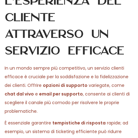
l’esperienza del
cliente
attraverso un
servizio efficace
In un mondo sempre più competitivo, un servizio clienti
efficace è cruciale per la soddisfazione e la fidelizzazione
dei clienti. Offrire
opzioni di supporto
variegate, come
chat dal vivo
e
email per supporto
, consente ai clienti di
scegliere il canale più comodo per risolvere le proprie
problematiche.
È essenziale garantire
tempistiche di risposta
rapide; ad
esempio, un sistema di ticketing efficiente può ridurre