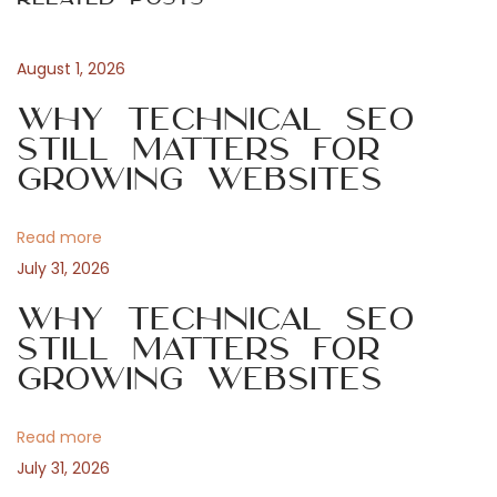
t
u
y
s
n
August 1, 2026
n
p
W
Why Technical SEO
o
a
Still Matters for
a
s
r
Growing Websites
t
e
v
:
h
Read more
o
i
July 31, 2026
u
s
Why Technical SEO
g
e
Still Matters for
Growing Websites
B
a
l
e
Read more
t
n
July 31, 2026
d