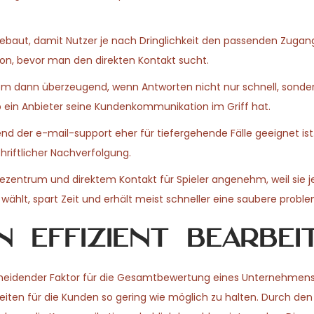
ebaut, damit Nutzer je nach Dringlichkeit den passenden Zuga
schon, bevor man den direkten Kontakt sucht.
 allem dann überzeugend, wenn Antworten nicht nur schnell, sond
ob ein Anbieter seine Kundenkommunikation im Griff hat.
nd der e-mail-support eher für tiefergehende Fälle geeignet ist
hriftlicher Nachverfolgung.
ilfezentrum und direktem Kontakt für Spieler angenehm, weil sie 
 wählt, spart Zeit und erhält meist schneller eine saubere probl
 effizient bearbei
cheidender Faktor für die Gesamtbewertung eines Unternehmens.
eiten für die Kunden so gering wie möglich zu halten. Durch den