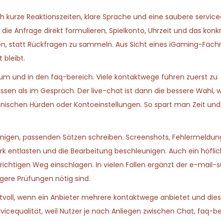
rch kurze Reaktionszeiten, klare Sprache und eine saubere service
 die Anfrage direkt formulieren, Spielkonto, Uhrzeit und das konk
en, statt Rückfragen zu sammeln. Aus Sicht eines iGaming-Fac
 bleibt.
trum und in den faq-bereich. Viele kontaktwege führen zuerst zu
assen als im Gespräch. Der live-chat ist dann die bessere Wahl, 
nischen Hürden oder Kontoeinstellungen. So spart man Zeit und 
 wenigen, passenden Sätzen schreiben. Screenshots, Fehlermeldu
entlasten und die Bearbeitung beschleunigen. Auch ein höfliche
ichtigen Weg einschlagen. In vielen Fällen ergänzt der e-mail-
gere Prüfungen nötig sind.
ertvoll, wenn ein Anbieter mehrere kontaktwege anbietet und die
icequalität, weil Nutzer je nach Anliegen zwischen Chat, faq-be