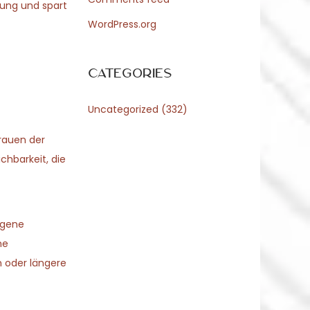
rung und spart
WordPress.org
Categories
Uncategorized
(332)
rauen der
chbarkeit, die
igene
he
n oder längere