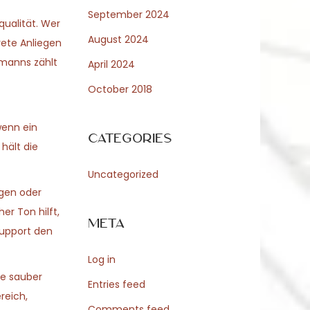
September 2024
qualität. Wer
August 2024
rete Anliegen
hmanns zählt
April 2024
October 2018
wenn ein
Categories
hält die
Uncategorized
ngen oder
r Ton hilft,
Meta
support den
Log in
se sauber
Entries feed
reich,
Comments feed