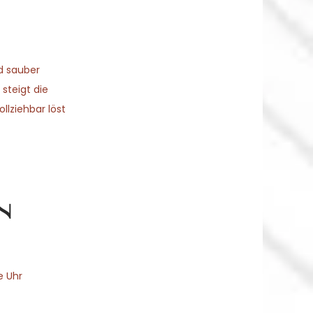
d sauber
steigt die
llziehbar löst
n
e Uhr