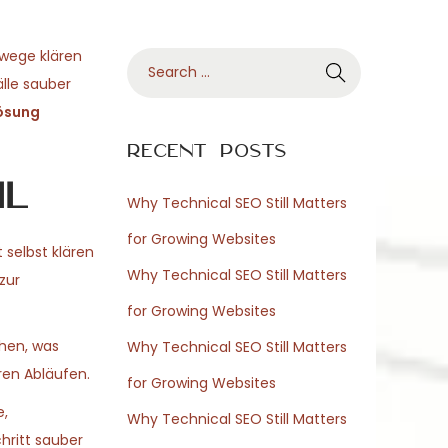
mwege klären
S
lle sauber
e
ösung
a
r
Recent Posts
c
il
h
Why Technical SEO Still Matters
f
for Growing Websites
 selbst klären
o
Why Technical SEO Still Matters
zur
r
for Growing Websites
:
chen, was
Why Technical SEO Still Matters
aren Abläufen.
for Growing Websites
e,
Why Technical SEO Still Matters
hritt sauber