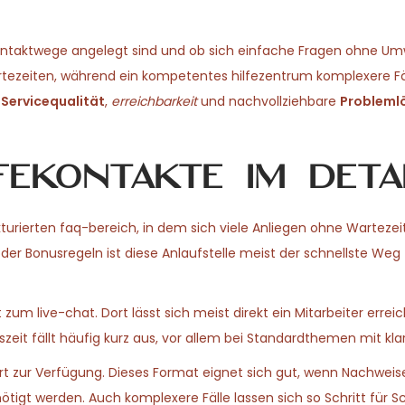
e kontaktwege angelegt sind und ob sich einfache Fragen ohne U
artezeiten, während ein kompetentes hilfezentrum komplexere Fä
f
Servicequalität
,
erreichbarkeit
und nachvollziehbare
Probleml
fekontakte im Deta
kturierten faq-bereich, in dem sich viele Anliegen ohne Wartezeit
der Bonusregeln ist diese Anlaufstelle meist der schnellste Weg 
um live-chat. Dort lässt sich meist direkt ein Mitarbeiter errei
szeit fällt häufig kurz aus, vor allem bei Standardthemen mit kl
rt zur Verfügung. Dieses Format eignet sich gut, wenn Nachweis
gt werden. Auch komplexere Fälle lassen sich so Schritt für Sc