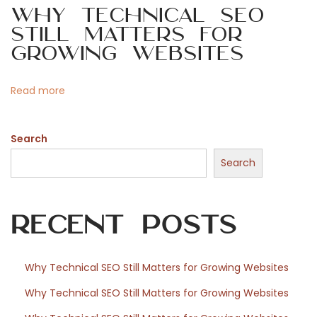
n
i
Why Technical SEO
s
Still Matters for
e
o
Growing Websites
r
v
n
Read more
i
c
Search
e
b
Search
e
i
Recent Posts
R
a
i
Why Technical SEO Still Matters for Growing Websites
n
Why Technical SEO Still Matters for Growing Websites
b