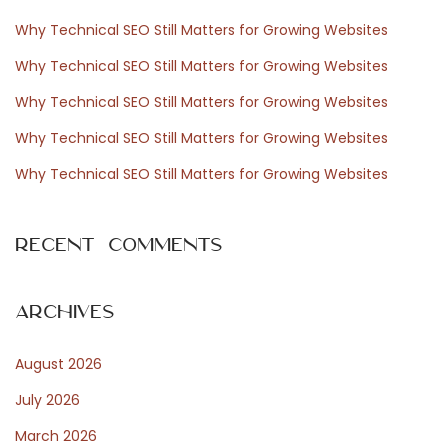
t
l
h
p
g
Why Technical SEO Still Matters for Growing Websites
f
o
á
Why Technical SEO Still Matters for Growing Websites
o
s
l
Why Technical SEO Still Matters for Growing Websites
r
t
t
Why Technical SEO Still Matters for Growing Websites
:
:
a
t
Why Technical SEO Still Matters for Growing Websites
á
s
Recent Comments
o
k
é
Archives
s
August 2026
t
e
July 2026
r
March 2026