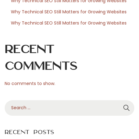
e
Why Technical SEO Still Matters for Growing Websites
t
Why Technical SEO Still Matters for Growing Websites
i
Why Technical SEO Still Matters for Growing Websites
m
Ü
b
Recent
e
r
Comments
b
l
No comments to show.
i
c
S
k
e
N
S
a
e
z
r
x
o
Recent Posts
c