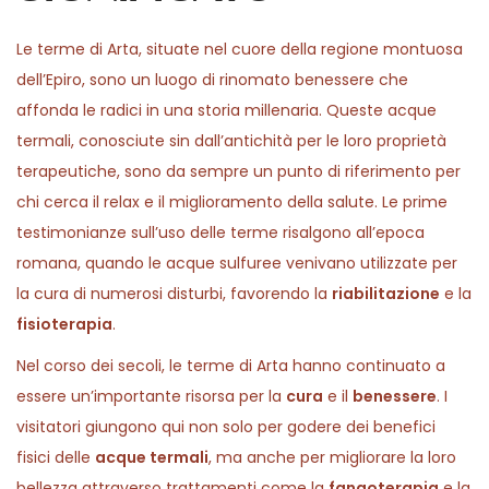
0
n
2
Le terme di Arta, situate nel cuore della regione montuosa
6
dell’Epiro, sono un luogo di rinomato benessere che
affonda le radici in una storia millenaria. Queste acque
termali, conosciute sin dall’antichità per le loro proprietà
terapeutiche, sono da sempre un punto di riferimento per
chi cerca il relax e il miglioramento della salute. Le prime
testimonianze sull’uso delle terme risalgono all’epoca
romana, quando le acque sulfuree venivano utilizzate per
la cura di numerosi disturbi, favorendo la
riabilitazione
e la
fisioterapia
.
Nel corso dei secoli, le terme di Arta hanno continuato a
essere un’importante risorsa per la
cura
e il
benessere
. I
visitatori giungono qui non solo per godere dei benefici
fisici delle
acque termali
, ma anche per migliorare la loro
bellezza attraverso trattamenti come la
fangoterapia
e la