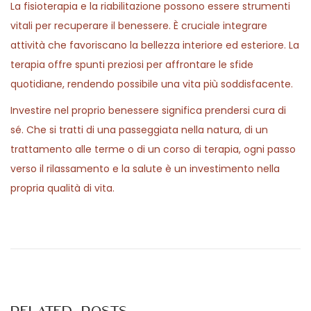
La fisioterapia e la riabilitazione possono essere strumenti
vitali per recuperare il benessere. È cruciale integrare
attività che favoriscano la bellezza interiore ed esteriore. La
terapia offre spunti preziosi per affrontare le sfide
quotidiane, rendendo possibile una vita più soddisfacente.
Investire nel proprio benessere significa prendersi cura di
sé. Che si tratti di una passeggiata nella natura, di un
trattamento alle terme o di un corso di terapia, ogni passo
verso il rilassamento e la salute è un investimento nella
propria qualità di vita.
P
P
S
r
u
o
e
p
v
p
s
i
o