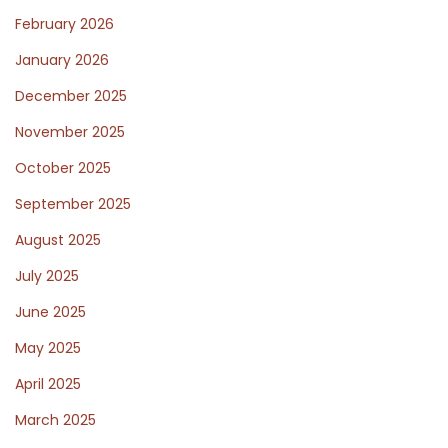
m
February 2026
é
k
January 2026
e
December 2025
k
November 2025
r
October 2025
é
s
September 2025
z
August 2025
l
July 2025
e
t
June 2025
e
May 2025
s
April 2025
e
March 2025
l