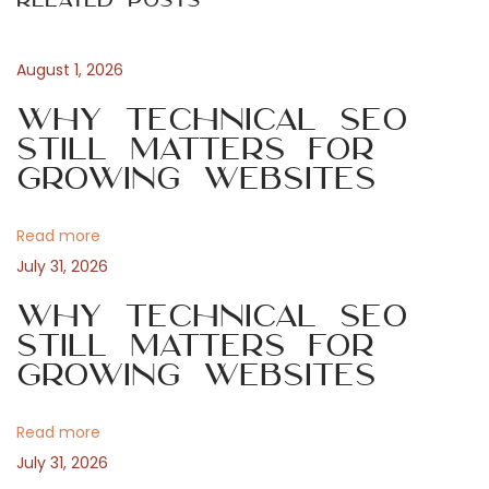
Related Posts
o
r
t
u
t
s
k
August 1, 2026
n
p
a
Why Technical SEO
o
n
Still Matters for
a
s
ä
Growing Websites
t
l
v
:
e
Read more
u
i
July 31, 2026
n
d
Why Technical SEO
g
K
Still Matters for
Growing Websites
u
a
n
d
Read more
t
e
July 31, 2026