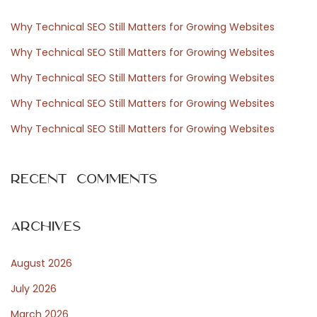
c
a
h
r
Why Technical SEO Still Matters for Growing Websites
f
e
Why Technical SEO Still Matters for Growing Websites
o
i
Why Technical SEO Still Matters for Growing Websites
r
c
Why Technical SEO Still Matters for Growing Websites
:
o
s
Why Technical SEO Still Matters for Growing Websites
t
i
Recent Comments
N
T
e
h
x
e
Archives
t
B
August 2026
p
e
o
r
July 2026
s
r
March 2026