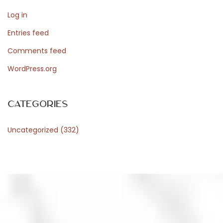
B
Log in
r
e
Entries feed
a
Comments feed
k
WordPress.org
f
a
s
Categories
t
Uncategorized
(332)
E
x
p
e
r
i
e