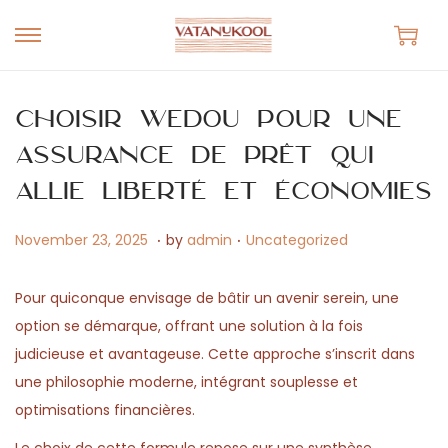
S
S
k
k
i
i
Choisir Wedou pour une
p
p
assurance de prêt qui
t
t
allie liberté et économies
o
o
n
c
.
.
P
M
P
November 23, 2025
by
admin
Uncategorized
a
o
o
a
o
v
n
s
y
s
Pour quiconque envisage de bâtir un avenir serein, une
i
t
t
1
t
option se démarque, offrant une solution à la fois
g
e
e
5
e
judicieuse et avantageuse. Cette approche s’inscrit dans
a
n
d
,
d
une philosophie moderne, intégrant souplesse et
t
t
o
2
i
optimisations financières.
i
n
0
n
o