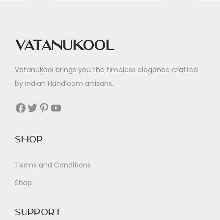
n
c
e
Vatanukool
Vatanukool brings you the timeless elegance crafted
by Indian Handloom artisans.
Facebook
Twitter
Pinterest
YouTube
Shop
Terms and Conditions
Shop
Support