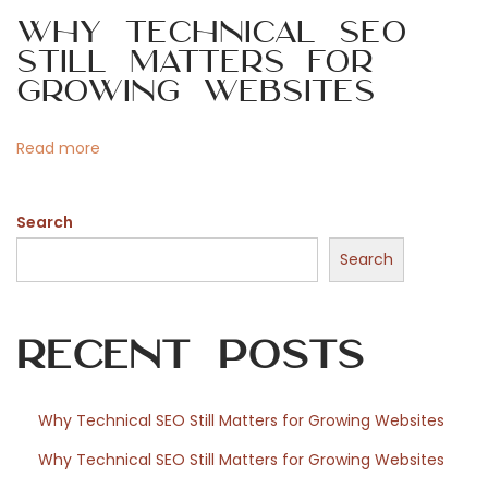
u
i
Why Technical SEO
a
Still Matters for
l
o
Growing Websites
i
s
n
Read more
o
n
Search
o
g
Search
l
i
Recent Posts
o
r
a
Why Technical SEO Still Matters for Growing Websites
r
Why Technical SEO Still Matters for Growing Websites
i