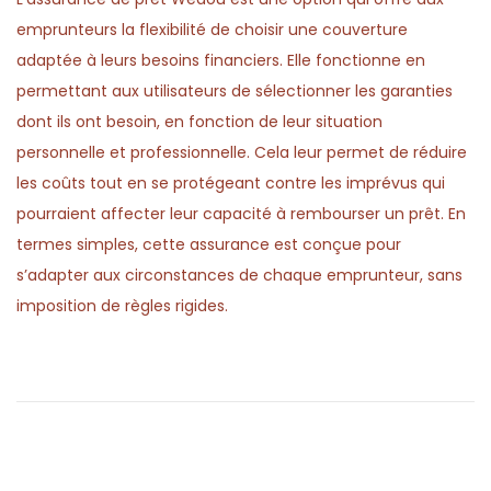
emprunteurs la flexibilité de choisir une couverture
adaptée à leurs besoins financiers. Elle fonctionne en
permettant aux utilisateurs de sélectionner les garanties
dont ils ont besoin, en fonction de leur situation
personnelle et professionnelle. Cela leur permet de réduire
les coûts tout en se protégeant contre les imprévus qui
pourraient affecter leur capacité à rembourser un prêt. En
termes simples, cette assurance est conçue pour
s’adapter aux circonstances de chaque emprunteur, sans
imposition de règles rigides.
P
P
R
r
i
o
e
s
v
p
s
i
a