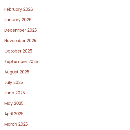
t
i
February 2026
:
G
u
January 2026
i
December 2025
d
November 2025
e
October 2025
t
o
September 2025
J
August 2025
u
July 2025
i
c
June 2025
e
May 2025
P
April 2025
a
March 2025
i