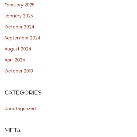
r
February 2025
i
January 2025
n
October 2024
g
s
September 2024
f
August 2024
o
April 2024
r
October 2018
a
P
e
Categories
r
f
Uncategorized
e
c
Meta
t