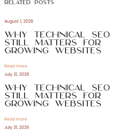
Related Posts
o
r
t
u
m
s
i
August 1, 2026
n
p
o
Why Technical SEO
o
e
Still Matters for
a
s
n
Growing Websites
t
e
v
:
r
Read more
g
i
July 31, 2026
e
t
Why Technical SEO
g
i
Still Matters for
Growing Websites
c
a
o
:
Read more
t
q
July 31, 2026