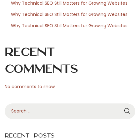
m
Why Technical SEO Still Matters for Growing Websites
i
Why Technical SEO Still Matters for Growing Websites
g
Why Technical SEO Still Matters for Growing Websites
l
i
o
Recent
r
i
Comments
p
e
No comments to show.
r
t
S
a
e
g
a
l
r
i
Recent Posts