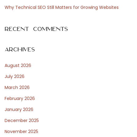
o
Why Technical SEO Still Matters for Growing Websites
n
n
Recent Comments
e
l
s
Archives
p
August 2026
r
o
July 2026
f
March 2026
o
February 2026
n
d
January 2026
s
December 2025
N
C
November 2025
e
h