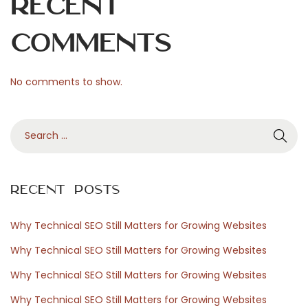
Recent
l
e
Comments
s
b
No comments to show.
l
o
S
c
e
a
a
g
r
e
Recent Posts
c
s
h
é
Why Technical SEO Still Matters for Growing Websites
f
m
Why Technical SEO Still Matters for Growing Websites
o
o
Why Technical SEO Still Matters for Growing Websites
r
t
Why Technical SEO Still Matters for Growing Websites
:
i