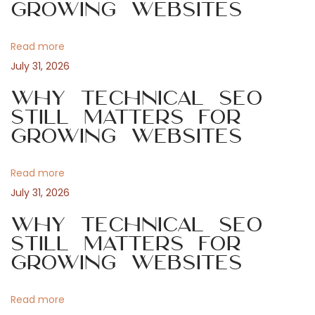
Growing Websites
t
g
v
:
i
Read more
e
i
July 31, 2026
c
o
Why Technical SEO
g
m
Still Matters for
Growing Websites
m
a
e
v
Read more
t
o
July 31, 2026
i
i
Why Technical SEO
e
Still Matters for
d
o
Growing Websites
’
é
n
Read more
m