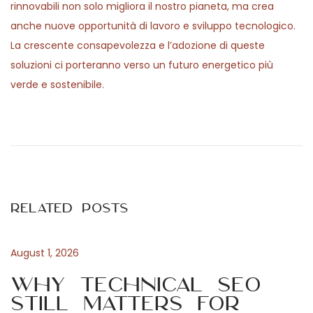
rinnovabili non solo migliora il nostro pianeta, ma crea
anche nuove opportunità di lavoro e sviluppo tecnologico.
La crescente consapevolezza e l’adozione di queste
soluzioni ci porteranno verso un futuro energetico più
verde e sostenibile.
P
P
L
r
a
o
e
k
v
i
s
i
n
Related Posts
o
é
t
u
s
s
i
August 1, 2026
n
p
o
Why Technical SEO
o
l
Still Matters for
a
s
o