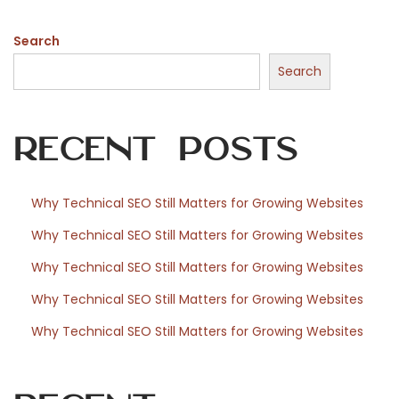
a
Search
n
c
Search
i
p
Recent Posts
a
t
i
Why Technical SEO Still Matters for Growing Websites
o
Why Technical SEO Still Matters for Growing Websites
n
c
Why Technical SEO Still Matters for Growing Websites
o
Why Technical SEO Still Matters for Growing Websites
n
Why Technical SEO Still Matters for Growing Websites
t
r
e