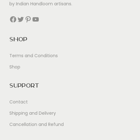
by Indian Handloom artisans.
t
é
Facebook
Twitter
Pinterest
YouTube
c
o
Shop
n
o
Terms and Conditions
m
Shop
i
e
s
Support
Contact
Shipping and Delivery
Cancellation and Refund