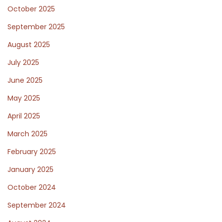
October 2025
x
o
t
i
September 2025
p
s
August 2025
o
i
July 2025
s
r
t
W
June 2025
:
e
May 2025
d
April 2025
o
March 2025
u
p
February 2025
o
January 2025
u
October 2024
r
u
September 2024
n