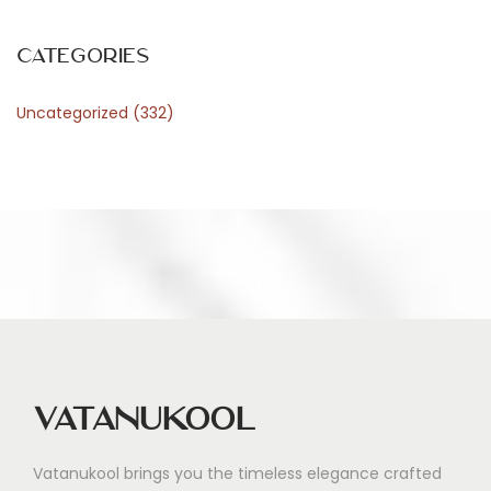
q
u
Categories
i
Uncategorized
(332)
a
l
l
i
e
l
i
b
e
r
Vatanukool
t
é
Vatanukool brings you the timeless elegance crafted
e