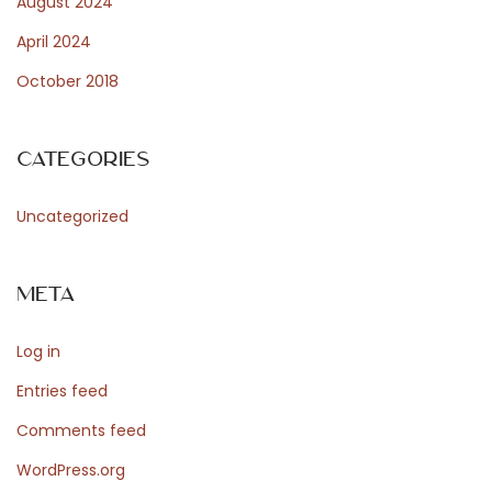
August 2024
e
April 2024
a
October 2018
s
s
u
Categories
r
a
Uncategorized
n
c
Meta
e
d
Log in
e
p
Entries feed
r
Comments feed
ê
WordPress.org
t