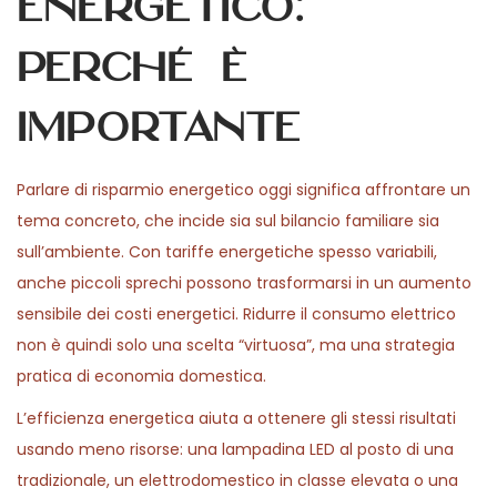
energetico:
n
n
,
n
perché è
2
0
importante
2
6
Parlare di risparmio energetico oggi significa affrontare un
tema concreto, che incide sia sul bilancio familiare sia
sull’ambiente. Con tariffe energetiche spesso variabili,
anche piccoli sprechi possono trasformarsi in un aumento
sensibile dei costi energetici. Ridurre il consumo elettrico
non è quindi solo una scelta “virtuosa”, ma una strategia
pratica di economia domestica.
L’efficienza energetica aiuta a ottenere gli stessi risultati
usando meno risorse: una lampadina LED al posto di una
tradizionale, un elettrodomestico in classe elevata o una