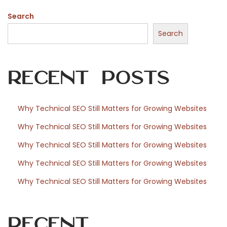
o
Search
e
n
Search
l
a
Recent Posts
i
d
e
Why Technical SEO Still Matters for Growing Websites
n
Why Technical SEO Still Matters for Growing Websites
t
i
Why Technical SEO Still Matters for Growing Websites
d
Why Technical SEO Still Matters for Growing Websites
a
Why Technical SEO Still Matters for Growing Websites
d
v
i
Recent