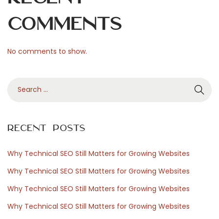
s
u
Comments
a
l
No comments to show.
d
e
S
O
e
r
a
s
r
a
Recent Posts
c
i
h
y
Why Technical SEO Still Matters for Growing Websites
f
s
Why Technical SEO Still Matters for Growing Websites
o
u
Why Technical SEO Still Matters for Growing Websites
r
i
Why Technical SEO Still Matters for Growing Websites
:
m