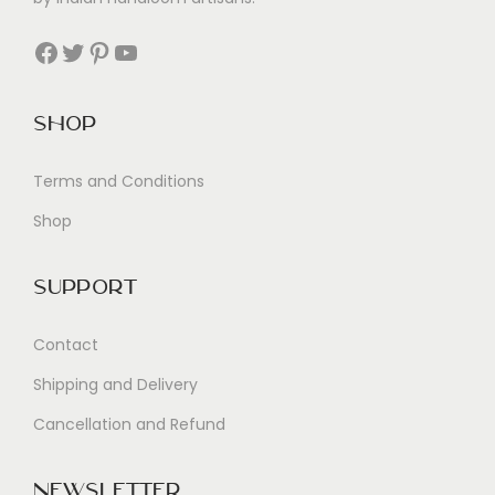
a
r
Facebook
Twitter
Pinterest
YouTube
n
i
Shop
s
i
Terms and Conditions
n
Shop
d
e
r
Support
G
Contact
a
r
Shipping and Delivery
d
Cancellation and Refund
e
r
Newsletter