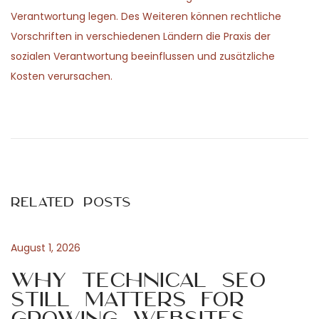
Verantwortung legen. Des Weiteren können rechtliche
Vorschriften in verschiedenen Ländern die Praxis der
sozialen Verantwortung beeinflussen und zusätzliche
Kosten verursachen.
P
P
L
r
a
o
e
r
v
e
s
i
l
Related Posts
o
e
t
u
v
s
a
August 1, 2026
n
p
n
Why Technical SEO
o
c
Still Matters for
a
s
i
Growing Websites