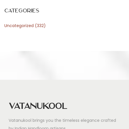
t
i
Categories
o
Uncategorized
(332)
n
u
n
d
P
l
a
t
z
e
Vatanukool
r
s
Vatanukool brings you the timeless elegance crafted
p
by Indian Handloom artisans.