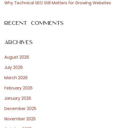
p
Why Technical SEO Still Matters for Growing Websites
a
c
Recent Comments
t
o
c
Archives
r
August 2026
e
a
July 2026
t
March 2026
i
February 2026
v
o
January 2026
N
P
December 2025
e
r
November 2025
x
a