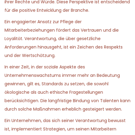
d
,
d
ihrer Rechte und Würde. Diese Perspektive ist entscheidend
n
o
2
i
für die positive Entwicklung der Branche.
n
0
n
Ein engagierter Ansatz zur Pflege der
2
Mitarbeiterbeziehungen fördert das Vertrauen und die
6
Loyalität. Verantwortung, die über gesetzliche
Anforderungen hinausgeht, ist ein Zeichen des Respekts
und der Wertschätzung.
In einer Zeit, in der soziale Aspekte des
Unternehmenswachstums immer mehr an Bedeutung
gewinnen, gilt es, Standards zu setzen, die sowohl
ökologische als auch ethische Fragestellungen
berücksichtigen. Die langfristige Bindung von Talenten kann
durch solche Maßnahmen erheblich gesteigert werden.
Ein Unternehmen, das sich seiner Verantwortung bewusst
ist, implementiert Strategien, um seinen Mitarbeitern