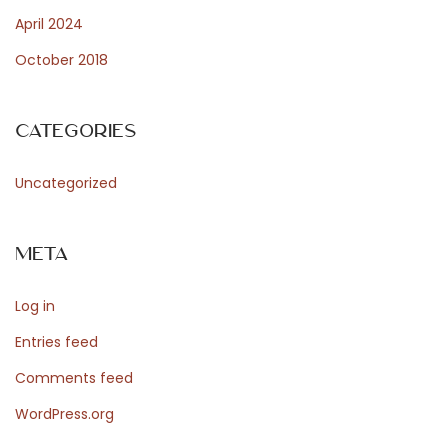
p
April 2024
t
October 2018
i
m
a
Categories
l
e
Uncategorized
n
O
Meta
r
g
Log in
a
n
Entries feed
i
Comments feed
s
WordPress.org
a