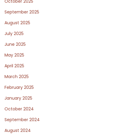
October 2025
t
k
p
t
September 2025
o
i
August 2025
s
s
July 2025
t
c
:
h
June 2025
e
May 2025
T
April 2025
i
March 2025
p
p
February 2025
s
January 2025
z
October 2024
u
r
September 2024
o
August 2024