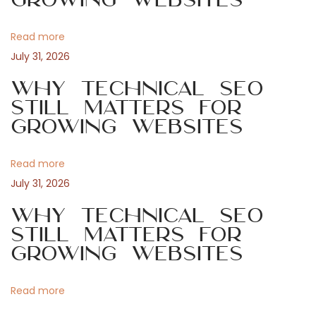
t
a
v
:
d
Read more
e
i
July 31, 2026
l
d
Why Technical SEO
g
i
Still Matters for
Growing Websites
s
a
e
ñ
Read more
t
o
July 31, 2026
g
i
Why Technical SEO
r
Still Matters for
á
o
Growing Websites
f
i
n
Read more
c