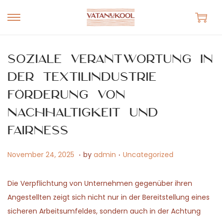
S
S
k
k
i
i
Soziale Verantwortung in
p
p
der Textilindustrie
t
t
Förderung von
o
o
n
c
Nachhaltigkeit und
a
o
Fairness
v
n
i
t
.
.
P
M
P
November 24, 2025
by
admin
Uncategorized
g
e
o
a
o
a
n
s
y
s
Die Verpflichtung von Unternehmen gegenüber ihren
t
t
t
1
t
Angestellten zeigt sich nicht nur in der Bereitstellung eines
i
e
5
e
sicheren Arbeitsumfeldes, sondern auch in der Achtung
o