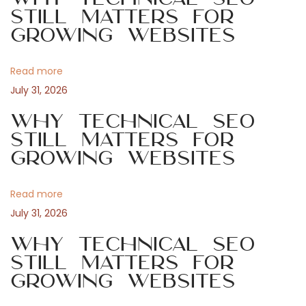
o
r
Still Matters for
a
s
a
Growing Websites
t
n
v
:
t
Read more
w
i
July 31, 2026
o
r
Why Technical SEO
g
t
Still Matters for
Growing Websites
u
a
n
g
Read more
t
i
July 31, 2026
n
i
Why Technical SEO
d
Still Matters for
e
o
Growing Websites
r