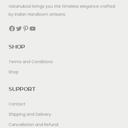
t
Vatanukool brings you the timeless elegance crafted
e
by Indian Handloom artisans.
r
i
Facebook
Twitter
Pinterest
YouTube
o
r
Shop
i
n
Terms and Conditions
e
Shop
g
l
i
Support
a
Contact
n
i
Shipping and Delivery
m
Cancellation and Refund