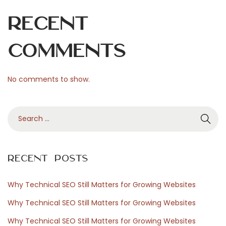
ö
r
Recent
d
e
Comments
r
u
No comments to show.
n
g
S
v
e
o
a
n
r
N
Recent Posts
c
a
h
c
Why Technical SEO Still Matters for Growing Websites
f
h
Why Technical SEO Still Matters for Growing Websites
o
h
Why Technical SEO Still Matters for Growing Websites
r