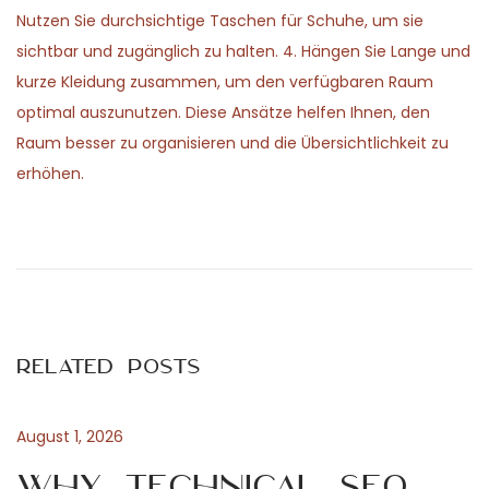
Nutzen Sie durchsichtige Taschen für Schuhe, um sie
sichtbar und zugänglich zu halten. 4. Hängen Sie Lange und
kurze Kleidung zusammen, um den verfügbaren Raum
optimal auszunutzen. Diese Ansätze helfen Ihnen, den
Raum besser zu organisieren und die Übersichtlichkeit zu
erhöhen.
P
P
S
r
o
o
e
z
v
i
s
i
a
Related Posts
o
l
t
u
e
s
V
August 1, 2026
n
p
e
Why Technical SEO