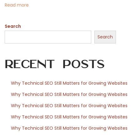
T
n
Read more
e
x
Search
t
i
Search
l
i
Recent Posts
n
d
u
Why Technical SEO Still Matters for Growing Websites
s
Why Technical SEO Still Matters for Growing Websites
t
r
Why Technical SEO Still Matters for Growing Websites
i
Why Technical SEO Still Matters for Growing Websites
e
Why Technical SEO Still Matters for Growing Websites
F