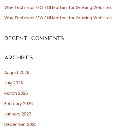
a
Why Technical SEO Still Matters for Growing Websites
:
l
t
Why Technical SEO Still Matters for Growing Websites
i
g
Recent Comments
k
e
i
Archives
t
August 2026
u
n
July 2026
d
March 2026
F
February 2026
a
i
January 2026
r
December 2025