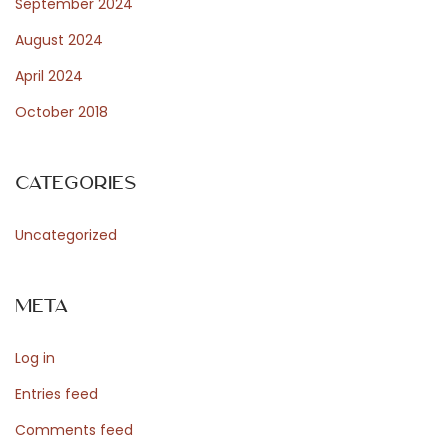
m
September 2024
o
August 2024
b
April 2024
i
October 2018
l
i
t
Categories
à
e
Uncategorized
l
a
Meta
f
r
Log in
a
g
Entries feed
i
Comments feed