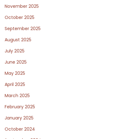
n
November 2025
e
October 2025
s
s
September 2025
N
L
August 2025
e
e
July 2025
x
s
t
f
June 2025
p
i
May 2025
o
d
April 2025
s
e
March 2025
t
d
:
e
February 2025
l
January 2025
l
October 2024
a