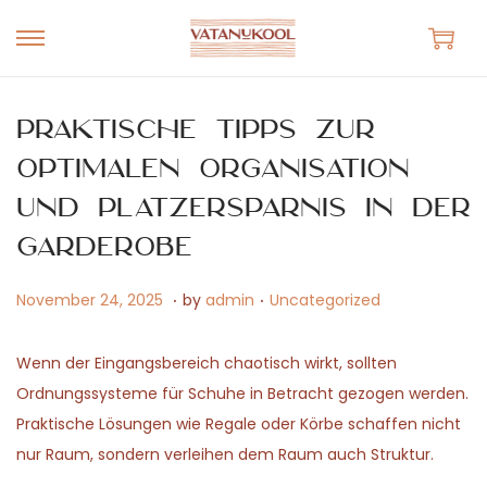
S
S
k
k
i
i
Praktische Tipps zur
p
p
optimalen Organisation
t
t
und Platzersparnis in der
o
o
n
c
Garderobe
a
o
.
.
v
n
P
M
P
November 24, 2025
by
admin
Uncategorized
i
t
o
a
o
g
e
s
y
s
Wenn der Eingangsbereich chaotisch wirkt, sollten
a
n
t
1
t
Ordnungssysteme für Schuhe in Betracht gezogen werden.
t
t
e
5
e
Praktische Lösungen wie Regale oder Körbe schaffen nicht
i
d
,
d
nur Raum, sondern verleihen dem Raum auch Struktur.
o
o
2
i