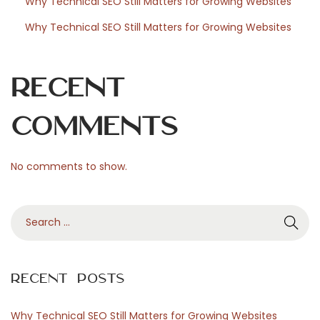
Why Technical SEO Still Matters for Growing Websites
u
Why Technical SEO Still Matters for Growing Websites
n
d
P
Recent
l
a
Comments
t
z
No comments to show.
e
r
S
s
e
p
a
a
r
r
Recent Posts
c
n
h
i
Why Technical SEO Still Matters for Growing Websites