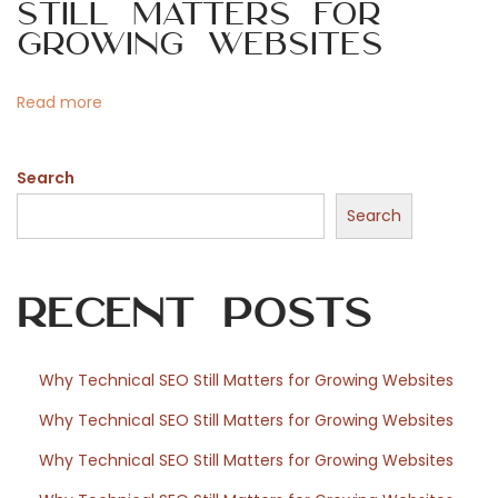
Still Matters for
a
o
Growing Websites
l
e
n
Read more
n
O
Search
r
g
Search
a
n
Recent Posts
i
s
a
Why Technical SEO Still Matters for Growing Websites
t
Why Technical SEO Still Matters for Growing Websites
i
o
Why Technical SEO Still Matters for Growing Websites
n