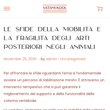
S
S
k
k
i
i
Le sfide della mobilità e
p
p
la fragilità degli arti
t
t
posteriori negli animali
o
o
n
c
.
.
P
M
P
November 25, 2025
by
admin
Uncategorized
a
o
o
a
o
v
n
s
y
s
Per affrontare le sfide riguardanti l’ernia è fondamentale
i
t
t
1
t
avviare un percorso di riabilitazione mirato. È attraverso un
g
e
e
5
e
intervento tempestivo che si può garantire il
a
n
d
,
d
miglioramento del supporto e della funzionalità della
t
t
o
2
i
colonna vertebrale.
i
n
0
n
o