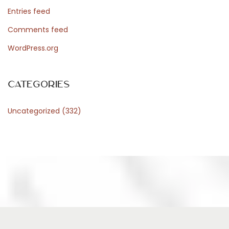
t
Entries feed
o
Comments feed
r
WordPress.org
i
a
e
Categories
o
Uncategorized
(332)
p
e
r
e
i
n
d
i
m