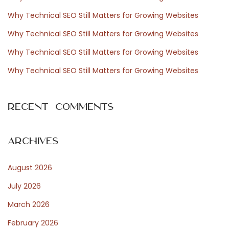
f
s
Why Technical SEO Still Matters for Growing Websites
o
i
Why Technical SEO Still Matters for Growing Websites
r
n
Why Technical SEO Still Matters for Growing Websites
:
d
e
Why Technical SEO Still Matters for Growing Websites
r
G
Recent Comments
a
r
d
Archives
e
August 2026
r
o
July 2026
b
March 2026
e
February 2026
N
G