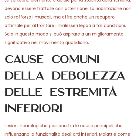
Le vertebre, elemento cruciale per la stabilità della schiena,
2
n
devono essere trattate con attenzione. La riabilitazione non
6
solo rafforza i muscoli, ma offre anche un recupero
ottimale per affrontare i malesseri legati a tali condizioni.
Solo in questo modo si può aspirare a un miglioramento
significativo nel movimento quotidiano.
Cause comuni
della debolezza
delle estremità
inferiori
Lesioni neurologiche possono tra le cause principali che
influenzano la funzionalità degli arti inferiori. Malattie come