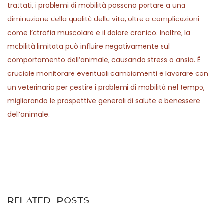
trattati, i problemi di mobilità possono portare a una
diminuzione della qualità della vita, oltre a complicazioni
come l’atrofia muscolare e il dolore cronico. Inoltre, la
mobilità limitata può influire negativamente sul
comportamento dell’animale, causando stress o ansia. È
cruciale monitorare eventuali cambiamenti e lavorare con
un veterinario per gestire i problemi di mobilità nel tempo,
migliorando le prospettive generali di salute e benessere
dell’animale.
P
P
P
r
r
o
e
a
v
k
s
i
t
Related Posts
o
i
t
u
s