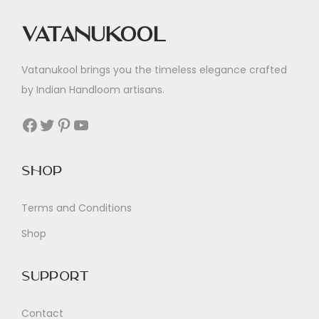
e
Vatanukool
n
t
Vatanukool brings you the timeless elegance crafted
i
by Indian Handloom artisans.
c
a
Facebook
Twitter
Pinterest
YouTube
b
i
Shop
l
i
Terms and Conditions
Shop
Support
Contact