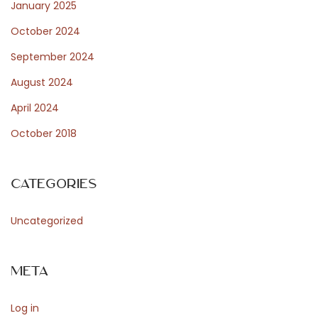
January 2025
a
October 2024
t
r
September 2024
o
August 2024
L
April 2024
a
October 2018
F
e
n
Categories
i
c
Uncategorized
e
t
Meta
r
a
Log in
s