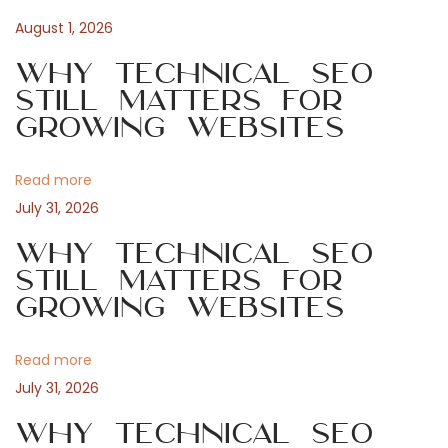
s
c
August 1, 2026
n
p
h
Why Technical SEO
o
e
Still Matters for
a
s
T
Growing Websites
t
i
v
:
p
Read more
p
i
July 31, 2026
s
z
Why Technical SEO
g
u
Still Matters for
Growing Websites
r
a
o
p
Read more
t
t
July 31, 2026
i
i
Why Technical SEO
m