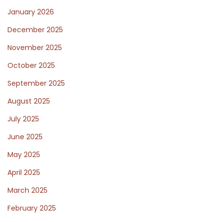
e
u
January 2026
x
i
December 2025
t
d
November 2025
p
a
October 2025
o
c
s
o
September 2025
t
m
August 2025
:
p
July 2025
l
e
June 2025
t
May 2025
a
April 2025
a
March 2025
l
T
February 2025
e