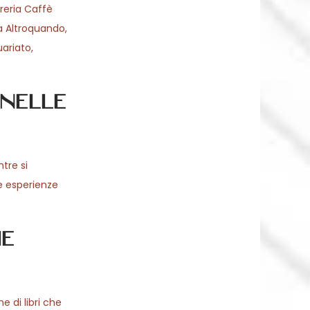
breria Caffè
ia Altroquando,
uariato,
nelle
tre si
te esperienze
ie
 di libri che