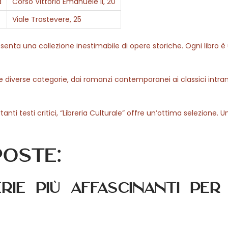
a
Corso Vittorio Emanuele II, 20
Viale Trastevere, 25
resenta una collezione inestimabile di opere storiche. Ogni libro è
e diverse categorie, dai romanzi contemporanei ai classici intra
nti testi critici, “Libreria Culturale” offre un’ottima selezione. 
oste:
rie più affascinanti per