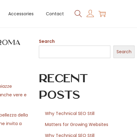
Accessories
Contact
 Roma
Search
Search
Recent
piazze
Posts
 anche vere e
Why Technical SEO Still
bellezza della
he invita a
Matters for Growing Websites
Why Technical SEO Still