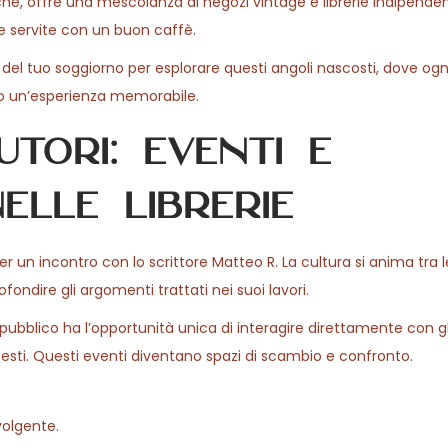
tiche, offre una mescolanza di negozi vintage e librerie indipenden
rie servite con un buon caffè.
del tuo soggiorno per esplorare questi angoli nascosti, dove ogni
to un’esperienza memorabile.
tori: eventi e
elle librerie
per un incontro con lo scrittore Matteo R. La cultura si anima tra 
ondire gli argomenti trattati nei suoi lavori.
 pubblico ha l’opportunità unica di interagire direttamente con gli
esti. Questi eventi diventano spazi di scambio e confronto.
volgente.