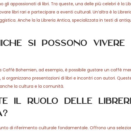
gli appassionati di libri. Tra queste, una delle più celebri è la Li
e libri rari e partecipare a eventi culturali. Un’altra è la Librer
istica. Anche la la Libreria Antica, specializzata in testi di antiq
niche si possono vivere 
breria Caffè Bohemien, ad esempio, è possibile gustare un caffè men
x, si organizzano presentazioni di libri e incontri con autori. Ques
 anche la cultura e la comunità.
e il ruolo delle librer
a?
nto di riferimento culturale fondamentale. Offrono una selezione