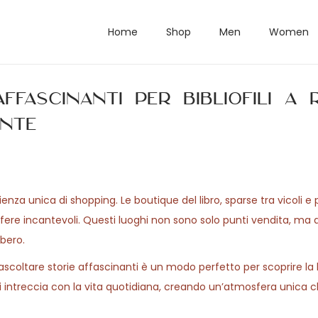
Home
Shop
Men
Women
affascinanti per bibliofili a
ente
za unica di shopping. Le boutique del libro, sparse tra vicoli e 
fere incantevoli. Questi luoghi non sono solo punti vendita, ma
ibero.
ascoltare storie affascinanti è un modo perfetto per scoprire la 
 si intreccia con la vita quotidiana, creando un’atmosfera unica c