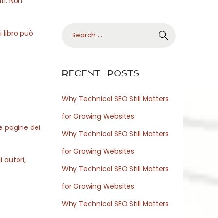
ti. Non
S
 libro può
e
a
r
Recent Posts
c
h
Why Technical SEO Still Matters
f
for Growing Websites
o
le pagine dei
Why Technical SEO Still Matters
r
for Growing Websites
:
 autori,
Why Technical SEO Still Matters
for Growing Websites
Why Technical SEO Still Matters