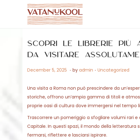
S
S
k
k
i
i
Scopri le librerie più 
p
p
t
t
da visitare assolutam
o
o
.
.
P
M
P
December 5, 2025
by
admin
Uncategorized
n
c
o
a
o
a
o
s
y
s
v
n
Una visita a Roma non può prescindere da un’esperien
t
1
t
i
t
storiche, offrono un’ampia gamma di titoli e atmos
e
5
e
g
e
proprie oasi di cultura dove immergersi nel tempo l
d
,
d
a
n
Trascorrere un pomeriggio a sfogliare volumi rari e 
o
2
i
t
t
Capitale. In questi spazi, il mondo della letteratura
n
0
n
i
fermarsi, riflettere e lasciarsi ispirare.
2