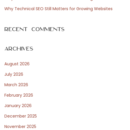
s
Why Technical SEO Still Matters for Growing Websites
N
D
e
e
Recent Comments
x
i
t
m
p
p
Archives
o
a
August 2026
s
c
t
t
July 2026
:
v
March 2026
a
February 2026
n
d
January 2026
e
December 2025
R
November 2025
u