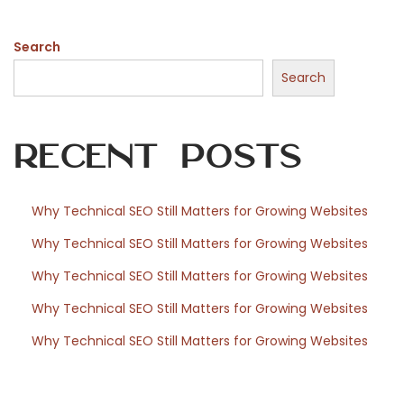
o
Search
n
N
Search
u
t
Recent Posts
r
i
t
Why Technical SEO Still Matters for Growing Websites
i
Why Technical SEO Still Matters for Growing Websites
o
n
Why Technical SEO Still Matters for Growing Websites
a
Why Technical SEO Still Matters for Growing Websites
l
Why Technical SEO Still Matters for Growing Websites
V
a
l