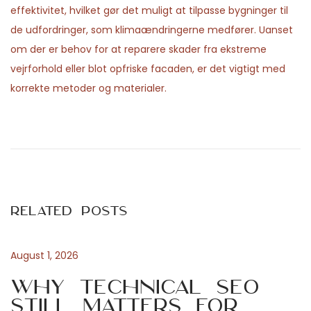
effektivitet, hvilket gør det muligt at tilpasse bygninger til
de udfordringer, som klimaændringerne medfører. Uanset
om der er behov for at reparere skader fra ekstreme
vejrforhold eller blot opfriske facaden, er det vigtigt med
korrekte metoder og materialer.
P
P
S
r
e
o
e
a
v
s
s
i
o
Related Posts
o
n
t
u
a
s
l
August 1, 2026
n
p
P
Why Technical SEO
o
r
Still Matters for
a
s
o