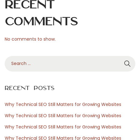
Recent
u
e
Comments
i
n
No comments to show.
E
v
S
e
e
r
a
y
r
d
Recent Posts
c
a
h
y
Why Technical SEO Still Matters for Growing Websites
f
M
Why Technical SEO Still Matters for Growing Websites
o
e
Why Technical SEO Still Matters for Growing Websites
r
a
Why Technical SEO Still Matters for Growing Websites
:
l