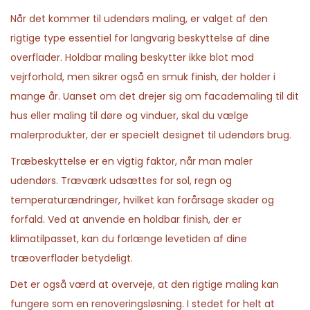
2
n
Når det kommer til udendørs maling, er valget af den
0
rigtige type essentiel for langvarig beskyttelse af dine
2
overflader. Holdbar maling beskytter ikke blot mod
6
vejrforhold, men sikrer også en smuk finish, der holder i
mange år. Uanset om det drejer sig om facademaling til dit
hus eller maling til døre og vinduer, skal du vælge
malerprodukter, der er specielt designet til udendørs brug.
Træbeskyttelse er en vigtig faktor, når man maler
udendørs. Træværk udsættes for sol, regn og
temperaturændringer, hvilket kan forårsage skader og
forfald. Ved at anvende en holdbar finish, der er
klimatilpasset, kan du forlænge levetiden af dine
træoverflader betydeligt.
Det er også værd at overveje, at den rigtige maling kan
fungere som en renoveringsløsning. I stedet for helt at