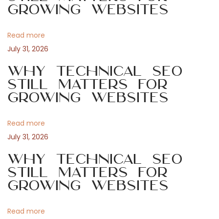
Growing Websites
t
d
v
:
u
Read more
c
i
July 31, 2026
e
a
Why Technical SEO
g
n
Still Matters for
Growing Websites
d
a
I
t
Read more
t
s
July 31, 2026
I
i
Why Technical SEO
m
Still Matters for
p
o
Growing Websites
a
c
n
Read more
t