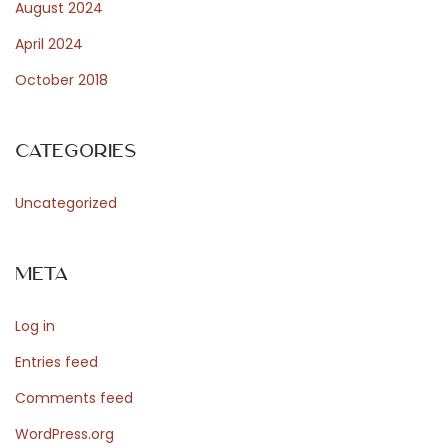
August 2024
r
April 2024
t
October 2018
v
e
r
Categories
e
n
Uncategorized
i
g
Meta
i
n
Log in
g
e
Entries feed
n
Comments feed
i
WordPress.org
n