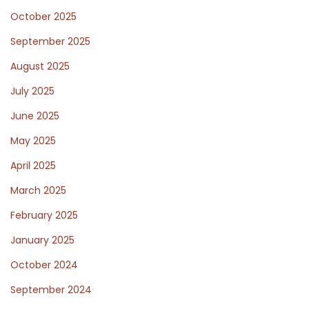
October 2025
i
t
September 2025
e
August 2025
n
July 2025
b
u
June 2025
r
May 2025
g
April 2025
r
March 2025
u
n
February 2025
o
January 2025
p
October 2024
s
p
September 2024
o