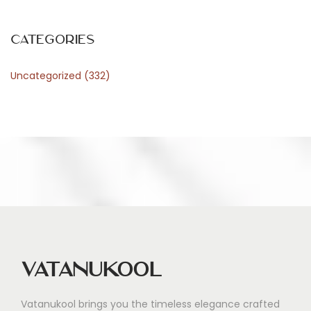
M
a
Categories
a
Uncategorized
(332)
s
d
i
j
k
Vatanukool
Vatanukool brings you the timeless elegance crafted