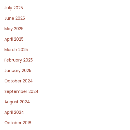
s
July 2025
d
e
June 2025
s
May 2025
o
April 2025
i
March 2025
r
é
February 2025
e
January 2025
P
October 2024
a
u
September 2024
l
August 2024
i
April 2024
n
October 2018
e