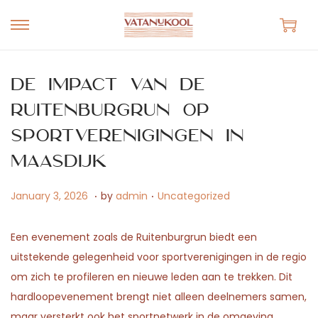
S
S
k
k
i
i
De impact van de
p
p
Ruitenburgrun op
t
t
sportverenigingen in
o
o
n
c
Maasdijk
a
o
.
.
v
n
P
J
P
January 3, 2026
by
admin
Uncategorized
i
t
o
u
o
g
e
s
n
s
Een evenement zoals de Ruitenburgrun biedt een
a
n
t
e
t
uitstekende gelegenheid voor sportverenigingen in de regio
t
t
e
1
e
om zich te profileren en nieuwe leden aan te trekken. Dit
i
d
7
d
hardloopevenement brengt niet alleen deelnemers samen,
o
o
,
i
maar versterkt ook het sportnetwerk in de omgeving,