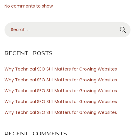
s
No comments to show.
n
i
S
n
e
g
a
e
r
r
Recent Posts
c
N
D
h
e
é
Why Technical SEO Still Matters for Growing Websites
f
x
c
Why Technical SEO Still Matters for Growing Websites
o
t
o
Why Technical SEO Still Matters for Growing Websites
r
p
u
Why Technical SEO Still Matters for Growing Websites
:
o
v
s
r
Why Technical SEO Still Matters for Growing Websites
t
e
:
z
Recent Comments