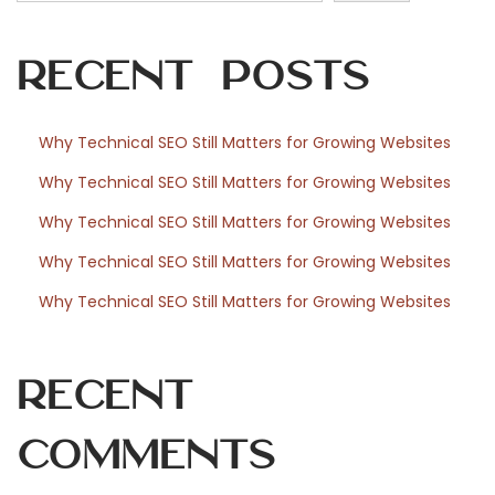
v
e
Recent Posts
j
r
b
Why Technical SEO Still Matters for Growing Websites
e
Why Technical SEO Still Matters for Growing Websites
s
t
Why Technical SEO Still Matters for Growing Websites
a
Why Technical SEO Still Matters for Growing Websites
n
Why Technical SEO Still Matters for Growing Websites
d
i
g
Recent
e
l
Comments
ø