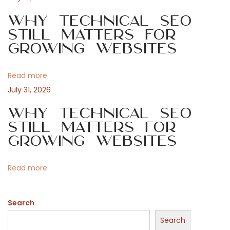
i
i
l
Why Technical SEO
g
u
Still Matters for
Growing Websites
d
a
e
n
Read more
t
d
July 31, 2026
ø
i
Why Technical SEO
r
Still Matters for
s
o
Growing Websites
b
r
n
Read more
u
g
Search
o
g
Search