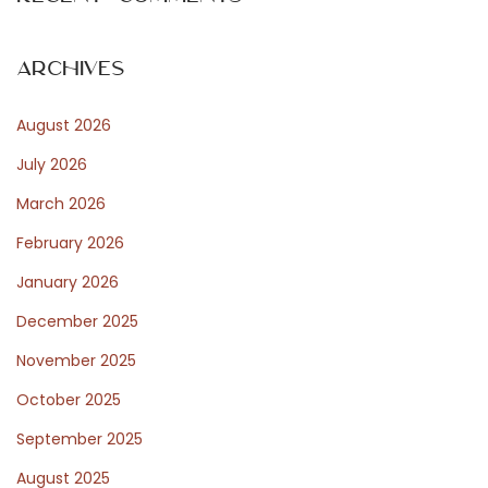
l
e
s
Archives
é
August 2026
l
é
July 2026
g
March 2026
a
February 2026
n
t
January 2026
e
December 2025
s
November 2025
r
October 2025
o
b
September 2025
e
August 2025