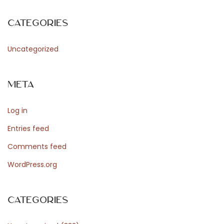
p
o
Categories
u
r
Uncategorized
c
é
Meta
l
é
Log in
b
r
Entries feed
e
Comments feed
r
WordPress.org
l
e
s
Categories
f