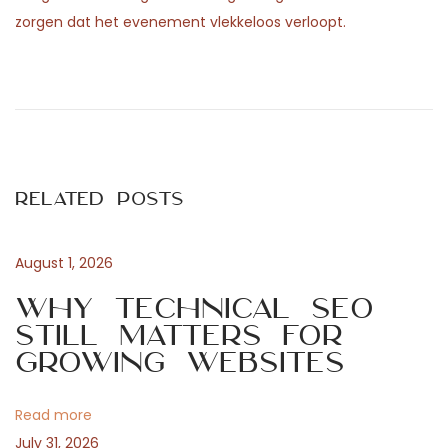
zorgen dat het evenement vlekkeloos verloopt.
P
P
H
r
o
o
e
l
v
d
s
i
b
Related Posts
o
a
t
u
r
s
m
August 1, 2026
n
p
a
Why Technical SEO
o
l
Still Matters for
a
s
i
Growing Websites
t
n
v
:
g
Read more
t
July 31, 2026