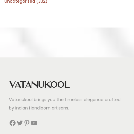
Uncategorized
(332)
ê
t
e
s
d
e
f
i
n
d
Vatanukool
’
a
Vatanukool brings you the timeless elegance crafted
n
by Indian Handloom artisans.
n
é
Facebook
Twitter
Pinterest
YouTube
e